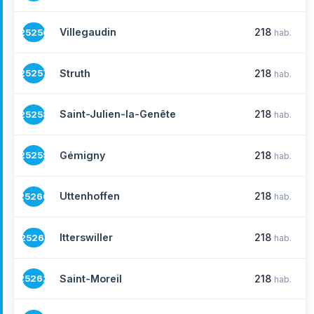
Villegaudin
218
25256
hab.
Struth
218
25257
hab.
Saint-Julien-la-Genête
218
25258
hab.
Gémigny
218
25259
hab.
Uttenhoffen
218
25260
hab.
Itterswiller
218
25261
hab.
Saint-Moreil
218
25262
hab.