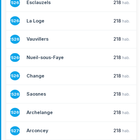
Esclauzels
218
25263
hab.
La Loge
218
25264
hab.
Vauvillers
218
25265
hab.
Nueil-sous-Faye
218
25266
hab.
Change
218
25267
hab.
Saosnes
218
25268
hab.
Archelange
218
25269
hab.
Arconcey
218
25270
hab.