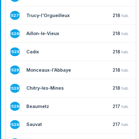
Trucy-l'Orgueilleux
218
25279
hab.
Aillon-le-Vieux
218
25280
hab.
Cadix
218
25281
hab.
Monceaux-l'Abbaye
218
25282
hab.
Chitry-les-Mines
218
25283
hab.
Beaumetz
217
25284
hab.
Sauvat
217
25285
hab.