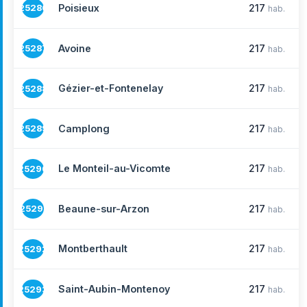
Poisieux
217
25286
hab.
Avoine
217
25287
hab.
Gézier-et-Fontenelay
217
25288
hab.
Camplong
217
25289
hab.
Le Monteil-au-Vicomte
217
25290
hab.
Beaune-sur-Arzon
217
25291
hab.
Montberthault
217
25292
hab.
Saint-Aubin-Montenoy
217
25293
hab.