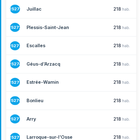
Juillac
218
25271
hab.
Plessis-Saint-Jean
218
25272
hab.
Escalles
218
25273
hab.
Géus-d'Arzacq
218
25274
hab.
Estrée-Wamin
218
25275
hab.
Bonlieu
218
25276
hab.
Arry
218
25277
hab.
Larroque-sur-l'Osse
218
25278
hab.