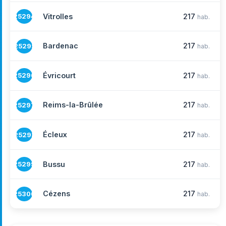
Vitrolles
217
25294
hab.
Bardenac
217
25295
hab.
Évricourt
217
25296
hab.
Reims-la-Brûlée
217
25297
hab.
Écleux
217
25298
hab.
Bussu
217
25299
hab.
Cézens
217
25300
hab.