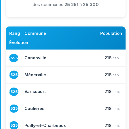
des communes
25 251
à
25 300
Rang
Commune
Population
Évolution
Canapville
218
25251
hab.
Ménerville
218
25252
hab.
Variscourt
218
25253
hab.
Caulières
218
25254
hab.
Puilly-et-Charbeaux
218
25255
hab.