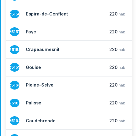
Espira-de-Conflent
220
25156
hab.
Faye
220
25157
hab.
Crapeaumesnil
220
25158
hab.
Gouise
220
25159
hab.
Pleine-Selve
220
25160
hab.
Palisse
220
25161
hab.
Caudebronde
220
25162
hab.