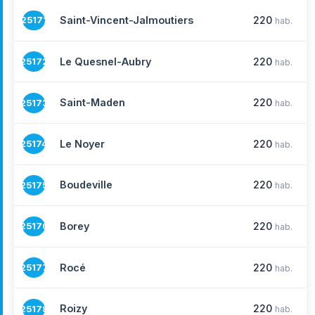
Saint-Vincent-Jalmoutiers
220
25171
hab.
Le Quesnel-Aubry
220
25172
hab.
Saint-Maden
220
25173
hab.
Le Noyer
220
25174
hab.
Boudeville
220
25175
hab.
Borey
220
25176
hab.
Rocé
220
25177
hab.
Roizy
220
25178
hab.