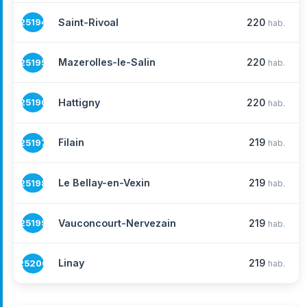
Saint-Rivoal
220
25194
hab.
Mazerolles-le-Salin
220
25195
hab.
Hattigny
220
25196
hab.
Filain
219
25197
hab.
Le Bellay-en-Vexin
219
25198
hab.
Vauconcourt-Nervezain
219
25199
hab.
Linay
219
25200
hab.