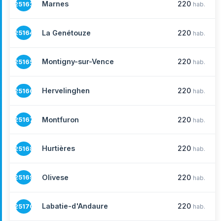
Marnes
220
25163
hab.
La Genétouze
220
25164
hab.
Montigny-sur-Vence
220
25165
hab.
Hervelinghen
220
25166
hab.
Montfuron
220
25167
hab.
Hurtières
220
25168
hab.
Olivese
220
25169
hab.
Labatie-d'Andaure
220
25170
hab.