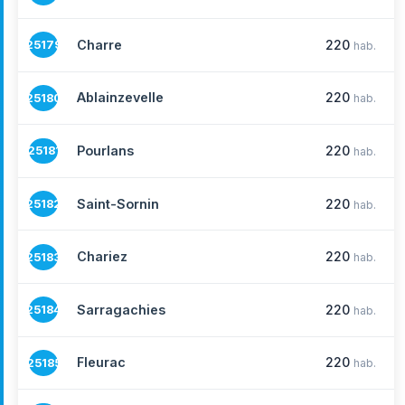
Charre
220
25179
hab.
Ablainzevelle
220
25180
hab.
Pourlans
220
25181
hab.
Saint-Sornin
220
25182
hab.
Chariez
220
25183
hab.
Sarragachies
220
25184
hab.
Fleurac
220
25185
hab.