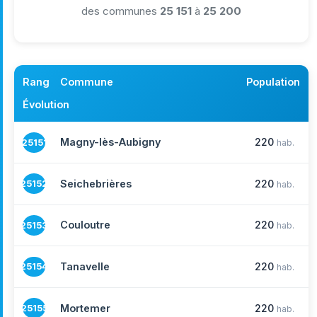
des communes
25 151
à
25 200
Rang
Commune
Population
Évolution
Magny-lès-Aubigny
220
25151
hab.
Seichebrières
220
25152
hab.
Couloutre
220
25153
hab.
Tanavelle
220
25154
hab.
Mortemer
220
25155
hab.