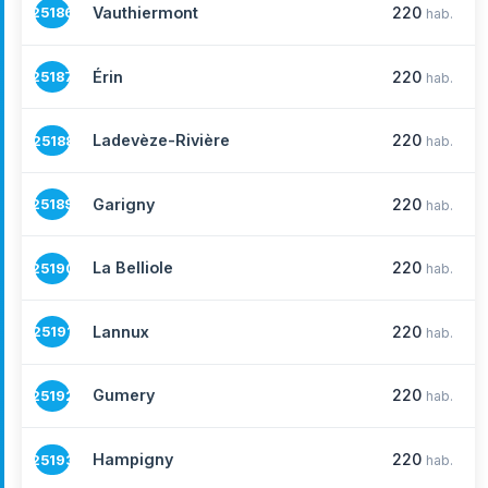
Vauthiermont
220
25186
hab.
Érin
220
25187
hab.
Ladevèze-Rivière
220
25188
hab.
Garigny
220
25189
hab.
La Belliole
220
25190
hab.
Lannux
220
25191
hab.
Gumery
220
25192
hab.
Hampigny
220
25193
hab.