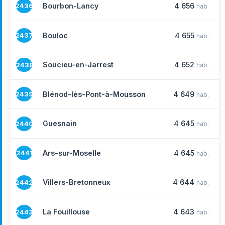
Bourbon-Lancy
4 656
2436
hab.
Bouloc
4 655
2437
hab.
Soucieu-en-Jarrest
4 652
2438
hab.
Blénod-lès-Pont-à-Mousson
4 649
2439
hab.
Guesnain
4 645
2440
hab.
Ars-sur-Moselle
4 645
2441
hab.
Villers-Bretonneux
4 644
2442
hab.
La Fouillouse
4 643
2443
hab.