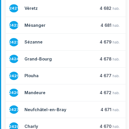
Véretz
4 682
2421
hab.
Mésanger
4 681
2422
hab.
Sézanne
4 679
2423
hab.
Grand-Bourg
4 678
2424
hab.
Plouha
4 677
2425
hab.
Mandeure
4 672
2426
hab.
Neufchâtel-en-Bray
4 671
2427
hab.
Charly
4 670
2428
hab.