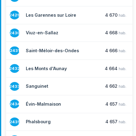
Les Garennes sur Loire
4 670
2429
hab.
Viuz-en-Sallaz
4 668
2430
hab.
Saint-Méloir-des-Ondes
4 666
2431
hab.
Les Monts d'Aunay
4 664
2432
hab.
Sanguinet
4 662
2433
hab.
Évin-Malmaison
4 657
2434
hab.
Phalsbourg
4 657
2435
hab.