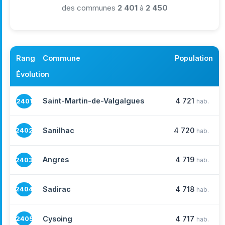
des communes
2 401
à
2 450
Rang
Commune
Population
Évolution
Saint-Martin-de-Valgalgues
4 721
2401
hab.
Sanilhac
4 720
2402
hab.
Angres
4 719
2403
hab.
Sadirac
4 718
2404
hab.
Cysoing
4 717
2405
hab.