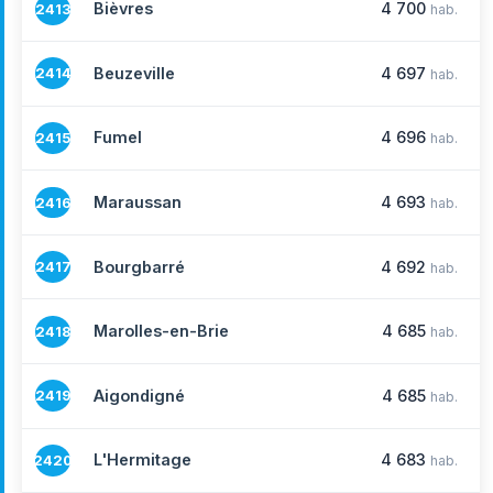
Bièvres
4 700
2413
hab.
Beuzeville
4 697
2414
hab.
Fumel
4 696
2415
hab.
Maraussan
4 693
2416
hab.
Bourgbarré
4 692
2417
hab.
Marolles-en-Brie
4 685
2418
hab.
Aigondigné
4 685
2419
hab.
L'Hermitage
4 683
2420
hab.