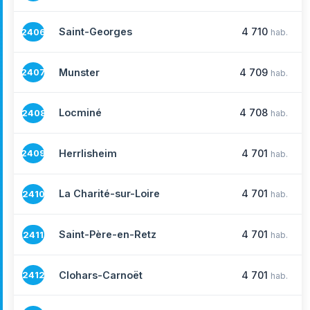
Saint-Georges
4 710
2406
hab.
Munster
4 709
2407
hab.
Locminé
4 708
2408
hab.
Herrlisheim
4 701
2409
hab.
La Charité-sur-Loire
4 701
2410
hab.
Saint-Père-en-Retz
4 701
2411
hab.
Clohars-Carnoët
4 701
2412
hab.