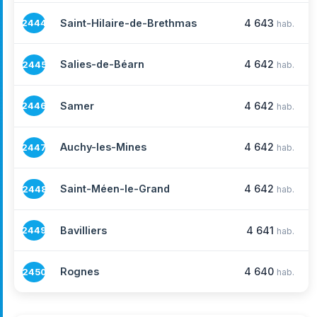
Saint-Hilaire-de-Brethmas
4 643
2444
hab.
Salies-de-Béarn
4 642
2445
hab.
Samer
4 642
2446
hab.
Auchy-les-Mines
4 642
2447
hab.
Saint-Méen-le-Grand
4 642
2448
hab.
Bavilliers
4 641
2449
hab.
Rognes
4 640
2450
hab.