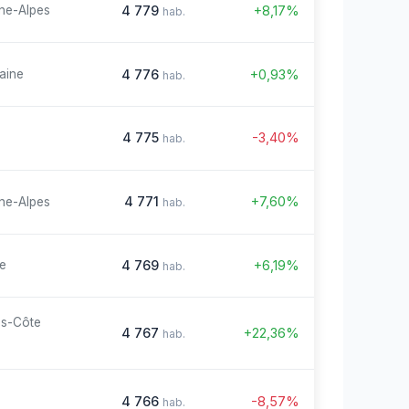
4 779
+8,17%
ne-Alpes
hab.
4 776
+0,93%
aine
hab.
4 775
-3,40%
hab.
4 771
+7,60%
ne-Alpes
hab.
4 769
+6,19%
re
hab.
es-Côte
4 767
+22,36%
hab.
4 766
-8,57%
hab.