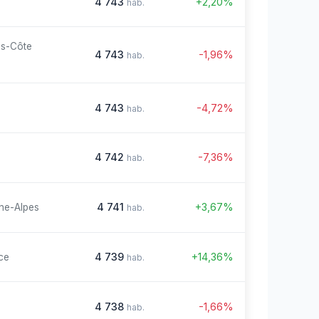
4 743
+2,20%
hab.
es-Côte
4 743
-1,96%
hab.
4 743
-4,72%
hab.
4 742
-7,36%
hab.
4 741
+3,67%
ne-Alpes
hab.
4 739
+14,36%
ce
hab.
4 738
-1,66%
hab.