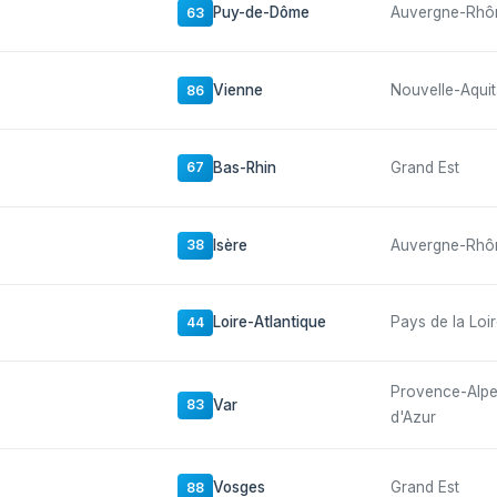
Puy-de-Dôme
Auvergne-Rhô
63
Vienne
Nouvelle-Aquit
86
Bas-Rhin
Grand Est
67
Isère
Auvergne-Rhô
38
Loire-Atlantique
Pays de la Loi
44
Provence-Alp
Var
83
d'Azur
Vosges
Grand Est
88