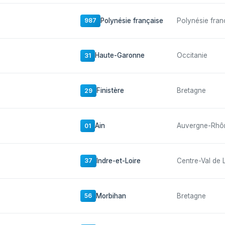
Polynésie française
Polynésie fran
987
Haute-Garonne
Occitanie
31
Finistère
Bretagne
29
Ain
Auvergne-Rhô
01
Indre-et-Loire
Centre-Val de 
37
Morbihan
Bretagne
56