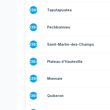
2361
Taputapuatea
2362
Pechbonnieu
2363
Saint-Martin-des-Champs
2364
Plateau d'Hauteville
2365
Monnaie
2366
Quiberon