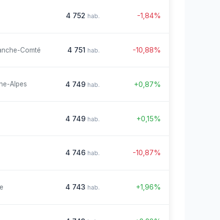
4 752
-1,84%
hab.
4 751
-10,88%
anche-Comté
hab.
4 749
+0,87%
ne-Alpes
hab.
4 749
+0,15%
hab.
4 746
-10,87%
hab.
4 743
+1,96%
re
hab.