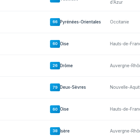
d'Azur
Pyrénées-Orientales
Occitanie
66
Oise
Hauts-de-Fran
60
Drôme
Auvergne-Rhô
26
Deux-Sèvres
Nouvelle-Aquit
79
Oise
Hauts-de-Fran
60
Isère
Auvergne-Rhô
38