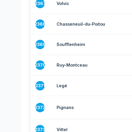
2367
Volvic
2368
Chasseneuil-du-Poitou
2369
Soufflenheim
2370
Ruy-Montceau
2371
Legé
2372
Pignans
2373
Vittel