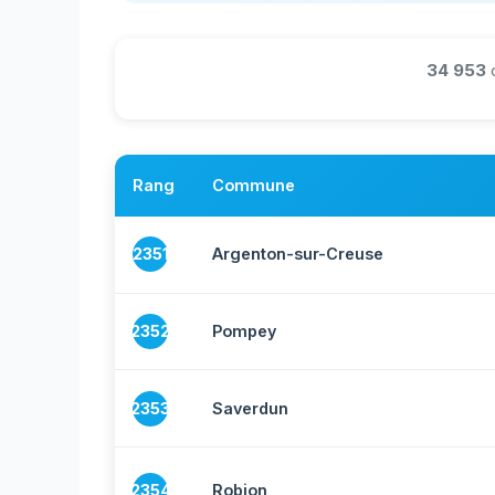
34 953
Rang
Commune
2351
Argenton-sur-Creuse
2352
Pompey
2353
Saverdun
2354
Robion