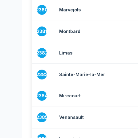
2380
Marvejols
2381
Montbard
2382
Limas
2383
Sainte-Marie-la-Mer
2384
Mirecourt
2385
Venansault