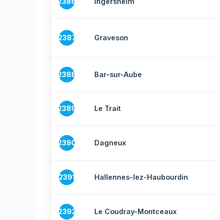
2386
Ingersheim
2387
Graveson
2388
Bar-sur-Aube
2389
Le Trait
2390
Dagneux
2391
Hallennes-lez-Haubourdin
2392
Le Coudray-Montceaux