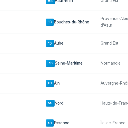
Haut-Rhin
Grand Est
68
Provence-Alp
Bouches-du-Rhône
13
d'Azur
Aube
Grand Est
10
Seine-Maritime
Normandie
76
Ain
Auvergne-Rhô
01
Nord
Hauts-de-Fran
59
Essonne
Île-de-France
91