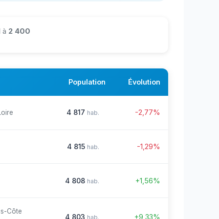
1
à
2 400
Population
Évolution
4 817
-2,77%
Loire
hab.
4 815
-1,29%
hab.
4 808
+1,56%
hab.
es-Côte
4 803
+9,33%
hab.