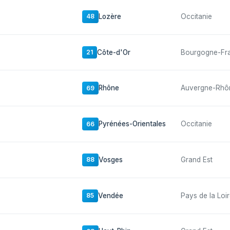
Lozère
Occitanie
48
Côte-d'Or
Bourgogne-Fr
21
Rhône
Auvergne-Rhô
69
Pyrénées-Orientales
Occitanie
66
Vosges
Grand Est
88
Vendée
Pays de la Loi
85