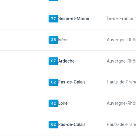
Seine-et-Marne
Île-de-France
77
Isère
Auvergne-Rhô
38
Ardèche
Auvergne-Rhô
07
Pas-de-Calais
Hauts-de-Fran
62
Loire
Auvergne-Rhô
42
Pas-de-Calais
Hauts-de-Fran
62