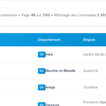
communes • Page
48
sur
700
• Affichage des communes
2 35
Département
Région
Indre
Centre-Val de 
36
Meurthe-et-Moselle
Grand Est
54
Ariège
Occitanie
09
Provence-Alp
Vaucluse
84