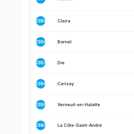
2355
Claira
2356
Bornel
2357
Die
2358
Cerizay
2359
Verneuil-en-Halatte
2360
La Côte-Saint-André