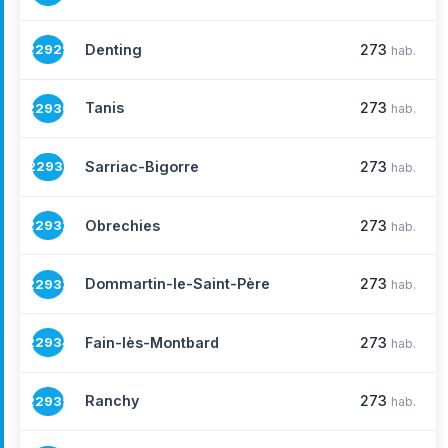
Denting
273
22929
hab.
Tanis
273
22930
hab.
Sarriac-Bigorre
273
22931
hab.
Obrechies
273
22932
hab.
Dommartin-le-Saint-Père
273
22933
hab.
Fain-lès-Montbard
273
22934
hab.
Ranchy
273
22935
hab.