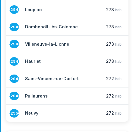
Loupiac
273
22944
hab.
Dambenoît-lès-Colombe
273
22945
hab.
Villeneuve-la-Lionne
273
22946
hab.
Hauriet
273
22947
hab.
Saint-Vincent-de-Durfort
272
22948
hab.
Puilaurens
272
22949
hab.
Neuvy
272
22950
hab.