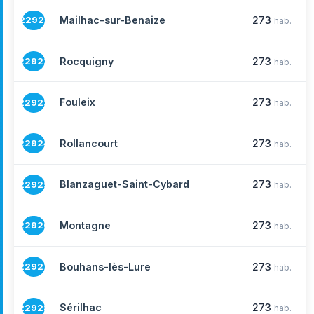
Mailhac-sur-Benaize
273
22921
hab.
Rocquigny
273
22922
hab.
Fouleix
273
22923
hab.
Rollancourt
273
22924
hab.
Blanzaguet-Saint-Cybard
273
22925
hab.
Montagne
273
22926
hab.
Bouhans-lès-Lure
273
22927
hab.
Sérilhac
273
22928
hab.