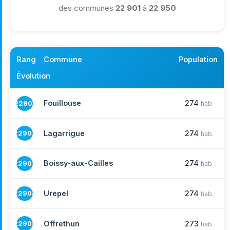
des communes
22 901
à
22 950
Rang
Commune
Population
Évolution
Fouillouse
274
22901
hab.
Lagarrigue
274
22902
hab.
Boissy-aux-Cailles
274
22903
hab.
Urepel
274
22904
hab.
Offrethun
273
22905
hab.