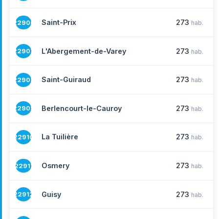
Saint-Prix
273
22906
hab.
L'Abergement-de-Varey
273
22907
hab.
Saint-Guiraud
273
22908
hab.
Berlencourt-le-Cauroy
273
22909
hab.
La Tuilière
273
22910
hab.
Osmery
273
22911
hab.
Guisy
273
22912
hab.