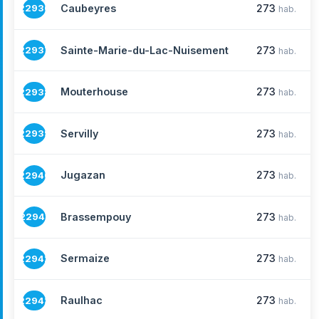
Caubeyres
273
22936
hab.
Sainte-Marie-du-Lac-Nuisement
273
22937
hab.
Mouterhouse
273
22938
hab.
Servilly
273
22939
hab.
Jugazan
273
22940
hab.
Brassempouy
273
22941
hab.
Sermaize
273
22942
hab.
Raulhac
273
22943
hab.