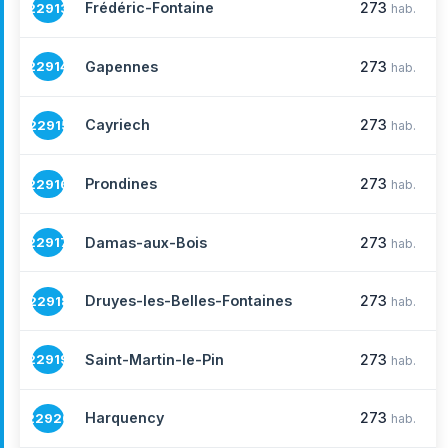
Frédéric-Fontaine
273
22913
hab.
Gapennes
273
22914
hab.
Cayriech
273
22915
hab.
Prondines
273
22916
hab.
Damas-aux-Bois
273
22917
hab.
Druyes-les-Belles-Fontaines
273
22918
hab.
Saint-Martin-le-Pin
273
22919
hab.
Harquency
273
22920
hab.