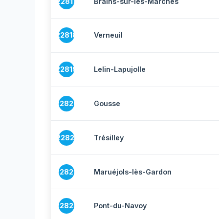
22817
Brains-sur-les-Marches
22818
Verneuil
22819
Lelin-Lapujolle
22820
Gousse
22821
Trésilley
22822
Maruéjols-lès-Gardon
22823
Pont-du-Navoy