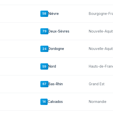
Nièvre
Bourgogne-Fr
58
Deux-Sèvres
Nouvelle-Aquit
79
Dordogne
Nouvelle-Aquit
24
Nord
Hauts-de-Fran
59
Bas-Rhin
Grand Est
67
Calvados
Normandie
14