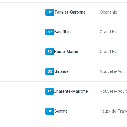
Tarn-et-Garonne
Occitanie
82
Bas-Rhin
Grand Est
67
Haute-Marne
Grand Est
52
Gironde
Nouvelle-Aquit
33
Charente-Maritime
Nouvelle-Aquit
17
Somme
Hauts-de-Fran
80