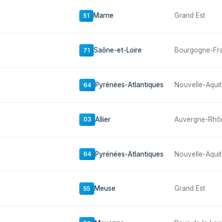
Marne
Grand Est
51
Saône-et-Loire
Bourgogne-Fr
71
Pyrénées-Atlantiques
Nouvelle-Aquit
64
Allier
Auvergne-Rhô
03
Pyrénées-Atlantiques
Nouvelle-Aquit
64
Meuse
Grand Est
55