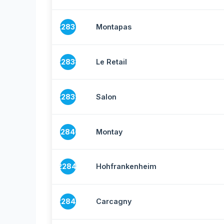
22837
Montapas
22838
Le Retail
22839
Salon
22840
Montay
22841
Hohfrankenheim
22842
Carcagny