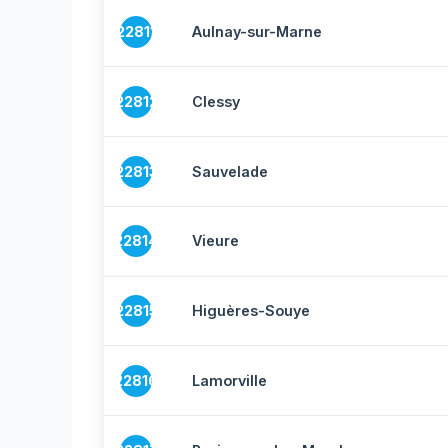
22811
Aulnay-sur-Marne
22812
Clessy
22813
Sauvelade
22814
Vieure
22815
Higuères-Souye
22816
Lamorville