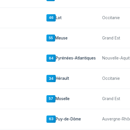
Lot
Occitanie
46
Meuse
Grand Est
55
Pyrénées-Atlantiques
Nouvelle-Aquit
64
Hérault
Occitanie
34
Moselle
Grand Est
57
Puy-de-Dôme
Auvergne-Rhô
63