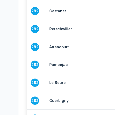
22824
Castanet
22825
Retschwiller
22826
Attancourt
22827
Pompéjac
22828
Le Seure
22829
Guerbigny