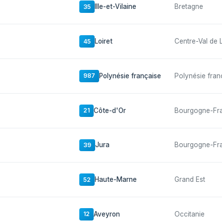
Ille-et-Vilaine
Bretagne
35
Loiret
Centre-Val de 
45
Polynésie française
Polynésie fran
987
Côte-d'Or
Bourgogne-Fr
21
Jura
Bourgogne-Fr
39
Haute-Marne
Grand Est
52
Aveyron
Occitanie
12