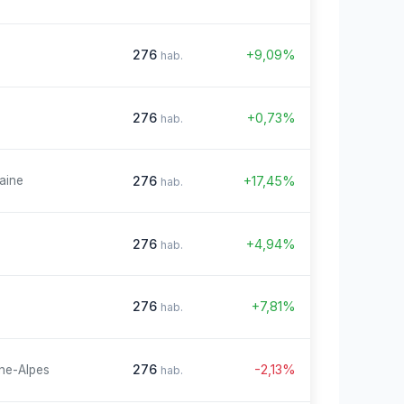
276
+9,09%
hab.
276
+0,73%
hab.
276
+17,45%
aine
hab.
276
+4,94%
hab.
276
+7,81%
hab.
276
-2,13%
ne-Alpes
hab.