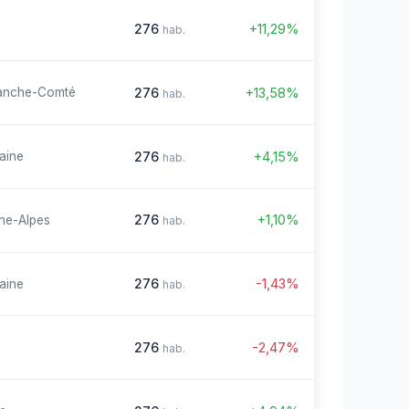
276
+11,29%
hab.
276
+13,58%
anche-Comté
hab.
276
+4,15%
aine
hab.
276
+1,10%
ne-Alpes
hab.
276
-1,43%
aine
hab.
276
-2,47%
hab.