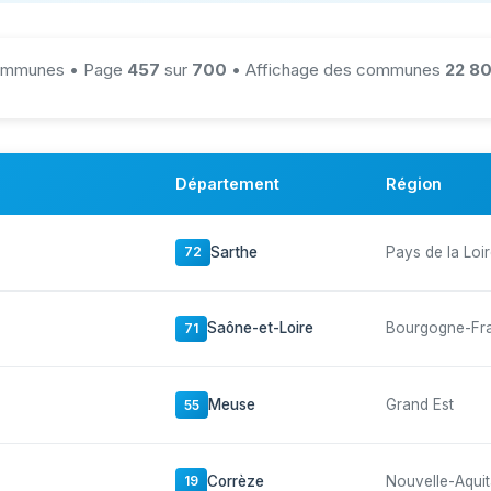
mmunes • Page
457
sur
700
• Affichage des communes
22 80
Département
Région
Sarthe
Pays de la Loi
72
Saône-et-Loire
Bourgogne-Fr
71
Meuse
Grand Est
55
Corrèze
Nouvelle-Aquit
19