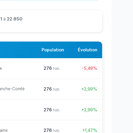
1
à
22 850
Population
Évolution
276
-5,48%
re
hab.
276
+2,99%
anche-Comté
hab.
276
+2,99%
hab.
276
+1,47%
aine
hab.