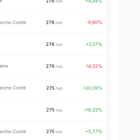
276
+4,94%
re
hab.
276
-9,80%
anche-Comté
hab.
276
+3,37%
hab.
276
-14,02%
aine
hab.
275
+20,09%
anche-Comté
hab.
275
+16,03%
hab.
275
+5,77%
anche-Comté
hab.