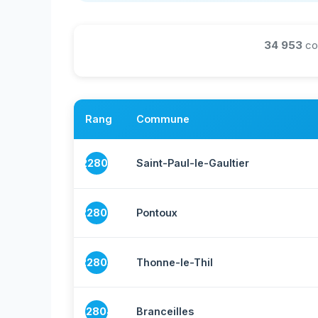
34 953
co
Rang
Commune
22801
Saint-Paul-le-Gaultier
22802
Pontoux
22803
Thonne-le-Thil
22804
Branceilles