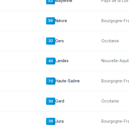
Mayenne
Pays de la Loi
53
Nièvre
Bourgogne-Fr
58
Gers
Occitanie
32
Landes
Nouvelle-Aquit
40
Haute-Saône
Bourgogne-Fr
70
Gard
Occitanie
30
Jura
Bourgogne-Fr
39