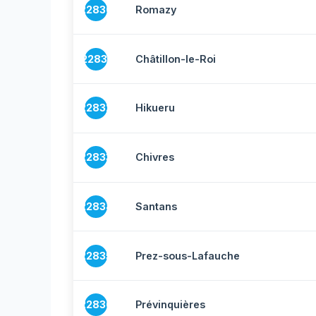
22830
Romazy
22831
Châtillon-le-Roi
22832
Hikueru
22833
Chivres
22834
Santans
22835
Prez-sous-Lafauche
22836
Prévinquières