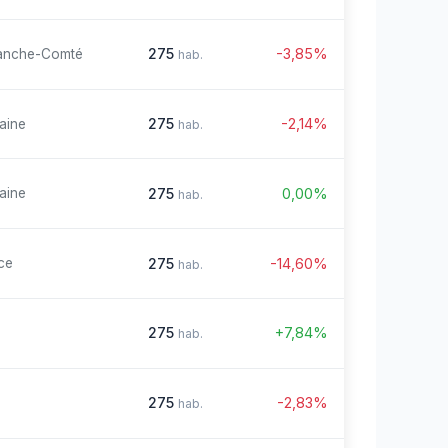
275
-3,85%
anche-Comté
hab.
275
-2,14%
aine
hab.
275
0,00%
aine
hab.
275
-14,60%
ce
hab.
275
+7,84%
hab.
275
-2,83%
hab.