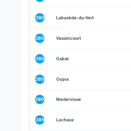
22805
Labastide-du-Vert
22806
Vassincourt
22807
Gabat
22808
Oupia
22809
Niedervisse
22810
Lachaux