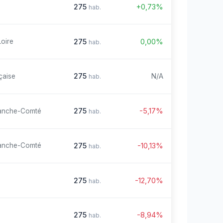
275
+0,73%
hab.
275
0,00%
Loire
hab.
275
N/A
çaise
hab.
275
-5,17%
anche-Comté
hab.
275
-10,13%
anche-Comté
hab.
275
-12,70%
hab.
275
-8,94%
hab.