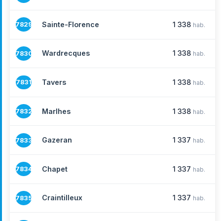
Sainte-Florence
1 338
7829
hab.
Wardrecques
1 338
7830
hab.
Tavers
1 338
7831
hab.
Marlhes
1 338
7832
hab.
Gazeran
1 337
7833
hab.
Chapet
1 337
7834
hab.
Craintilleux
1 337
7835
hab.