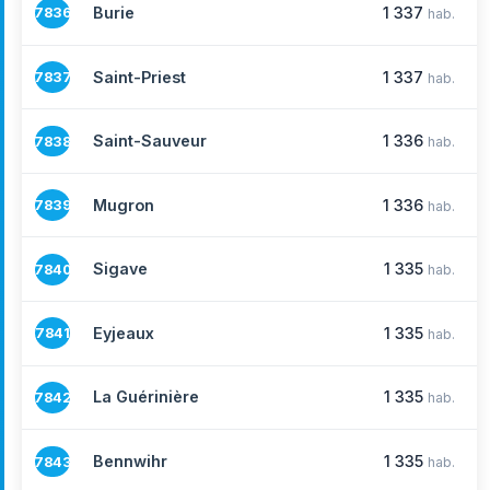
Burie
1 337
7836
hab.
Saint-Priest
1 337
7837
hab.
Saint-Sauveur
1 336
7838
hab.
Mugron
1 336
7839
hab.
Sigave
1 335
7840
hab.
Eyjeaux
1 335
7841
hab.
La Guérinière
1 335
7842
hab.
Bennwihr
1 335
7843
hab.