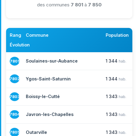
des communes
7 801
à
7 850
Rang
Commune
Population
Évolution
Soulaines-sur-Aubance
1 344
7801
hab.
Ygos-Saint-Saturnin
1 344
7802
hab.
Boissy-le-Cutté
1 343
7803
hab.
Javron-les-Chapelles
1 343
7804
hab.
Outarville
1 343
7805
hab.