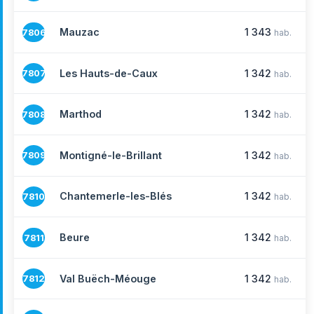
Mauzac
1 343
7806
hab.
Les Hauts-de-Caux
1 342
7807
hab.
Marthod
1 342
7808
hab.
Montigné-le-Brillant
1 342
7809
hab.
Chantemerle-les-Blés
1 342
7810
hab.
Beure
1 342
7811
hab.
Val Buëch-Méouge
1 342
7812
hab.