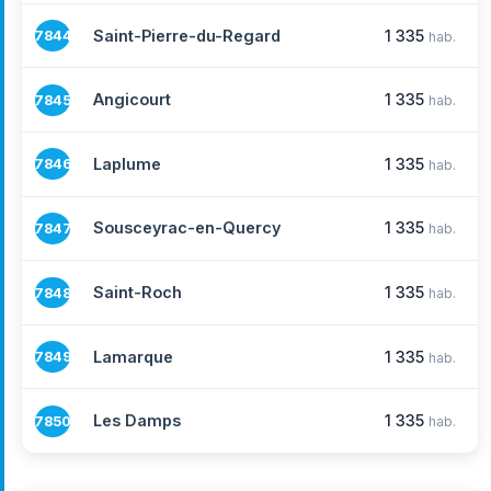
Saint-Pierre-du-Regard
1 335
7844
hab.
Angicourt
1 335
7845
hab.
Laplume
1 335
7846
hab.
Sousceyrac-en-Quercy
1 335
7847
hab.
Saint-Roch
1 335
7848
hab.
Lamarque
1 335
7849
hab.
Les Damps
1 335
7850
hab.