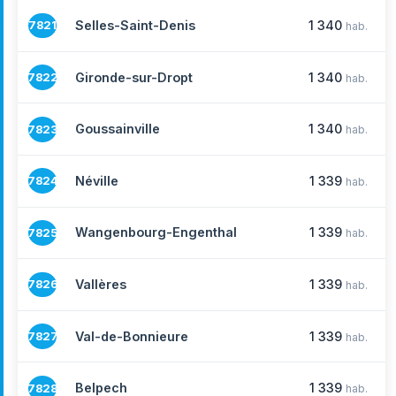
Selles-Saint-Denis
1 340
7821
hab.
Gironde-sur-Dropt
1 340
7822
hab.
Goussainville
1 340
7823
hab.
Néville
1 339
7824
hab.
Wangenbourg-Engenthal
1 339
7825
hab.
Vallères
1 339
7826
hab.
Val-de-Bonnieure
1 339
7827
hab.
Belpech
1 339
7828
hab.