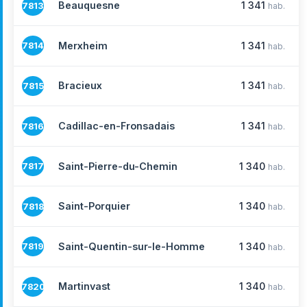
Beauquesne
1 341
7813
hab.
Merxheim
1 341
7814
hab.
Bracieux
1 341
7815
hab.
Cadillac-en-Fronsadais
1 341
7816
hab.
Saint-Pierre-du-Chemin
1 340
7817
hab.
Saint-Porquier
1 340
7818
hab.
Saint-Quentin-sur-le-Homme
1 340
7819
hab.
Martinvast
1 340
7820
hab.