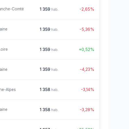
1 359
-2,65%
anche-Comté
hab.
1 359
-5,36%
aine
hab.
1 359
+0,52%
Loire
hab.
1 359
-4,23%
aine
hab.
1 358
-3,14%
ne-Alpes
hab.
1 358
-3,28%
aine
hab.