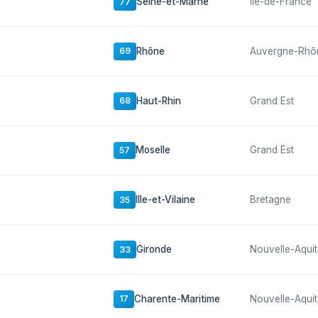
Seine-et-Marne
Île-de-France
77
Rhône
Auvergne-Rhô
69
Haut-Rhin
Grand Est
68
Moselle
Grand Est
57
Ille-et-Vilaine
Bretagne
35
Gironde
Nouvelle-Aquit
33
Charente-Maritime
Nouvelle-Aquit
17