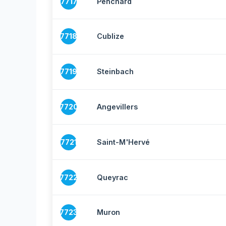
7717
Penchard
7718
Cublize
7719
Steinbach
7720
Angevillers
7721
Saint-M'Hervé
7722
Queyrac
7723
Muron