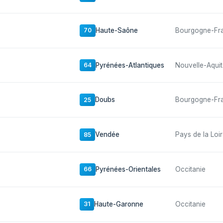
Haute-Saône
Bourgogne-Fr
70
Pyrénées-Atlantiques
Nouvelle-Aquit
64
Doubs
Bourgogne-Fr
25
Vendée
Pays de la Loi
85
Pyrénées-Orientales
Occitanie
66
Haute-Garonne
Occitanie
31