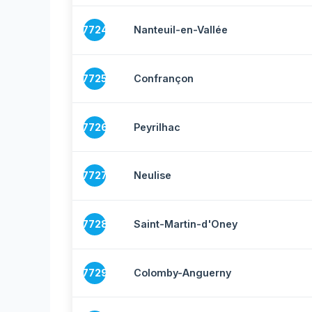
7724
Nanteuil-en-Vallée
7725
Confrançon
7726
Peyrilhac
7727
Neulise
7728
Saint-Martin-d'Oney
7729
Colomby-Anguerny