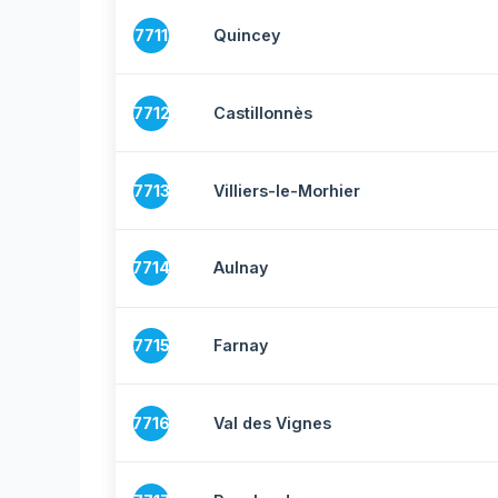
7711
Quincey
7712
Castillonnès
7713
Villiers-le-Morhier
7714
Aulnay
7715
Farnay
7716
Val des Vignes