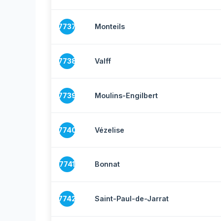
7737
Monteils
7738
Valff
7739
Moulins-Engilbert
7740
Vézelise
7741
Bonnat
7742
Saint-Paul-de-Jarrat