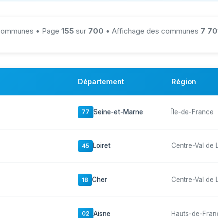
ommunes • Page
155
sur
700
• Affichage des communes
7 70
Département
Région
Seine-et-Marne
Île-de-France
77
Loiret
Centre-Val de 
45
Cher
Centre-Val de 
18
Aisne
Hauts-de-Fran
02