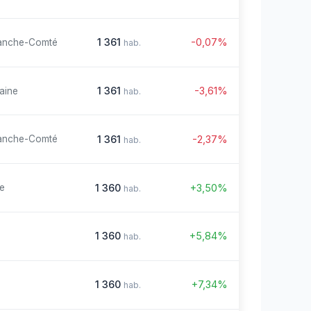
1 361
-0,07%
anche-Comté
hab.
1 361
-3,61%
aine
hab.
1 361
-2,37%
anche-Comté
hab.
1 360
+3,50%
re
hab.
1 360
+5,84%
hab.
1 360
+7,34%
hab.