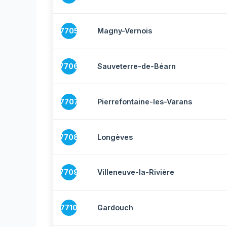
7705
Magny-Vernois
7706
Sauveterre-de-Béarn
7707
Pierrefontaine-les-Varans
7708
Longèves
7709
Villeneuve-la-Rivière
7710
Gardouch