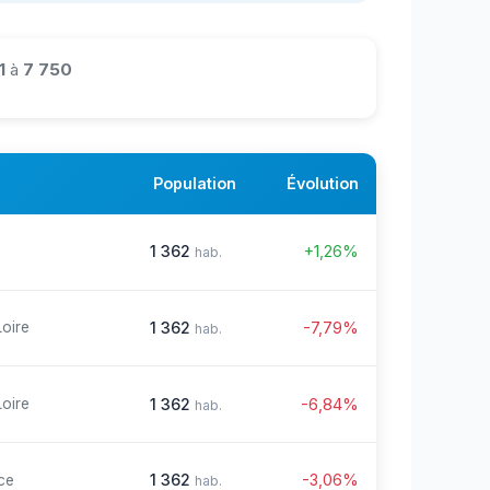
1
à
7 750
Population
Évolution
1 362
+1,26%
hab.
1 362
-7,79%
Loire
hab.
1 362
-6,84%
Loire
hab.
1 362
-3,06%
ce
hab.