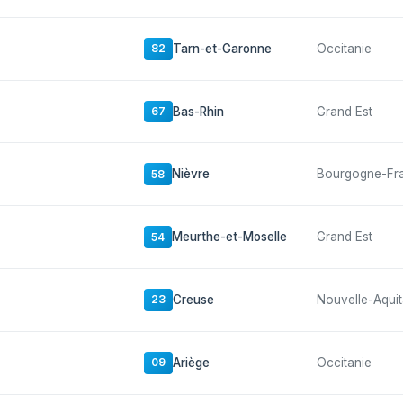
Tarn-et-Garonne
Occitanie
82
Bas-Rhin
Grand Est
67
Nièvre
Bourgogne-Fr
58
Meurthe-et-Moselle
Grand Est
54
Creuse
Nouvelle-Aquit
23
Ariège
Occitanie
09