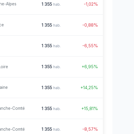
1 355
-1,02%
ne-Alpes
hab.
1 355
-0,88%
ce
hab.
1 355
-6,55%
hab.
1 355
+6,95%
Loire
hab.
1 355
+14,25%
aine
hab.
1 355
+15,81%
anche-Comté
hab.
1 355
-8,57%
anche-Comté
hab.