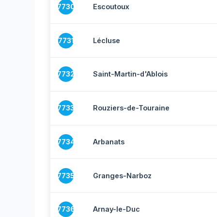
7730
Escoutoux
7731
Lécluse
7732
Saint-Martin-d'Ablois
7733
Rouziers-de-Touraine
7734
Arbanats
7735
Granges-Narboz
7736
Arnay-le-Duc