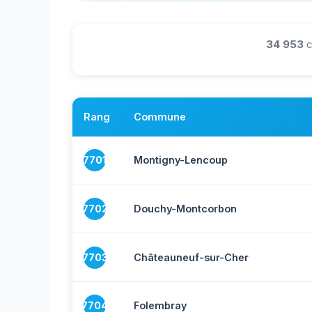
34 953
c
Rang
Commune
7701
Montigny-Lencoup
7702
Douchy-Montcorbon
7703
Châteauneuf-sur-Cher
7704
Folembray