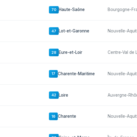
Haute-Saône
Bourgogne-Fr
70
Lot-et-Garonne
Nouvelle-Aquit
47
Eure-et-Loir
Centre-Val de 
28
Charente-Maritime
Nouvelle-Aquit
17
Loire
Auvergne-Rhô
42
Charente
Nouvelle-Aquit
16