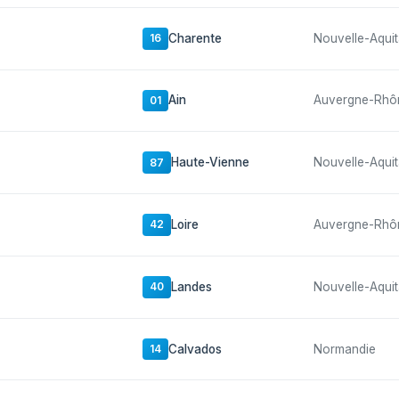
Charente
Nouvelle-Aquit
16
Ain
Auvergne-Rhô
01
Haute-Vienne
Nouvelle-Aquit
87
Loire
Auvergne-Rhô
42
Landes
Nouvelle-Aquit
40
Calvados
Normandie
14