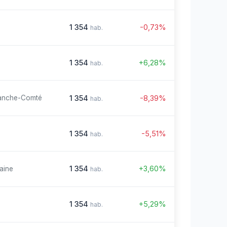
1 354
-0,73%
hab.
1 354
+6,28%
hab.
1 354
-8,39%
anche-Comté
hab.
1 354
-5,51%
hab.
1 354
+3,60%
aine
hab.
1 354
+5,29%
hab.