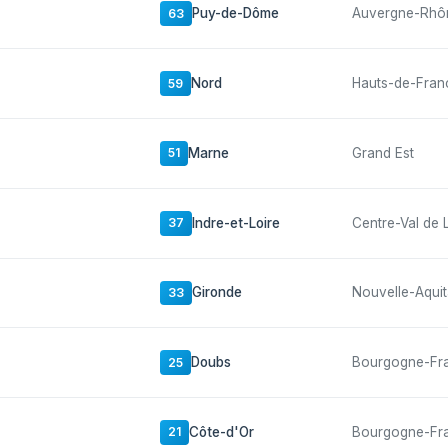
Puy-de-Dôme
Auvergne-Rhô
63
Nord
Hauts-de-Fran
59
Marne
Grand Est
51
Indre-et-Loire
Centre-Val de 
37
Gironde
Nouvelle-Aquit
33
Doubs
Bourgogne-Fr
25
Côte-d'Or
Bourgogne-Fr
21