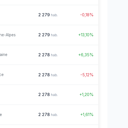
2 279
-0,18%
hab.
2 279
+13,10%
ne-Alpes
hab.
2 278
+6,35%
aine
hab.
2 278
-5,12%
ce
hab.
2 278
+1,20%
hab.
2 278
+1,61%
re
hab.