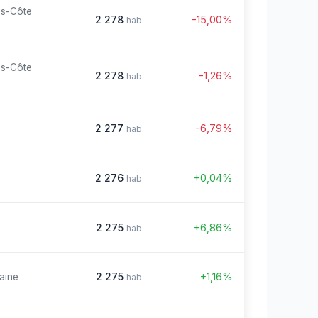
es-Côte
2 278
-15,00%
hab.
es-Côte
2 278
-1,26%
hab.
2 277
-6,79%
hab.
2 276
+0,04%
hab.
2 275
+6,86%
hab.
2 275
+1,16%
aine
hab.