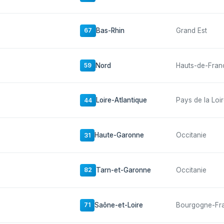
Bas-Rhin
Grand Est
67
Nord
Hauts-de-Fran
59
Loire-Atlantique
Pays de la Loi
44
Haute-Garonne
Occitanie
31
Tarn-et-Garonne
Occitanie
82
Saône-et-Loire
Bourgogne-Fr
71