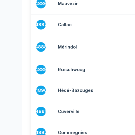
4886
Mauvezin
4887
Callac
4888
Mérindol
4889
Rœschwoog
4890
Hédé-Bazouges
4891
Cuverville
4892
Gommegnies