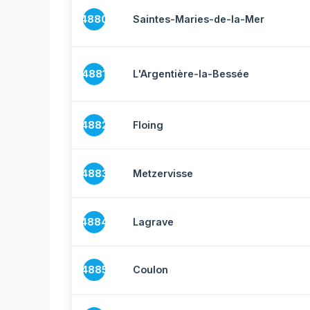
4880
Saintes-Maries-de-la-Mer
4881
L'Argentière-la-Bessée
4882
Floing
4883
Metzervisse
4884
Lagrave
4885
Coulon