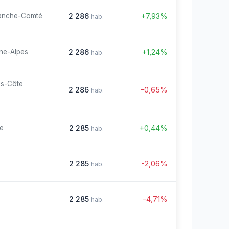
2 286
+7,93%
anche-Comté
hab.
2 286
+1,24%
ne-Alpes
hab.
es-Côte
2 286
-0,65%
hab.
2 285
+0,44%
re
hab.
2 285
-2,06%
hab.
2 285
-4,71%
hab.