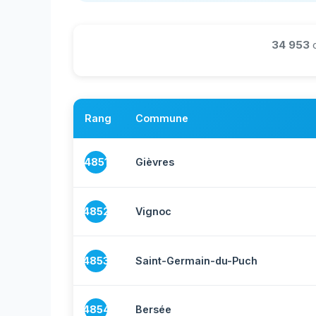
34 953
Rang
Commune
4851
Gièvres
4852
Vignoc
4853
Saint-Germain-du-Puch
4854
Bersée