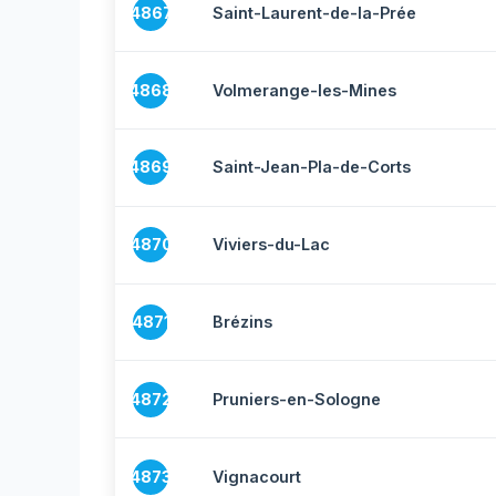
4867
Saint-Laurent-de-la-Prée
4868
Volmerange-les-Mines
4869
Saint-Jean-Pla-de-Corts
4870
Viviers-du-Lac
4871
Brézins
4872
Pruniers-en-Sologne
4873
Vignacourt