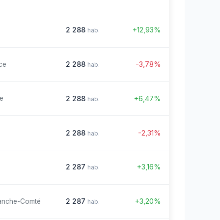
2 288
+12,93%
hab.
2 288
-3,78%
ce
hab.
2 288
+6,47%
re
hab.
2 288
-2,31%
hab.
2 287
+3,16%
hab.
2 287
+3,20%
anche-Comté
hab.