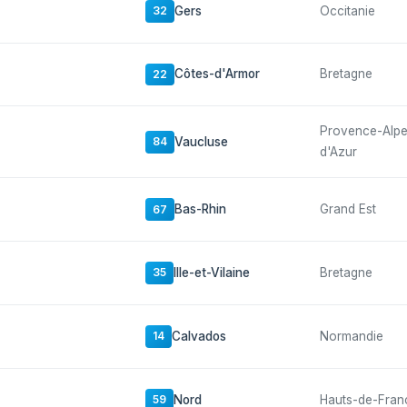
Gers
Occitanie
32
Côtes-d'Armor
Bretagne
22
Provence-Alp
Vaucluse
84
d'Azur
Bas-Rhin
Grand Est
67
Ille-et-Vilaine
Bretagne
35
Calvados
Normandie
14
Nord
Hauts-de-Fran
59