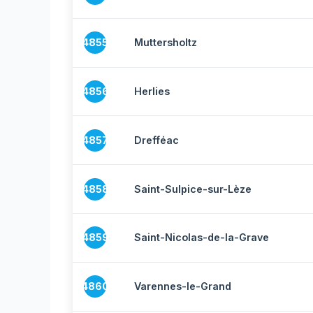
4855
Muttersholtz
4856
Herlies
4857
Drefféac
4858
Saint-Sulpice-sur-Lèze
4859
Saint-Nicolas-de-la-Grave
4860
Varennes-le-Grand