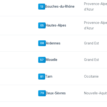
Provence-Alp
Bouches-du-Rhône
13
d'Azur
Provence-Alp
Hautes-Alpes
05
d'Azur
Ardennes
Grand Est
08
Moselle
Grand Est
57
Tarn
Occitanie
81
Deux-Sèvres
Nouvelle-Aquit
79