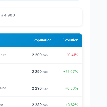
1
à
4 900
Population
Évolution
2 290
-10,41%
Loire
hab.
2 290
+25,07%
hab.
2 290
+6,56%
aine
hab.
2 289
+3,62%
ce
hab.