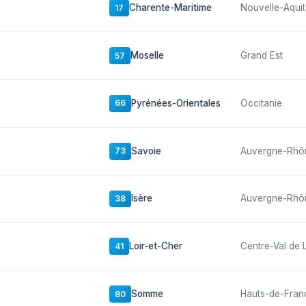
Charente-Maritime
Nouvelle-Aquit
17
Moselle
Grand Est
57
Pyrénées-Orientales
Occitanie
66
Savoie
Auvergne-Rhô
73
Isère
Auvergne-Rhô
38
Loir-et-Cher
Centre-Val de 
41
Somme
Hauts-de-Fran
80