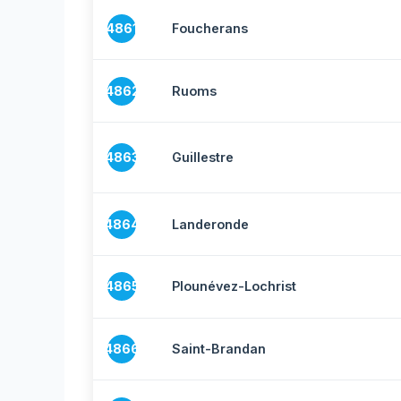
4861
Foucherans
4862
Ruoms
4863
Guillestre
4864
Landeronde
4865
Plounévez-Lochrist
4866
Saint-Brandan