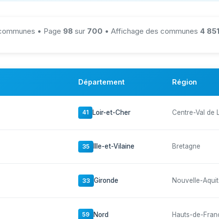
communes • Page
98
sur
700
• Affichage des communes
4 85
Département
Région
Loir-et-Cher
Centre-Val de 
41
Ille-et-Vilaine
Bretagne
35
Gironde
Nouvelle-Aquit
33
Nord
Hauts-de-Fran
59