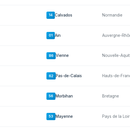
Calvados
Normandie
14
Ain
Auvergne-Rhô
01
Vienne
Nouvelle-Aquit
86
Pas-de-Calais
Hauts-de-Fran
62
Morbihan
Bretagne
56
Mayenne
Pays de la Loi
53