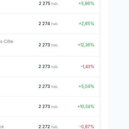
2 275
+5,86%
hab.
2 274
+2,85%
hab.
es-Côte
2 273
+12,36%
hab.
2 273
-1,43%
hab.
2 273
+5,04%
hab.
2 273
+10,34%
hab.
2 272
-0,87%
ce
hab.