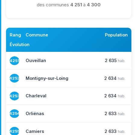
des communes
4 251
à
4 300
Rang
Commune
Population
Évolution
Ouveillan
2 635
4251
hab.
Montigny-sur-Loing
2 634
4252
hab.
Charleval
2 634
4253
hab.
Orliénas
2 633
4254
hab.
Camiers
2 633
4255
hab.