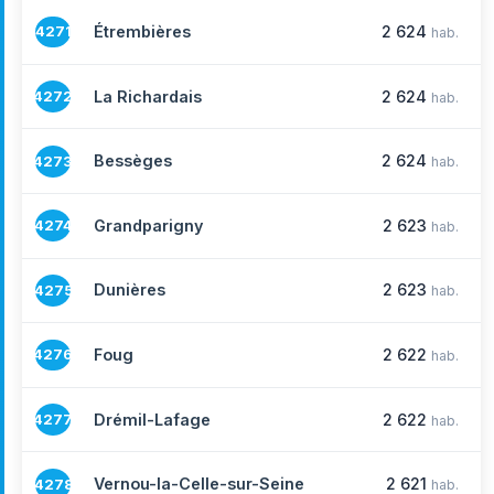
Étrembières
2 624
4271
hab.
La Richardais
2 624
4272
hab.
Bessèges
2 624
4273
hab.
Grandparigny
2 623
4274
hab.
Dunières
2 623
4275
hab.
Foug
2 622
4276
hab.
Drémil-Lafage
2 622
4277
hab.
Vernou-la-Celle-sur-Seine
2 621
4278
hab.