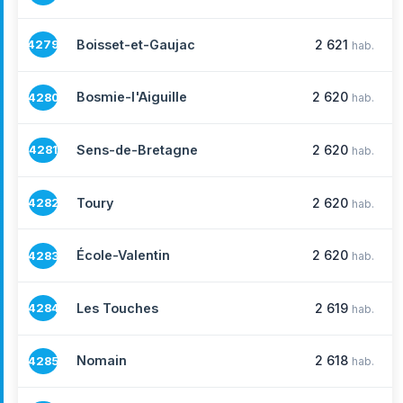
Boisset-et-Gaujac
2 621
4279
hab.
Bosmie-l'Aiguille
2 620
4280
hab.
Sens-de-Bretagne
2 620
4281
hab.
Toury
2 620
4282
hab.
École-Valentin
2 620
4283
hab.
Les Touches
2 619
4284
hab.
Nomain
2 618
4285
hab.