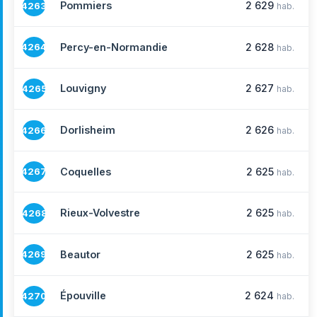
Pommiers
2 629
4263
hab.
Percy-en-Normandie
2 628
4264
hab.
Louvigny
2 627
4265
hab.
Dorlisheim
2 626
4266
hab.
Coquelles
2 625
4267
hab.
Rieux-Volvestre
2 625
4268
hab.
Beautor
2 625
4269
hab.
Épouville
2 624
4270
hab.