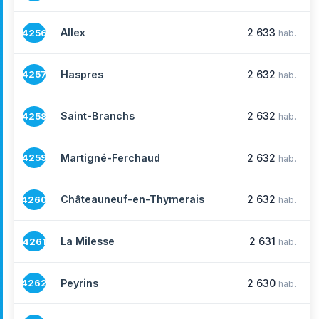
Allex
2 633
4256
hab.
Haspres
2 632
4257
hab.
Saint-Branchs
2 632
4258
hab.
Martigné-Ferchaud
2 632
4259
hab.
Châteauneuf-en-Thymerais
2 632
4260
hab.
La Milesse
2 631
4261
hab.
Peyrins
2 630
4262
hab.