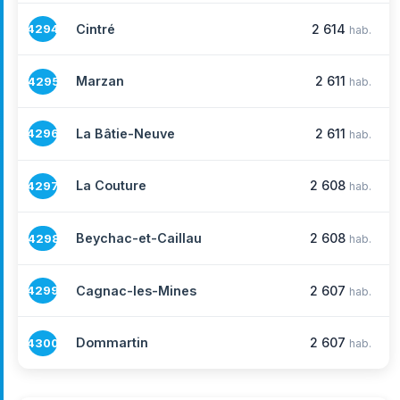
Cintré
2 614
4294
hab.
Marzan
2 611
4295
hab.
La Bâtie-Neuve
2 611
4296
hab.
La Couture
2 608
4297
hab.
Beychac-et-Caillau
2 608
4298
hab.
Cagnac-les-Mines
2 607
4299
hab.
Dommartin
2 607
4300
hab.