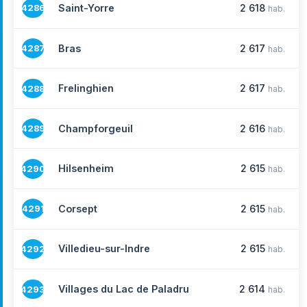
Saint-Yorre
2 618
4286
hab.
Bras
2 617
4287
hab.
Frelinghien
2 617
4288
hab.
Champforgeuil
2 616
4289
hab.
Hilsenheim
2 615
4290
hab.
Corsept
2 615
4291
hab.
Villedieu-sur-Indre
2 615
4292
hab.
Villages du Lac de Paladru
2 614
4293
hab.