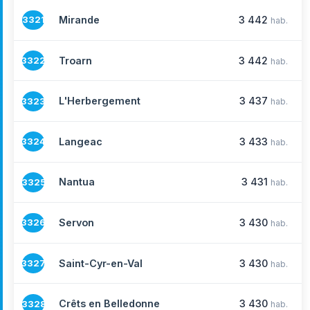
Mirande
3 442
3321
hab.
Troarn
3 442
3322
hab.
L'Herbergement
3 437
3323
hab.
Langeac
3 433
3324
hab.
Nantua
3 431
3325
hab.
Servon
3 430
3326
hab.
Saint-Cyr-en-Val
3 430
3327
hab.
Crêts en Belledonne
3 430
3328
hab.