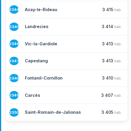
Azay-le-Rideau
3 415
3344
hab.
Landrecies
3 414
3345
hab.
Vic-la-Gardiole
3 413
3346
hab.
Capestang
3 413
3347
hab.
Fontanil-Cornillon
3 410
3348
hab.
Carcès
3 407
3349
hab.
Saint-Romain-de-Jalionas
3 405
3350
hab.