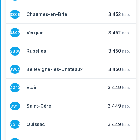
Chaumes-en-Brie
3 452
3306
hab.
Verquin
3 452
3307
hab.
Rubelles
3 450
3308
hab.
Bellevigne-les-Châteaux
3 450
3309
hab.
Étain
3 449
3310
hab.
Saint-Céré
3 449
3311
hab.
Quissac
3 449
3312
hab.