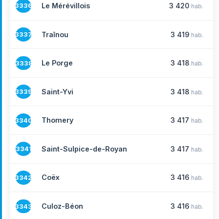
Le Mérévillois
3 420
3336
hab.
Traînou
3 419
3337
hab.
Le Porge
3 418
3338
hab.
Saint-Yvi
3 418
3339
hab.
Thomery
3 417
3340
hab.
Saint-Sulpice-de-Royan
3 417
3341
hab.
Coëx
3 416
3342
hab.
Culoz-Béon
3 416
3343
hab.