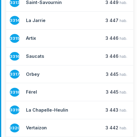
Saint-Savournin
3 449
3313
hab.
La Jarrie
3 447
3314
hab.
Artix
3 446
3315
hab.
Saucats
3 446
3316
hab.
Orbey
3 445
3317
hab.
Férel
3 445
3318
hab.
La Chapelle-Heulin
3 443
3319
hab.
Vertaizon
3 442
3320
hab.