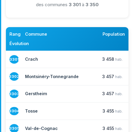
des communes
3 301
à
3 350
Rang
Commune
Population
Évolution
Crach
3 458
3301
hab.
Montsinéry-Tonnegrande
3 457
3302
hab.
Gerstheim
3 457
3303
hab.
Tosse
3 455
3304
hab.
Val-de-Cognac
3 455
3305
hab.