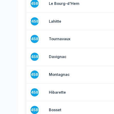
24580
Le Bourg-d'Hem
24581
Lahitte
24582
Tournavaux
24583
Davignac
24584
Montagnac
24585
Hibarette
24586
Bosset