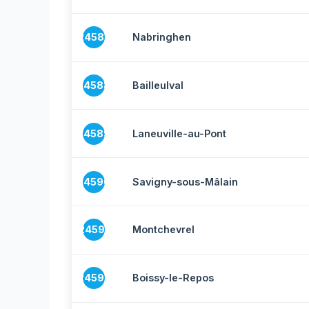
24587
Nabringhen
24588
Bailleulval
24589
Laneuville-au-Pont
24590
Savigny-sous-Mâlain
24591
Montchevrel
24592
Boissy-le-Repos