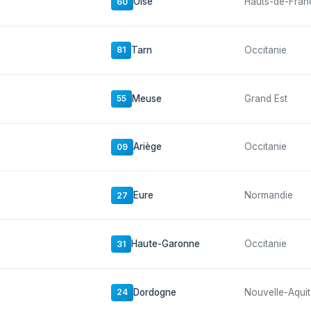
Oise
Hauts-de-Fran
60
Tarn
Occitanie
81
Meuse
Grand Est
55
Ariège
Occitanie
09
Eure
Normandie
27
Haute-Garonne
Occitanie
31
Dordogne
Nouvelle-Aquit
24