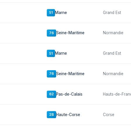
Marne
Grand Est
51
Seine-Maritime
Normandie
76
Marne
Grand Est
51
Seine-Maritime
Normandie
76
Pas-de-Calais
Hauts-de-Fran
62
Haute-Corse
Corse
2B