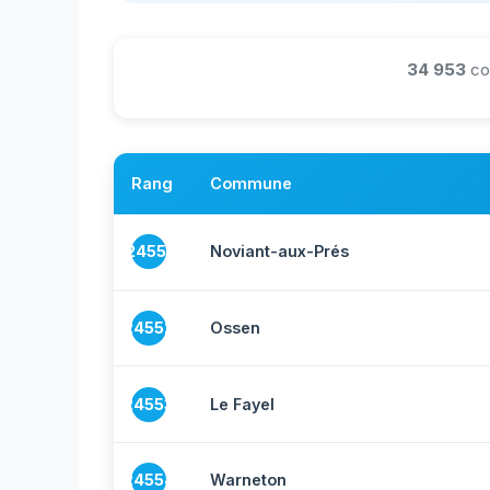
34 953
co
Rang
Commune
24551
Noviant-aux-Prés
24552
Ossen
24553
Le Fayel
24554
Warneton