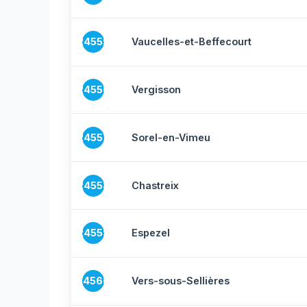
24555
Vaucelles-et-Beffecourt
24556
Vergisson
24557
Sorel-en-Vimeu
24558
Chastreix
24559
Espezel
24560
Vers-sous-Sellières