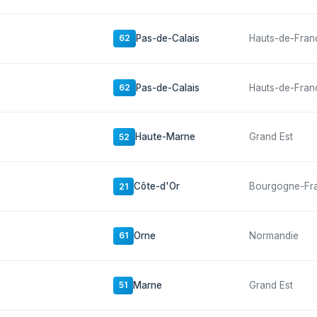
Pas-de-Calais
Hauts-de-Fran
62
Pas-de-Calais
Hauts-de-Fran
62
Haute-Marne
Grand Est
52
Côte-d'Or
Bourgogne-Fr
21
Orne
Normandie
61
Marne
Grand Est
51