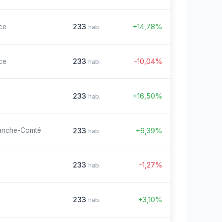
233
+14,78%
ce
hab.
233
-10,04%
ce
hab.
233
+16,50%
hab.
233
+6,39%
anche-Comté
hab.
233
-1,27%
hab.
233
+3,10%
hab.