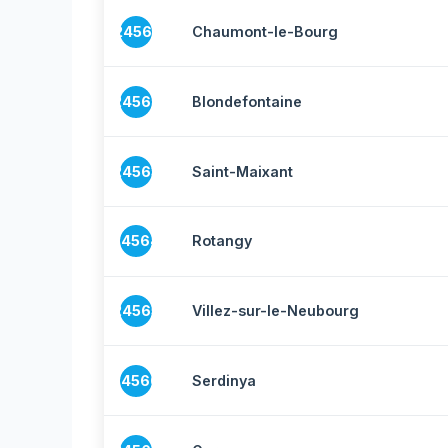
24561
Chaumont-le-Bourg
24562
Blondefontaine
24563
Saint-Maixant
24564
Rotangy
24565
Villez-sur-le-Neubourg
24566
Serdinya