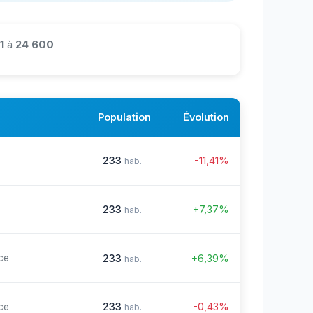
1
à
24 600
Population
Évolution
233
-11,41%
hab.
233
+7,37%
hab.
233
+6,39%
ce
hab.
233
-0,43%
ce
hab.