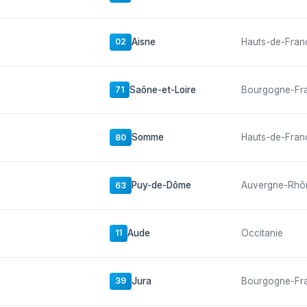
Aisne
Hauts-de-Fran
02
Saône-et-Loire
Bourgogne-Fr
71
Somme
Hauts-de-Fran
80
Puy-de-Dôme
Auvergne-Rhô
63
Aude
Occitanie
11
Jura
Bourgogne-Fr
39