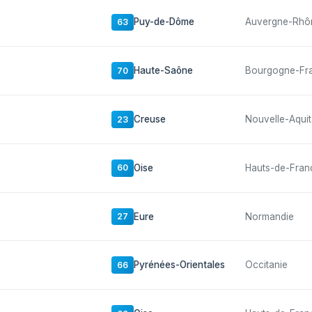
Puy-de-Dôme
Auvergne-Rhô
63
Haute-Saône
Bourgogne-Fr
70
Creuse
Nouvelle-Aquit
23
Oise
Hauts-de-Fran
60
Eure
Normandie
27
Pyrénées-Orientales
Occitanie
66