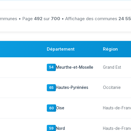
mmunes • Page
492
sur
700
• Affichage des communes
24 55
Département
Région
Meurthe-et-Moselle
Grand Est
54
Hautes-Pyrénées
Occitanie
65
Oise
Hauts-de-Fran
60
Nord
Hauts-de-Fran
59