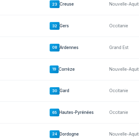
Creuse
Nouvelle-Aquit
23
Gers
Occitanie
32
Ardennes
Grand Est
08
Corrèze
Nouvelle-Aquit
19
Gard
Occitanie
30
Hautes-Pyrénées
Occitanie
65
Dordogne
Nouvelle-Aquit
24