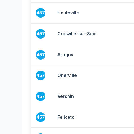
24574
Hauteville
24575
Crosville-sur-Scie
24576
Arrigny
24577
Oherville
24578
Verchin
24579
Feliceto