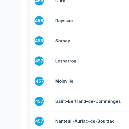
24567
Gury
24568
Rayssac
24569
Sorbey
24570
Lesparrou
24571
Moisville
24572
Saint-Bertrand-de-Comminges
24573
Nanteuil-Auriac-de-Bourzac