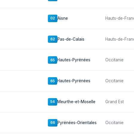
Aisne
Hauts-de-Fran
02
Pas-de-Calais
Hauts-de-Fran
62
Hautes-Pyrénées
Occitanie
65
Hautes-Pyrénées
Occitanie
65
Meurthe-et-Moselle
Grand Est
54
Pyrénées-Orientales
Occitanie
66