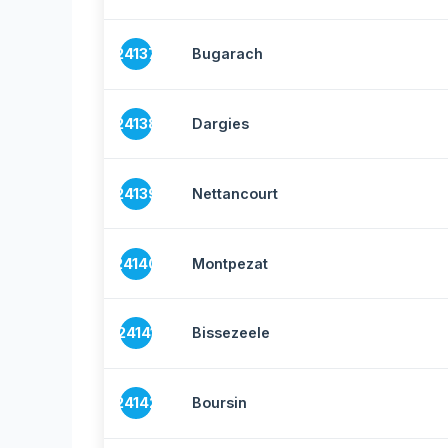
24137
Bugarach
24138
Dargies
24139
Nettancourt
24140
Montpezat
24141
Bissezeele
24142
Boursin