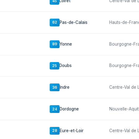
Loiret
Centre-Val de 
45
Pas-de-Calais
Hauts-de-Fran
62
Yonne
Bourgogne-Fr
89
Doubs
Bourgogne-Fr
25
Indre
Centre-Val de 
36
Dordogne
Nouvelle-Aquit
24
Eure-et-Loir
Centre-Val de 
28