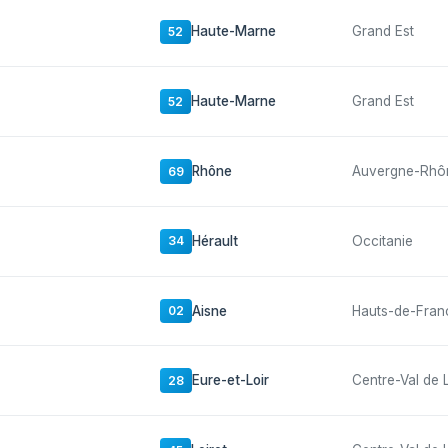
Haute-Marne
Grand Est
52
Haute-Marne
Grand Est
52
Rhône
Auvergne-Rhô
69
Hérault
Occitanie
34
Aisne
Hauts-de-Fran
02
Eure-et-Loir
Centre-Val de 
28