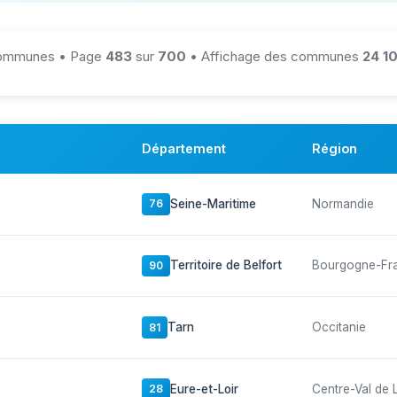
mmunes • Page
483
sur
700
• Affichage des communes
24 10
Département
Région
Seine-Maritime
Normandie
76
Territoire de Belfort
Bourgogne-Fr
90
Tarn
Occitanie
81
Eure-et-Loir
Centre-Val de 
28