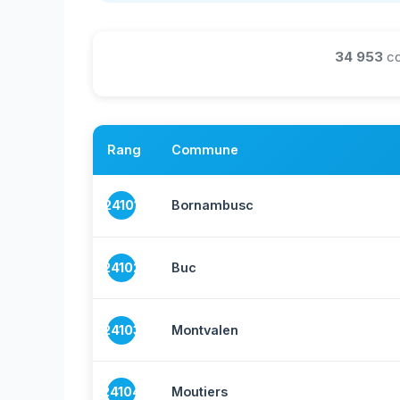
34 953
co
Rang
Commune
24101
Bornambusc
24102
Buc
24103
Montvalen
24104
Moutiers