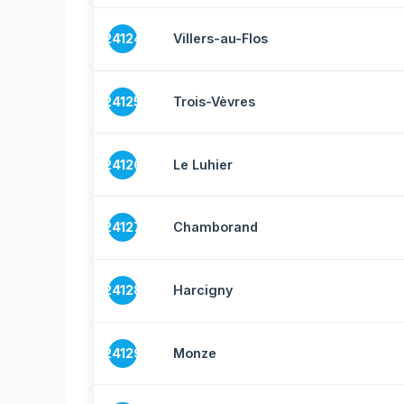
24124
Villers-au-Flos
24125
Trois-Vèvres
24126
Le Luhier
24127
Chamborand
24128
Harcigny
24129
Monze