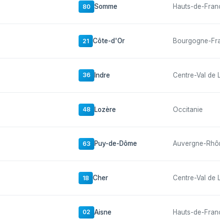
Somme
Hauts-de-Fran
80
Côte-d'Or
Bourgogne-Fr
21
Indre
Centre-Val de 
36
Lozère
Occitanie
48
Puy-de-Dôme
Auvergne-Rhô
63
Cher
Centre-Val de 
18
Aisne
Hauts-de-Fran
02