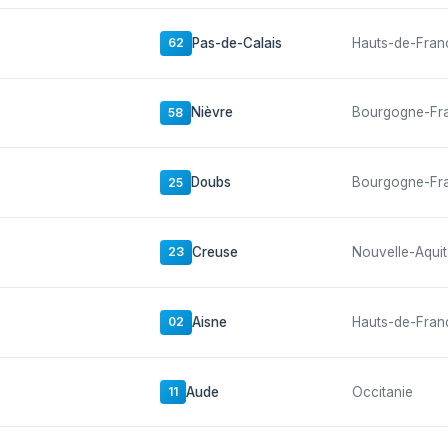
Pas-de-Calais
Hauts-de-Fran
62
Nièvre
Bourgogne-Fr
58
Doubs
Bourgogne-Fr
25
Creuse
Nouvelle-Aquit
23
Aisne
Hauts-de-Fran
02
Aude
Occitanie
11