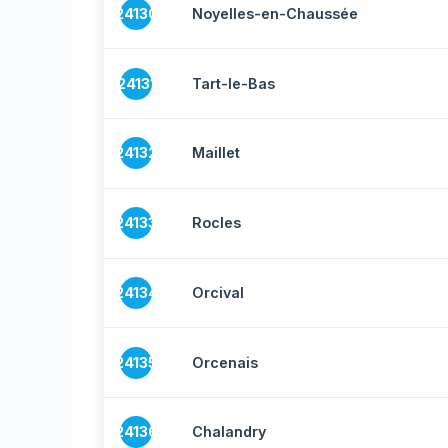
24130
Noyelles-en-Chaussée
24131
Tart-le-Bas
24132
Maillet
24133
Rocles
24134
Orcival
24135
Orcenais
24136
Chalandry