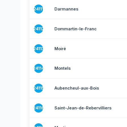
24111
Darmannes
24112
Dommartin-le-Franc
24113
Moiré
24114
Montels
24115
Aubencheul-aux-Bois
24116
Saint-Jean-de-Rebervilliers