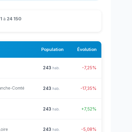
1
à
24 150
Population
Évolution
243
-7,25%
hab.
243
-17,35%
anche-Comté
hab.
243
+7,52%
hab.
243
-5,08%
Loire
hab.