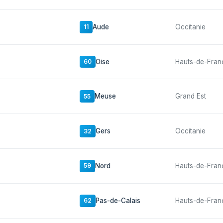
Aude
Occitanie
11
Oise
Hauts-de-Fran
60
Meuse
Grand Est
55
Gers
Occitanie
32
Nord
Hauts-de-Fran
59
Pas-de-Calais
Hauts-de-Fran
62