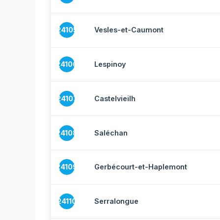
24105
Vesles-et-Caumont
24106
Lespinoy
24107
Castelvieilh
24108
Saléchan
24109
Gerbécourt-et-Haplemont
24110
Serralongue