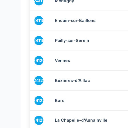
24117
Montigny
24118
Enquin-sur-Baillons
24119
Poilly-sur-Serein
24120
Vennes
24121
Buxières-d'Aillac
24122
Bars
24123
La Chapelle-d'Aunainville