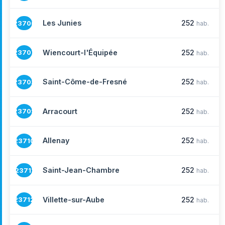
Les Junies
252
23706
hab.
Wiencourt-l'Équipée
252
23707
hab.
Saint-Côme-de-Fresné
252
23708
hab.
Arracourt
252
23709
hab.
Allenay
252
23710
hab.
Saint-Jean-Chambre
252
23711
hab.
Villette-sur-Aube
252
23712
hab.