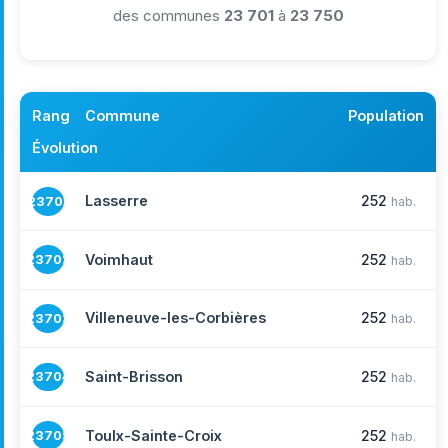
des communes
23 701
à
23 750
Rang
Commune
Population
Évolution
Lasserre
252
23701
hab.
Voimhaut
252
23702
hab.
Villeneuve-les-Corbières
252
23703
hab.
Saint-Brisson
252
23704
hab.
Toulx-Sainte-Croix
252
23705
hab.