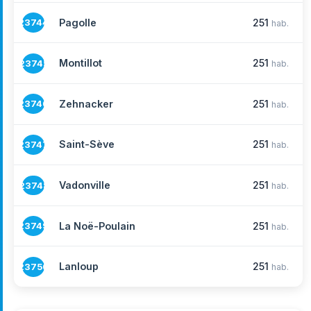
Pagolle
251
23744
hab.
Montillot
251
23745
hab.
Zehnacker
251
23746
hab.
Saint-Sève
251
23747
hab.
Vadonville
251
23748
hab.
La Noë-Poulain
251
23749
hab.
Lanloup
251
23750
hab.