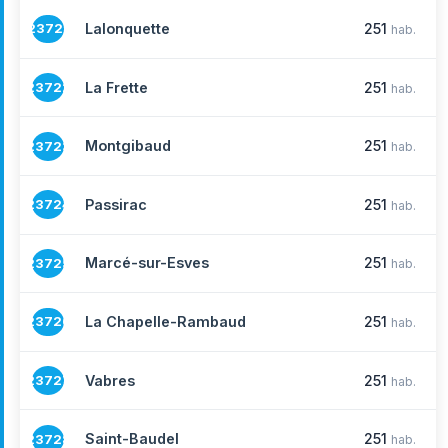
Lalonquette
251
23721
hab.
La Frette
251
23722
hab.
Montgibaud
251
23723
hab.
Passirac
251
23724
hab.
Marcé-sur-Esves
251
23725
hab.
La Chapelle-Rambaud
251
23726
hab.
Vabres
251
23727
hab.
Saint-Baudel
251
23728
hab.