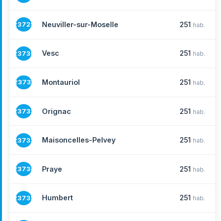
Neuviller-sur-Moselle
251
23729
hab.
Vesc
251
23730
hab.
Montauriol
251
23731
hab.
Orignac
251
23732
hab.
Maisoncelles-Pelvey
251
23733
hab.
Praye
251
23734
hab.
Humbert
251
23735
hab.