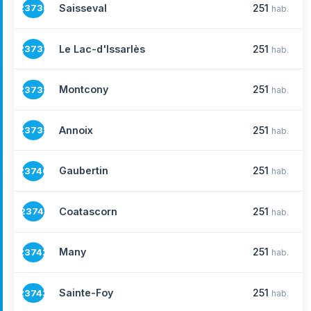
Saisseval
251
23736
hab.
Le Lac-d'Issarlès
251
23737
hab.
Montcony
251
23738
hab.
Annoix
251
23739
hab.
Gaubertin
251
23740
hab.
Coatascorn
251
23741
hab.
Many
251
23742
hab.
Sainte-Foy
251
23743
hab.