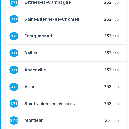
Estrées-la-Campagne
252
23713
hab.
Saint-Étienne-de-Chomeil
252
23714
hab.
Fontguenand
252
23715
hab.
Bailleul
252
23716
hab.
Andonville
252
23717
hab.
Virac
252
23718
hab.
Saint-Julien-en-Vercors
252
23719
hab.
Montjean
251
23720
hab.