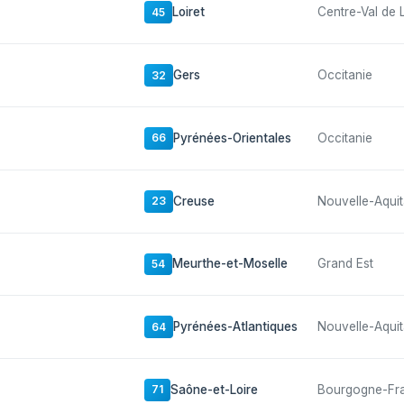
Loiret
Centre-Val de 
45
Gers
Occitanie
32
Pyrénées-Orientales
Occitanie
66
Creuse
Nouvelle-Aquit
23
Meurthe-et-Moselle
Grand Est
54
Pyrénées-Atlantiques
Nouvelle-Aquit
64
Saône-et-Loire
Bourgogne-Fr
71