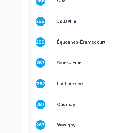
22667
Cuq
22668
Jouaville
22669
Équennes-Éramecourt
22670
Saint-Jouin
22671
Lachaussée
22672
Gournay
22673
Wasigny