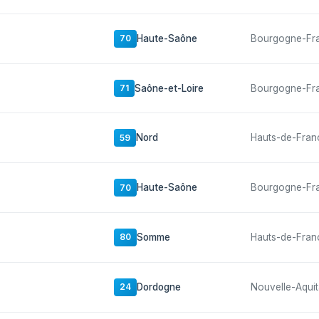
Haute-Saône
Bourgogne-Fr
70
Saône-et-Loire
Bourgogne-Fr
71
Nord
Hauts-de-Fran
59
Haute-Saône
Bourgogne-Fr
70
Somme
Hauts-de-Fran
80
Dordogne
Nouvelle-Aquit
24