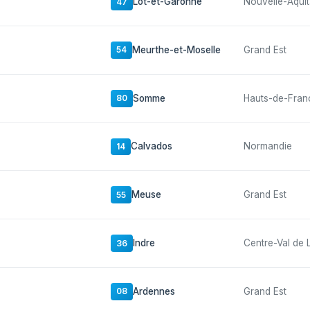
Lot-et-Garonne
Nouvelle-Aquit
47
Meurthe-et-Moselle
Grand Est
54
Somme
Hauts-de-Fran
80
Calvados
Normandie
14
Meuse
Grand Est
55
Indre
Centre-Val de 
36
Ardennes
Grand Est
08