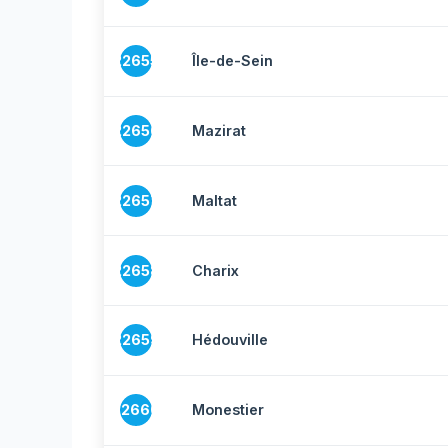
22655
Île-de-Sein
22656
Mazirat
22657
Maltat
22658
Charix
22659
Hédouville
22660
Monestier