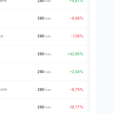
280
+4,87%
aine
hab.
280
-9,68%
hab.
280
-7,28%
ce
hab.
280
+42,86%
hab.
280
+2,94%
hab.
280
-8,79%
Loire
hab.
280
-19,77%
hab.