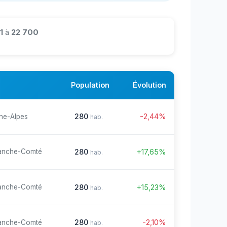
1
à
22 700
Population
Évolution
280
-2,44%
ne-Alpes
hab.
280
+17,65%
anche-Comté
hab.
280
+15,23%
anche-Comté
hab.
280
-2,10%
anche-Comté
hab.