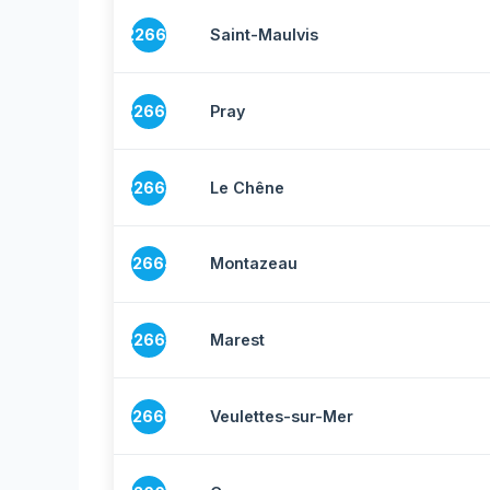
22661
Saint-Maulvis
22662
Pray
22663
Le Chêne
22664
Montazeau
22665
Marest
22666
Veulettes-sur-Mer