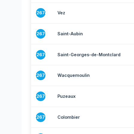
22674
Vez
22675
Saint-Aubin
22676
Saint-Georges-de-Montclard
22677
Wacquemoulin
22678
Puzeaux
22679
Colombier