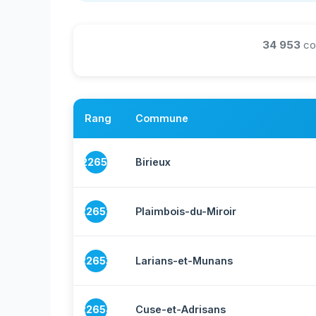
34 953
co
Rang
Commune
22651
Birieux
22652
Plaimbois-du-Miroir
22653
Larians-et-Munans
22654
Cuse-et-Adrisans