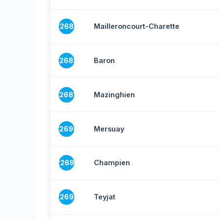
22687
Mailleroncourt-Charette
22688
Baron
22689
Mazinghien
22690
Mersuay
22691
Champien
22692
Teyjat