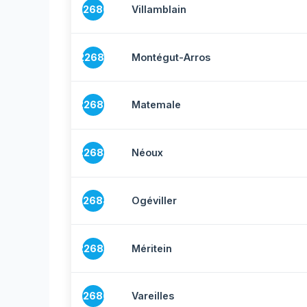
22680
Villamblain
22681
Montégut-Arros
22682
Matemale
22683
Néoux
22684
Ogéviller
22685
Méritein
22686
Vareilles