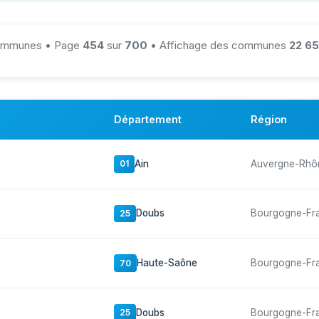
mmunes • Page
454
sur
700
• Affichage des communes
22 65
Département
Région
Ain
Auvergne-Rhô
01
Doubs
Bourgogne-Fr
25
Haute-Saône
Bourgogne-Fr
70
Doubs
Bourgogne-Fr
25