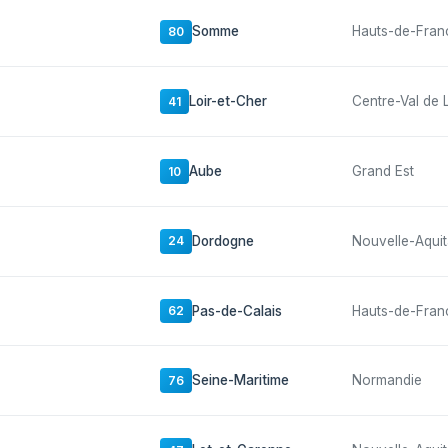
Somme
Hauts-de-Fran
80
Loir-et-Cher
Centre-Val de 
41
Aube
Grand Est
10
Dordogne
Nouvelle-Aquit
24
Pas-de-Calais
Hauts-de-Fran
62
Seine-Maritime
Normandie
76