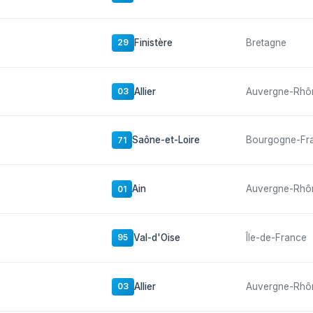
Finistère
Bretagne
29
Allier
Auvergne-Rhô
03
Saône-et-Loire
Bourgogne-Fr
71
Ain
Auvergne-Rhô
01
Val-d'Oise
Île-de-France
95
Allier
Auvergne-Rhô
03