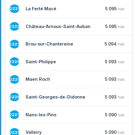
La Ferté Macé
5 095
2221
hab.
Château-Arnoux-Saint-Auban
5 095
2222
hab.
Brou-sur-Chantereine
5 094
2223
hab.
Saint-Philippe
5 093
2224
hab.
Maen Roch
5 093
2225
hab.
Saint-Georges-de-Didonne
5 093
2226
hab.
Nans-les-Pins
5 090
2227
hab.
Valleiry
5 090
2228
hab.