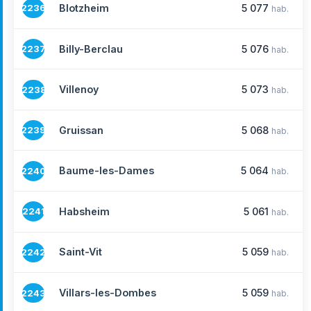
Blotzheim
5 077
2236
hab.
Billy-Berclau
5 076
2237
hab.
Villenoy
5 073
2238
hab.
Gruissan
5 068
2239
hab.
Baume-les-Dames
5 064
2240
hab.
Habsheim
5 061
2241
hab.
Saint-Vit
5 059
2242
hab.
Villars-les-Dombes
5 059
2243
hab.