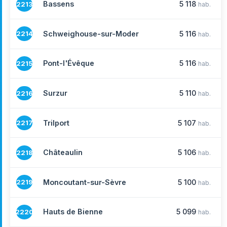
Bassens
5 118
2213
hab.
Schweighouse-sur-Moder
5 116
2214
hab.
Pont-l'Évêque
5 116
2215
hab.
Surzur
5 110
2216
hab.
Trilport
5 107
2217
hab.
Châteaulin
5 106
2218
hab.
Moncoutant-sur-Sèvre
5 100
2219
hab.
Hauts de Bienne
5 099
2220
hab.