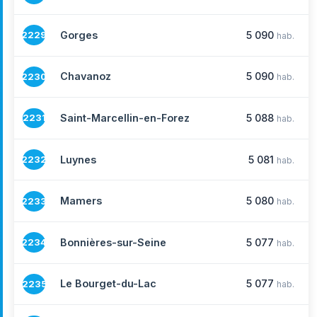
Gorges
5 090
2229
hab.
Chavanoz
5 090
2230
hab.
Saint-Marcellin-en-Forez
5 088
2231
hab.
Luynes
5 081
2232
hab.
Mamers
5 080
2233
hab.
Bonnières-sur-Seine
5 077
2234
hab.
Le Bourget-du-Lac
5 077
2235
hab.