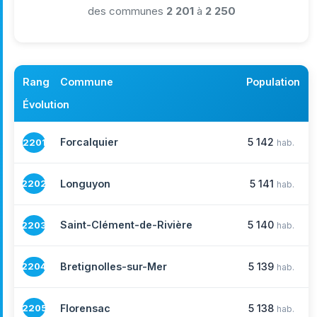
des communes
2 201
à
2 250
Rang
Commune
Population
Évolution
Forcalquier
5 142
2201
hab.
Longuyon
5 141
2202
hab.
Saint-Clément-de-Rivière
5 140
2203
hab.
Bretignolles-sur-Mer
5 139
2204
hab.
Florensac
5 138
2205
hab.