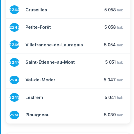
Cruseilles
5 058
2244
hab.
Petite-Forêt
5 058
2245
hab.
Villefranche-de-Lauragais
5 054
2246
hab.
Saint-Étienne-au-Mont
5 051
2247
hab.
Val-de-Moder
5 047
2248
hab.
Lestrem
5 041
2249
hab.
Plouigneau
5 039
2250
hab.