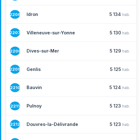
Idron
5 134
2206
hab.
Villeneuve-sur-Yonne
5 130
2207
hab.
Dives-sur-Mer
5 129
2208
hab.
Genlis
5 125
2209
hab.
Bauvin
5 124
2210
hab.
Pulnoy
5 123
2211
hab.
Douvres-la-Délivrande
5 123
2212
hab.