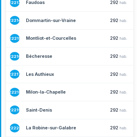
Faudoas
292
22213
hab.
Dommartin-sur-Vraine
292
22214
hab.
Montliot-et-Courcelles
292
22215
hab.
Bécheresse
292
22216
hab.
Les Authieux
292
22217
hab.
Milon-la-Chapelle
292
22218
hab.
Saint-Denis
292
22219
hab.
La Robine-sur-Galabre
292
22220
hab.