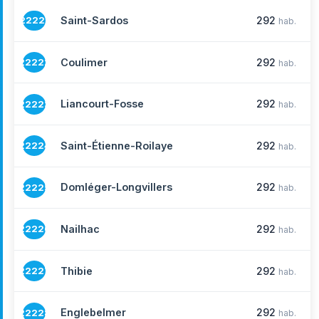
Saint-Sardos
292
22221
hab.
Coulimer
292
22222
hab.
Liancourt-Fosse
292
22223
hab.
Saint-Étienne-Roilaye
292
22224
hab.
Domléger-Longvillers
292
22225
hab.
Nailhac
292
22226
hab.
Thibie
292
22227
hab.
Englebelmer
292
22228
hab.