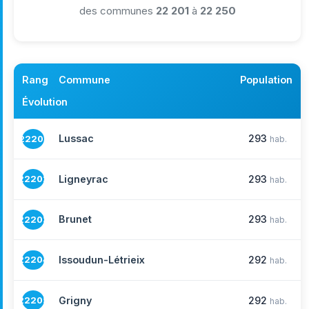
des communes
22 201
à
22 250
Rang
Commune
Population
Évolution
Lussac
293
22201
hab.
Ligneyrac
293
22202
hab.
Brunet
293
22203
hab.
Issoudun-Létrieix
292
22204
hab.
Grigny
292
22205
hab.