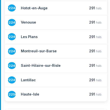
Hotot-en-Auge
291
22244
hab.
Venouse
291
22245
hab.
Les Plans
291
22246
hab.
Montreuil-sur-Barse
291
22247
hab.
Saint-Hilaire-sur-Risle
291
22248
hab.
Lantillac
291
22249
hab.
Haute-Isle
291
22250
hab.