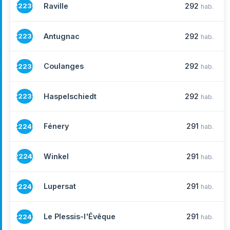
Raville
292
22236
hab.
Antugnac
292
22237
hab.
Coulanges
292
22238
hab.
Haspelschiedt
292
22239
hab.
Fénery
291
22240
hab.
Winkel
291
22241
hab.
Lupersat
291
22242
hab.
Le Plessis-l'Évêque
291
22243
hab.