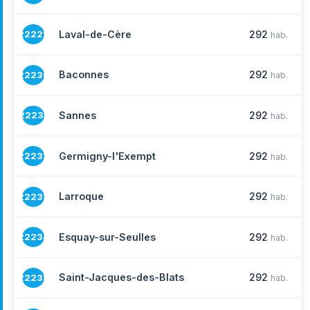
Laval-de-Cère
292
22229
hab.
Baconnes
292
22230
hab.
Sannes
292
22231
hab.
Germigny-l'Exempt
292
22232
hab.
Larroque
292
22233
hab.
Esquay-sur-Seulles
292
22234
hab.
Saint-Jacques-des-Blats
292
22235
hab.