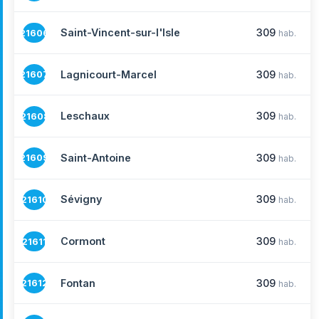
Saint-Vincent-sur-l'Isle
309
21606
hab.
Lagnicourt-Marcel
309
21607
hab.
Leschaux
309
21608
hab.
Saint-Antoine
309
21609
hab.
Sévigny
309
21610
hab.
Cormont
309
21611
hab.
Fontan
309
21612
hab.