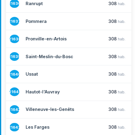
Ranrupt
308
21636
hab.
Pommera
308
21637
hab.
Pronville-en-Artois
308
21638
hab.
Saint-Meslin-du-Bosc
308
21639
hab.
Ussat
308
21640
hab.
Hautot-l'Auvray
308
21641
hab.
Villeneuve-les-Genêts
308
21642
hab.
Les Farges
308
21643
hab.