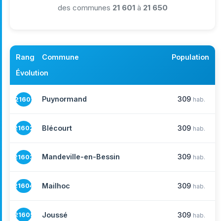
des communes
21 601
à
21 650
Rang
Commune
Population
Évolution
Puynormand
309
21601
hab.
Blécourt
309
21602
hab.
Mandeville-en-Bessin
309
21603
hab.
Mailhoc
309
21604
hab.
Joussé
309
21605
hab.