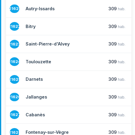
Autry-Issards
309
21621
hab.
Bitry
309
21622
hab.
Saint-Pierre-d'Alvey
309
21623
hab.
Toulouzette
309
21624
hab.
Darnets
309
21625
hab.
Jallanges
309
21626
hab.
Cabanès
309
21627
hab.
Fontenay-sur-Vègre
309
21628
hab.