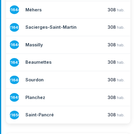
Méhers
308
21644
hab.
Sacierges-Saint-Martin
308
21645
hab.
Massilly
308
21646
hab.
Beaumettes
308
21647
hab.
Sourdon
308
21648
hab.
Planchez
308
21649
hab.
Saint-Pancré
308
21650
hab.