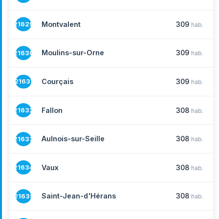
Montvalent
309
21629
hab.
Moulins-sur-Orne
309
21630
hab.
Courçais
309
21631
hab.
Fallon
308
21632
hab.
Aulnois-sur-Seille
308
21633
hab.
Vaux
308
21634
hab.
Saint-Jean-d'Hérans
308
21635
hab.