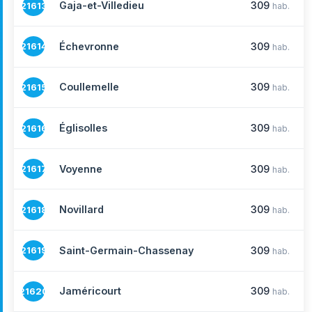
Gaja-et-Villedieu
309
21613
hab.
Échevronne
309
21614
hab.
Coullemelle
309
21615
hab.
Églisolles
309
21616
hab.
Voyenne
309
21617
hab.
Novillard
309
21618
hab.
Saint-Germain-Chassenay
309
21619
hab.
Jaméricourt
309
21620
hab.