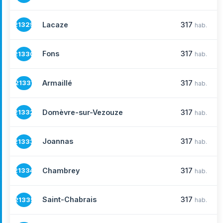
Lacaze
317
21329
hab.
Fons
317
21330
hab.
Armaillé
317
21331
hab.
Domèvre-sur-Vezouze
317
21332
hab.
Joannas
317
21333
hab.
Chambrey
317
21334
hab.
Saint-Chabrais
317
21335
hab.