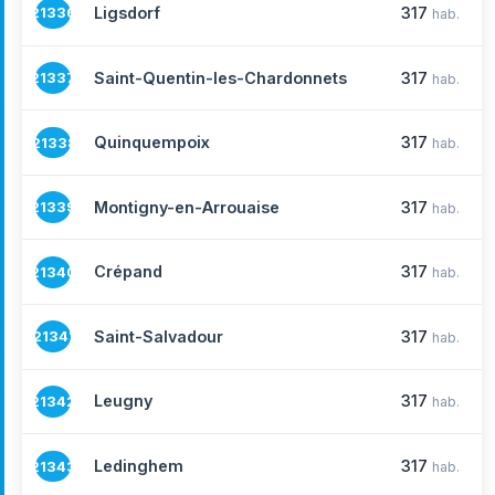
Ligsdorf
317
21336
hab.
Saint-Quentin-les-Chardonnets
317
21337
hab.
Quinquempoix
317
21338
hab.
Montigny-en-Arrouaise
317
21339
hab.
Crépand
317
21340
hab.
Saint-Salvadour
317
21341
hab.
Leugny
317
21342
hab.
Ledinghem
317
21343
hab.