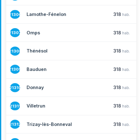
Lamothe-Fénelon
318
21306
hab.
Omps
318
21307
hab.
Thénésol
318
21308
hab.
Bauduen
318
21309
hab.
Donnay
318
21310
hab.
Villetrun
318
21311
hab.
Trizay-lès-Bonneval
318
21312
hab.