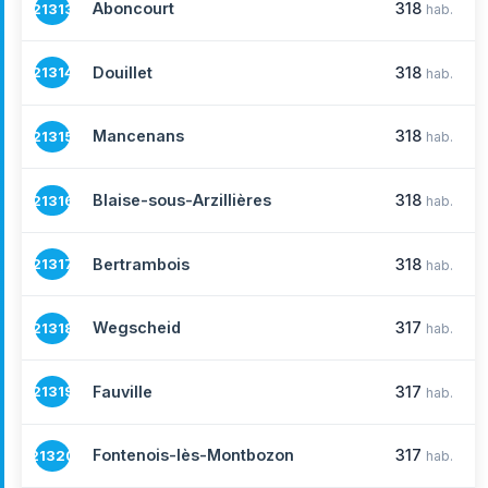
Aboncourt
318
21313
hab.
Douillet
318
21314
hab.
Mancenans
318
21315
hab.
Blaise-sous-Arzillières
318
21316
hab.
Bertrambois
318
21317
hab.
Wegscheid
317
21318
hab.
Fauville
317
21319
hab.
Fontenois-lès-Montbozon
317
21320
hab.