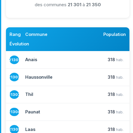
des communes
21 301
à
21 350
Rang
Commune
Population
Évolution
Anais
318
21301
hab.
Haussonville
318
21302
hab.
Thil
318
21303
hab.
Paunat
318
21304
hab.
Laas
318
21305
hab.