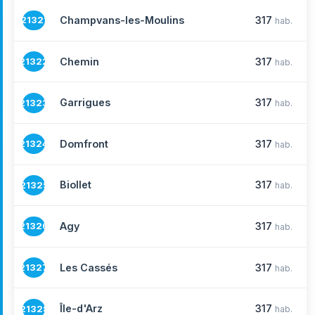
Champvans-les-Moulins
317
21321
hab.
Chemin
317
21322
hab.
Garrigues
317
21323
hab.
Domfront
317
21324
hab.
Biollet
317
21325
hab.
Agy
317
21326
hab.
Les Cassés
317
21327
hab.
Île-d'Arz
317
21328
hab.