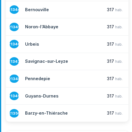
Bernouville
317
21344
hab.
Noron-l'Abbaye
317
21345
hab.
Urbeis
317
21346
hab.
Savignac-sur-Leyze
317
21347
hab.
Pennedepie
317
21348
hab.
Guyans-Durnes
317
21349
hab.
Barzy-en-Thiérache
317
21350
hab.