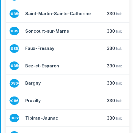
Saint-Martin-Sainte-Catherine
330
20856
hab.
Soncourt-sur-Marne
330
20857
hab.
Faux-Fresnay
330
20858
hab.
Bez-et-Esparon
330
20859
hab.
Bargny
330
20860
hab.
Pruzilly
330
20861
hab.
Tibiran-Jaunac
330
20862
hab.