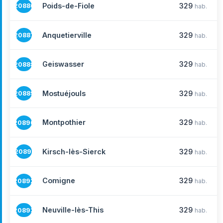
Poids-de-Fiole
329
20886
hab.
Anquetierville
329
20887
hab.
Geiswasser
329
20888
hab.
Mostuéjouls
329
20889
hab.
Montpothier
329
20890
hab.
Kirsch-lès-Sierck
329
20891
hab.
Comigne
329
20892
hab.
Neuville-lès-This
329
20893
hab.