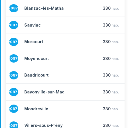
Blanzac-lès-Matha
330
20871
hab.
Sauviac
330
20872
hab.
Morcourt
330
20873
hab.
Moyencourt
330
20874
hab.
Baudricourt
330
20875
hab.
Bayonville-sur-Mad
330
20876
hab.
Mondreville
330
20877
hab.
Villers-sous-Prény
330
20878
hab.