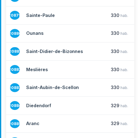
Sainte-Paule
330
20879
hab.
Ounans
330
20880
hab.
Saint-Didier-de-Bizonnes
330
20881
hab.
Meslières
330
20882
hab.
Saint-Aubin-de-Scellon
330
20883
hab.
Diedendorf
329
20884
hab.
Aranc
329
20885
hab.