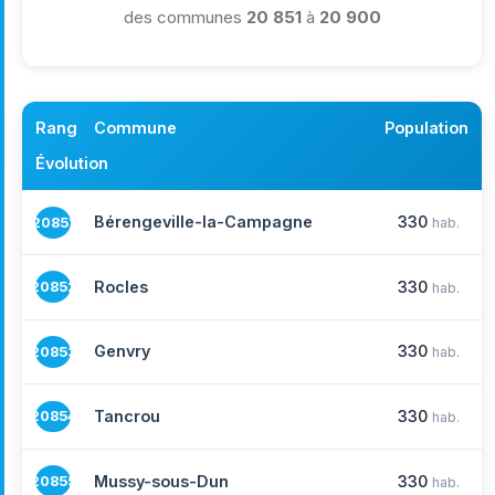
des communes
20 851
à
20 900
Rang
Commune
Population
Évolution
Bérengeville-la-Campagne
330
20851
hab.
Rocles
330
20852
hab.
Genvry
330
20853
hab.
Tancrou
330
20854
hab.
Mussy-sous-Dun
330
20855
hab.