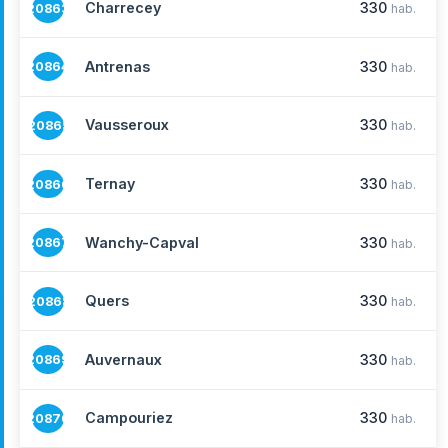
Charrecey
330
20863
hab.
Antrenas
330
20864
hab.
Vausseroux
330
20865
hab.
Ternay
330
20866
hab.
Wanchy-Capval
330
20867
hab.
Quers
330
20868
hab.
Auvernaux
330
20869
hab.
Campouriez
330
20870
hab.