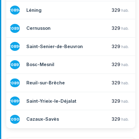
Léning
329
20894
hab.
Cernusson
329
20895
hab.
Saint-Senier-de-Beuvron
329
20896
hab.
Bosc-Mesnil
329
20897
hab.
Reuil-sur-Brêche
329
20898
hab.
Saint-Yrieix-le-Déjalat
329
20899
hab.
Cazaux-Savès
329
20900
hab.