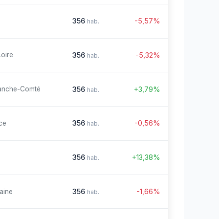
356
-5,57%
hab.
356
-5,32%
Loire
hab.
356
+3,79%
anche-Comté
hab.
356
-0,56%
ce
hab.
356
+13,38%
hab.
356
-1,66%
aine
hab.