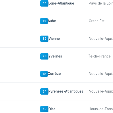
Loire-Atlantique
Pays de la Loi
44
Aube
Grand Est
10
Vienne
Nouvelle-Aquit
86
Yvelines
Île-de-France
78
Corrèze
Nouvelle-Aquit
19
Pyrénées-Atlantiques
Nouvelle-Aquit
64
Oise
Hauts-de-Fran
60