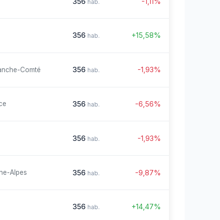
356
-1,11%
hab.
356
+15,58%
hab.
356
-1,93%
anche-Comté
hab.
356
-6,56%
ce
hab.
356
-1,93%
hab.
356
-9,87%
ne-Alpes
hab.
356
+14,47%
hab.