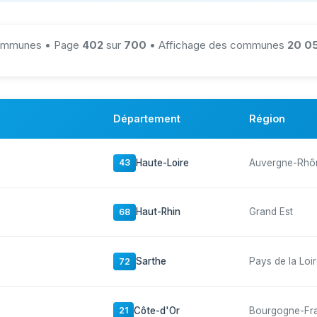
mmunes • Page
402
sur
700
• Affichage des communes
20 05
Département
Région
Haute-Loire
Auvergne-Rhô
43
Haut-Rhin
Grand Est
68
Sarthe
Pays de la Loi
72
Côte-d'Or
Bourgogne-Fr
21