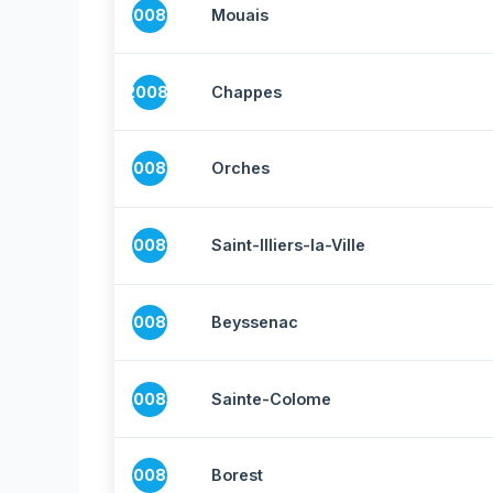
20080
Mouais
20081
Chappes
20082
Orches
20083
Saint-Illiers-la-Ville
20084
Beyssenac
20085
Sainte-Colome
20086
Borest