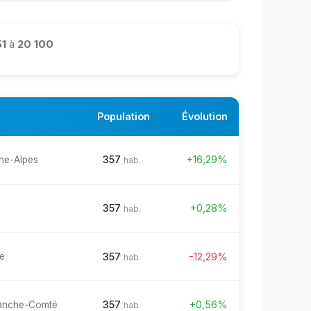
1
à
20 100
Population
Évolution
357
+16,29%
ne-Alpes
hab.
357
+0,28%
hab.
357
-12,29%
re
hab.
357
+0,56%
anche-Comté
hab.