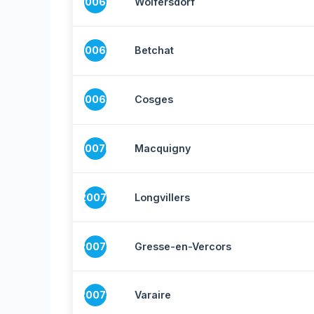
20067
Wolfersdorf
20068
Betchat
20069
Cosges
20070
Macquigny
20071
Longvillers
20072
Gresse-en-Vercors
20073
Varaire