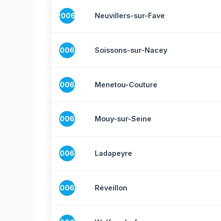
20061
Neuvillers-sur-Fave
20062
Soissons-sur-Nacey
20063
Menetou-Couture
20064
Mouy-sur-Seine
20065
Ladapeyre
20066
Réveillon