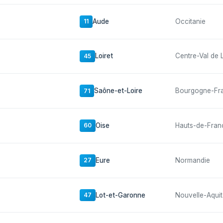
Aude
Occitanie
11
Loiret
Centre-Val de 
45
Saône-et-Loire
Bourgogne-Fr
71
Oise
Hauts-de-Fran
60
Eure
Normandie
27
Lot-et-Garonne
Nouvelle-Aquit
47