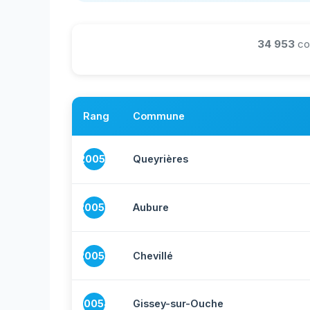
34 953
co
Rang
Commune
20051
Queyrières
20052
Aubure
20053
Chevillé
20054
Gissey-sur-Ouche