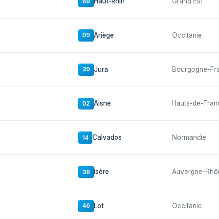
Haut-Rhin
Grand Est
68
Ariège
Occitanie
09
Jura
Bourgogne-Fr
39
Aisne
Hauts-de-Fran
02
Calvados
Normandie
14
Isère
Auvergne-Rhô
38
Lot
Occitanie
46