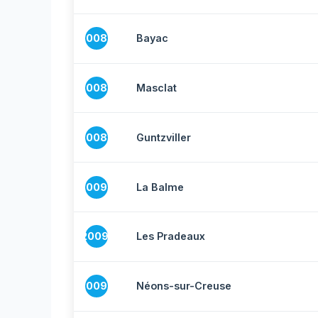
20087
Bayac
20088
Masclat
20089
Guntzviller
20090
La Balme
20091
Les Pradeaux
20092
Néons-sur-Creuse