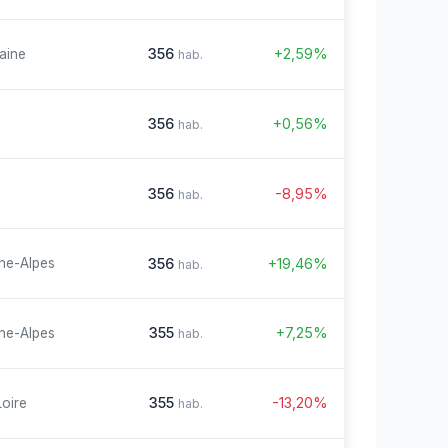
356
+2,59%
aine
hab.
356
+0,56%
hab.
356
-8,95%
hab.
356
+19,46%
ne-Alpes
hab.
355
+7,25%
ne-Alpes
hab.
355
-13,20%
Loire
hab.