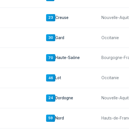
Creuse
Nouvelle-Aquit
23
Gard
Occitanie
30
Haute-Saône
Bourgogne-Fr
70
Lot
Occitanie
46
Dordogne
Nouvelle-Aquit
24
Nord
Hauts-de-Fran
59