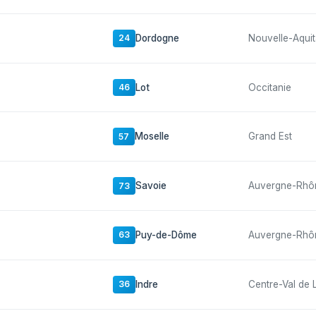
Dordogne
Nouvelle-Aquit
24
Lot
Occitanie
46
Moselle
Grand Est
57
Savoie
Auvergne-Rhô
73
Puy-de-Dôme
Auvergne-Rhô
63
Indre
Centre-Val de 
36