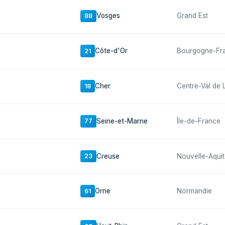
Vosges
Grand Est
88
Côte-d'Or
Bourgogne-Fr
21
Cher
Centre-Val de 
18
Seine-et-Marne
Île-de-France
77
Creuse
Nouvelle-Aquit
23
Orne
Normandie
61