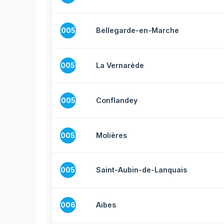
20055
Bellegarde-en-Marche
20056
La Vernarède
20057
Conflandey
20058
Molières
20059
Saint-Aubin-de-Lanquais
20060
Aibes