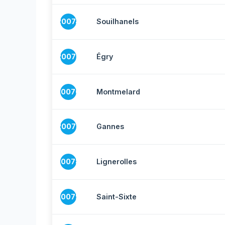
20074
Souilhanels
20075
Égry
20076
Montmelard
20077
Gannes
20078
Lignerolles
20079
Saint-Sixte