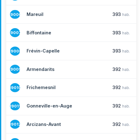
Mareuil
393
19006
hab.
Biffontaine
393
19007
hab.
Frévin-Capelle
393
19008
hab.
Armendarits
392
19009
hab.
Frichemesnil
392
19010
hab.
Gonneville-en-Auge
392
19011
hab.
Arcizans-Avant
392
19012
hab.