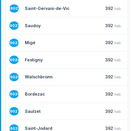
Saint-Gervais-de-Vic
392
19021
hab.
Saudoy
392
19022
hab.
Migé
392
19023
hab.
Festigny
392
19024
hab.
Walschbronn
392
19025
hab.
Bordezac
392
19026
hab.
Saulzet
392
19027
hab.
Saint-Jodard
392
19028
hab.