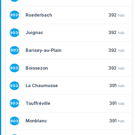
Ruederbach
392
19029
hab.
Juignac
392
19030
hab.
Barisey-au-Plain
392
19031
hab.
Boissezon
392
19032
hab.
La Chaumusse
391
19033
hab.
Touffréville
391
19034
hab.
Monblanc
391
19035
hab.