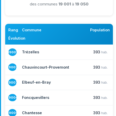
des communes
19 001
à
19 050
Rang
Commune
Population
Évolution
Trézelles
393
19001
hab.
Chauvincourt-Provemont
393
19002
hab.
Elbeuf-en-Bray
393
19003
hab.
Foncquevillers
393
19004
hab.
Chantesse
393
19005
hab.