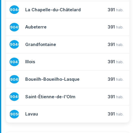
La Chapelle-du-Châtelard
391
19044
hab.
Aubeterre
391
19045
hab.
Grandfontaine
391
19046
hab.
Illois
391
19047
hab.
Boueilh-Boueilho-Lasque
391
19048
hab.
Saint-Étienne-de-l'Olm
391
19049
hab.
Lavau
391
19050
hab.