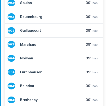
Soulan
391
19036
hab.
Reutenbourg
391
19037
hab.
Guillaucourt
391
19038
hab.
Marchais
391
19039
hab.
Noilhan
391
19040
hab.
Furchhausen
391
19041
hab.
Baladou
391
19042
hab.
Brethenay
391
19043
hab.