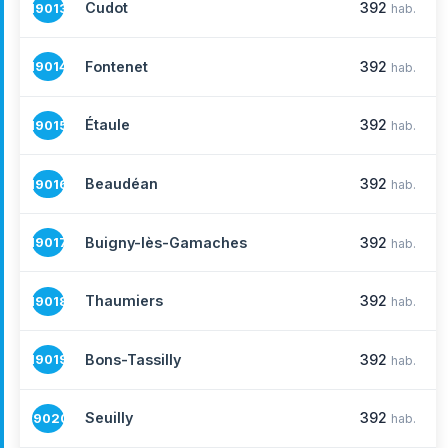
Cudot
392
19013
hab.
Fontenet
392
19014
hab.
Étaule
392
19015
hab.
Beaudéan
392
19016
hab.
Buigny-lès-Gamaches
392
19017
hab.
Thaumiers
392
19018
hab.
Bons-Tassilly
392
19019
hab.
Seuilly
392
19020
hab.