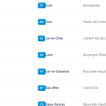
Eure
Normandie
27
Oise
Hauts-de-Fran
60
Loir-et-Cher
Centre-Val de 
41
Loire
Auvergne-Rhô
42
Lot-et-Garonne
Nouvelle-Aquit
47
Bas-Rhin
Grand Est
67
Deux-Sèvres
Nouvelle-Aquit
79