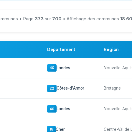
mmunes • Page
373
sur
700
• Affichage des communes
18 60
Département
Région
Landes
Nouvelle-Aquit
40
Côtes-d'Armor
Bretagne
22
Landes
Nouvelle-Aquit
40
Cher
Centre-Val de 
18