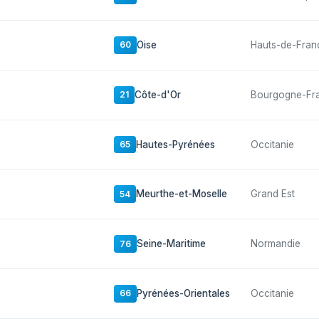
Oise
Hauts-de-Fran
60
Côte-d'Or
Bourgogne-Fr
21
Hautes-Pyrénées
Occitanie
65
Meurthe-et-Moselle
Grand Est
54
Seine-Maritime
Normandie
76
Pyrénées-Orientales
Occitanie
66