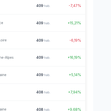
409
-7,47%
hab.
409
+15,21%
ce
hab.
409
-6,19%
Loire
hab.
409
+16,19%
ne-Alpes
hab.
409
+5,14%
aine
hab.
408
+7,94%
hab.
408
+9,68%
aine
hab.