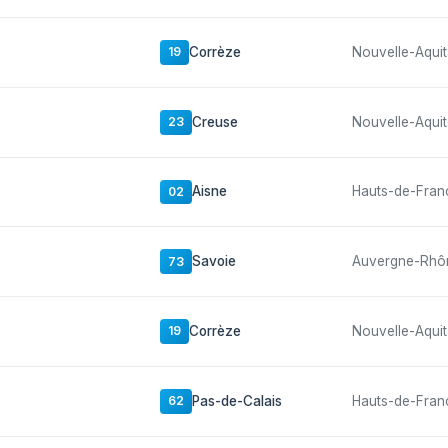
Corrèze
Nouvelle-Aquit
19
Creuse
Nouvelle-Aquit
23
Aisne
Hauts-de-Fran
02
Savoie
Auvergne-Rhô
73
Corrèze
Nouvelle-Aquit
19
Pas-de-Calais
Hauts-de-Fran
62