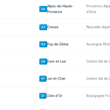
Alpes-de-Haute-
Provence-Alp
04
Provence
d'Azur
Creuse
Nouvelle-Aquit
23
Puy-de-Dôme
Auvergne-Rhô
63
Eure-et-Loir
Centre-Val de 
28
Loir-et-Cher
Centre-Val de 
41
Côte-d'Or
Bourgogne-Fr
21