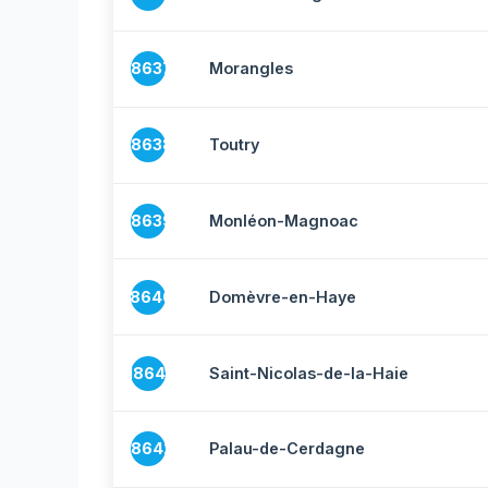
18637
Morangles
18638
Toutry
18639
Monléon-Magnoac
18640
Domèvre-en-Haye
18641
Saint-Nicolas-de-la-Haie
18642
Palau-de-Cerdagne