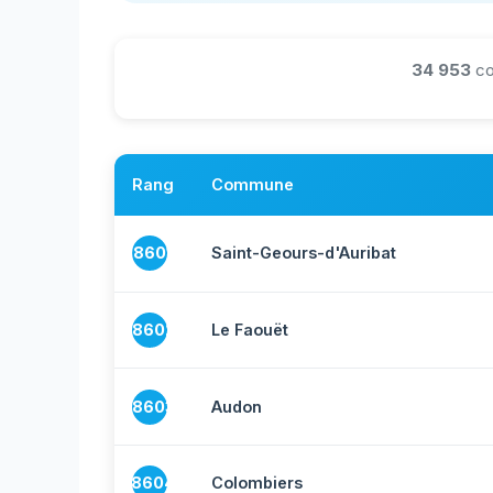
34 953
co
Rang
Commune
18601
Saint-Geours-d'Auribat
18602
Le Faouët
18603
Audon
18604
Colombiers