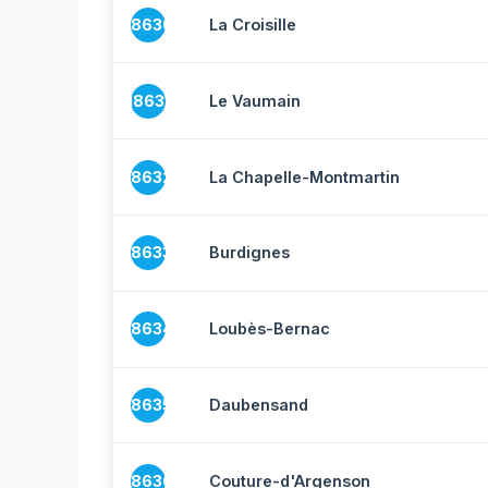
18630
La Croisille
18631
Le Vaumain
18632
La Chapelle-Montmartin
18633
Burdignes
18634
Loubès-Bernac
18635
Daubensand
18636
Couture-d'Argenson