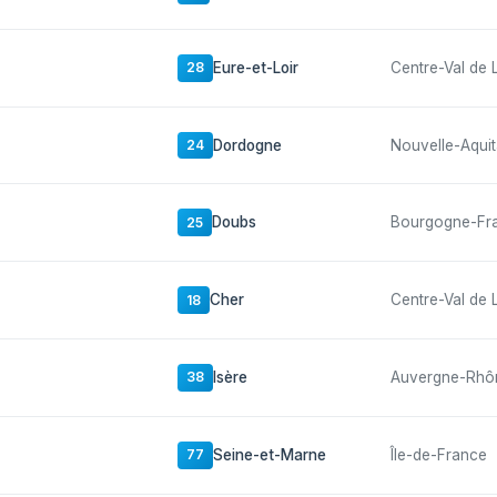
Eure-et-Loir
Centre-Val de 
28
Dordogne
Nouvelle-Aquit
24
Doubs
Bourgogne-Fr
25
Cher
Centre-Val de 
18
Isère
Auvergne-Rhô
38
Seine-et-Marne
Île-de-France
77