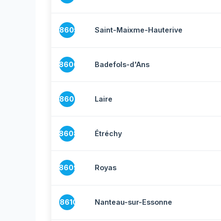
18605
Saint-Maixme-Hauterive
18606
Badefols-d'Ans
18607
Laire
18608
Étréchy
18609
Royas
18610
Nanteau-sur-Essonne