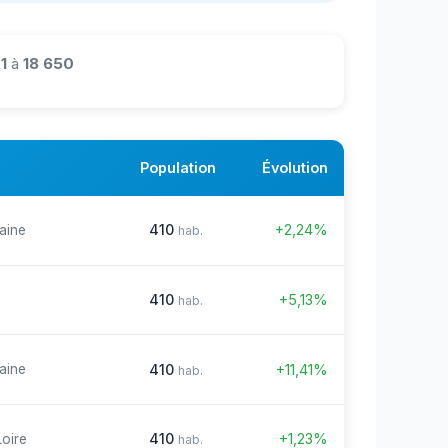
1
à
18 650
Population
Évolution
410
+2,24%
aine
hab.
410
+5,13%
hab.
410
+11,41%
aine
hab.
410
+1,23%
Loire
hab.