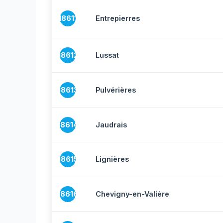
18611
Entrepierres
18612
Lussat
18613
Pulvérières
18614
Jaudrais
18615
Lignières
18616
Chevigny-en-Valière