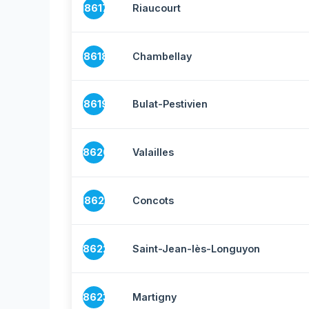
18617
Riaucourt
18618
Chambellay
18619
Bulat-Pestivien
18620
Valailles
18621
Concots
18622
Saint-Jean-lès-Longuyon
18623
Martigny