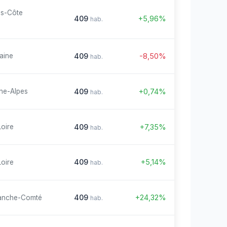
es-Côte
409
+5,96%
hab.
409
-8,50%
aine
hab.
409
+0,74%
ne-Alpes
hab.
409
+7,35%
Loire
hab.
409
+5,14%
Loire
hab.
409
+24,32%
anche-Comté
hab.