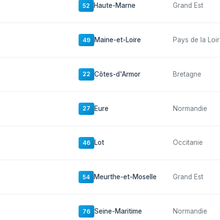
Haute-Marne
Grand Est
52
Maine-et-Loire
Pays de la Loi
49
Côtes-d'Armor
Bretagne
22
Eure
Normandie
27
Lot
Occitanie
46
Meurthe-et-Moselle
Grand Est
54
Seine-Maritime
Normandie
76