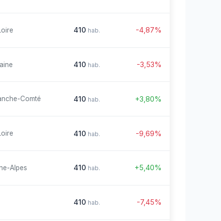
410
-4,87%
Loire
hab.
410
-3,53%
aine
hab.
410
+3,80%
anche-Comté
hab.
410
-9,69%
Loire
hab.
410
+5,40%
ne-Alpes
hab.
410
-7,45%
hab.