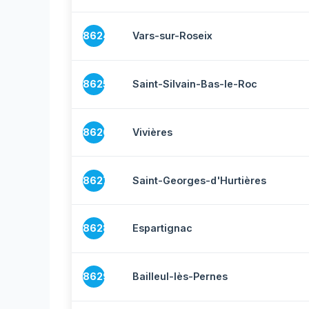
18624
Vars-sur-Roseix
18625
Saint-Silvain-Bas-le-Roc
18626
Vivières
18627
Saint-Georges-d'Hurtières
18628
Espartignac
18629
Bailleul-lès-Pernes