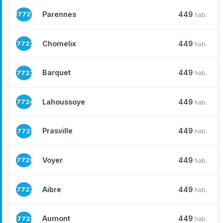
Parennes
449
17721
hab.
Chomelix
449
17722
hab.
Barquet
449
17723
hab.
Lahoussoye
449
17724
hab.
Prasville
449
17725
hab.
Voyer
449
17726
hab.
Aibre
449
17727
hab.
Aumont
449
17728
hab.