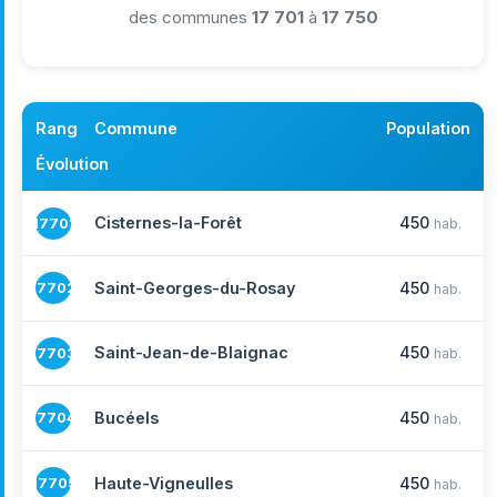
des communes
17 701
à
17 750
Rang
Commune
Population
Évolution
Cisternes-la-Forêt
450
17701
hab.
Saint-Georges-du-Rosay
450
17702
hab.
Saint-Jean-de-Blaignac
450
17703
hab.
Bucéels
450
17704
hab.
Haute-Vigneulles
450
17705
hab.