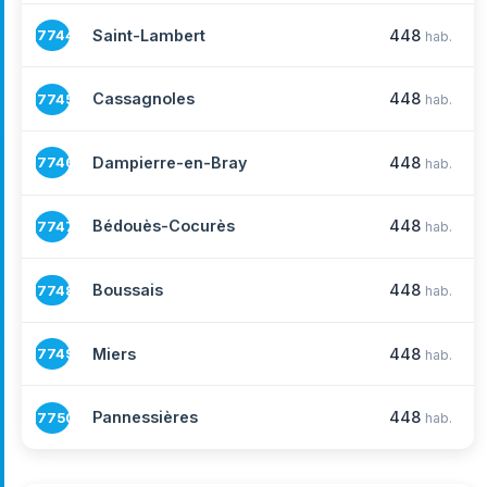
Saint-Lambert
448
17744
hab.
Cassagnoles
448
17745
hab.
Dampierre-en-Bray
448
17746
hab.
Bédouès-Cocurès
448
17747
hab.
Boussais
448
17748
hab.
Miers
448
17749
hab.
Pannessières
448
17750
hab.