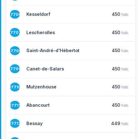
Kesseldorf
450
17706
hab.
Lescherolles
450
17707
hab.
Saint-André-d'Hébertot
450
17708
hab.
Canet-de-Salars
450
17709
hab.
Mutzenhouse
450
17710
hab.
Abancourt
450
17711
hab.
Bessay
449
17712
hab.