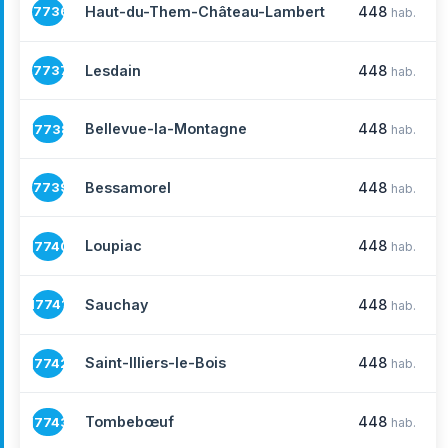
Haut-du-Them-Château-Lambert
448
17736
hab.
Lesdain
448
17737
hab.
Bellevue-la-Montagne
448
17738
hab.
Bessamorel
448
17739
hab.
Loupiac
448
17740
hab.
Sauchay
448
17741
hab.
Saint-Illiers-le-Bois
448
17742
hab.
Tombebœuf
448
17743
hab.