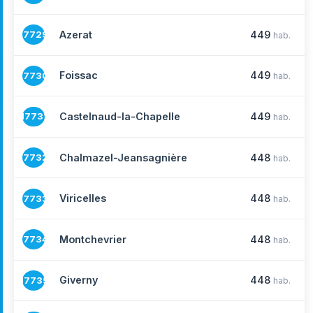
Azerat
449
17729
hab.
Foissac
449
17730
hab.
Castelnaud-la-Chapelle
449
17731
hab.
Chalmazel-Jeansagnière
448
17732
hab.
Viricelles
448
17733
hab.
Montchevrier
448
17734
hab.
Giverny
448
17735
hab.