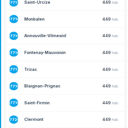
Saint-Urcize
449
17713
hab.
Monbalen
449
17714
hab.
Annouville-Vilmesnil
449
17715
hab.
Fontenay-Mauvoisin
449
17716
hab.
Trizac
449
17717
hab.
Blaignan-Prignac
449
17718
hab.
Saint-Firmin
449
17719
hab.
Clermont
449
17720
hab.