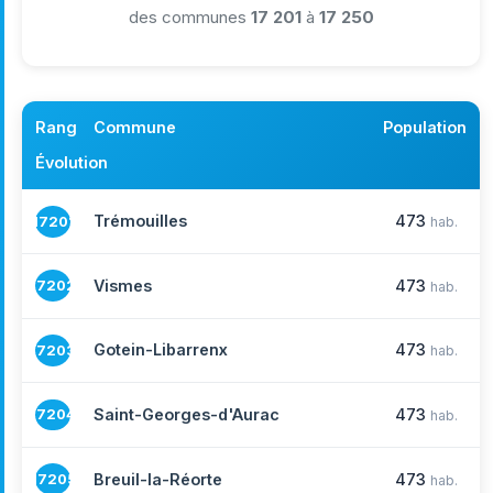
des communes
17 201
à
17 250
Rang
Commune
Population
Évolution
Trémouilles
473
17201
hab.
Vismes
473
17202
hab.
Gotein-Libarrenx
473
17203
hab.
Saint-Georges-d'Aurac
473
17204
hab.
Breuil-la-Réorte
473
17205
hab.