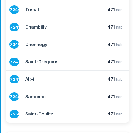
Trenal
471
17244
hab.
Chambilly
471
17245
hab.
Chennegy
471
17246
hab.
Saint-Grégoire
471
17247
hab.
Albé
471
17248
hab.
Samonac
471
17249
hab.
Saint-Coulitz
471
17250
hab.