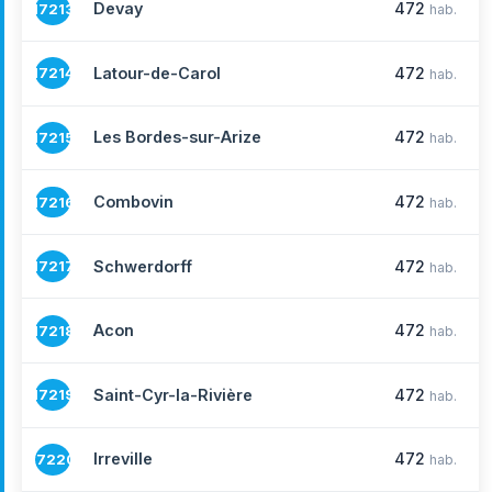
Devay
472
17213
hab.
Latour-de-Carol
472
17214
hab.
Les Bordes-sur-Arize
472
17215
hab.
Combovin
472
17216
hab.
Schwerdorff
472
17217
hab.
Acon
472
17218
hab.
Saint-Cyr-la-Rivière
472
17219
hab.
Irreville
472
17220
hab.