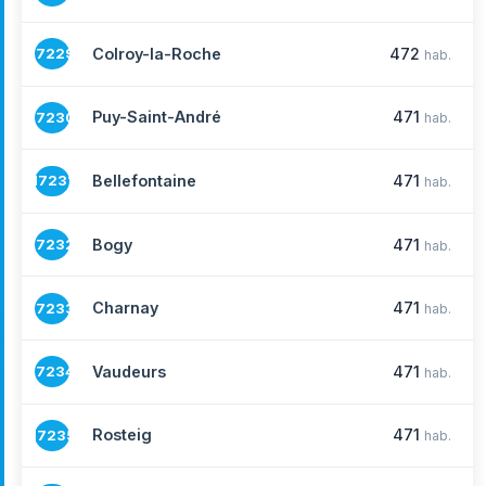
Colroy-la-Roche
472
17229
hab.
Puy-Saint-André
471
17230
hab.
Bellefontaine
471
17231
hab.
Bogy
471
17232
hab.
Charnay
471
17233
hab.
Vaudeurs
471
17234
hab.
Rosteig
471
17235
hab.