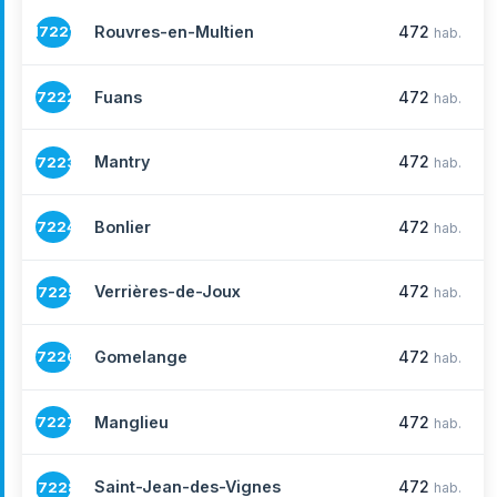
Rouvres-en-Multien
472
17221
hab.
Fuans
472
17222
hab.
Mantry
472
17223
hab.
Bonlier
472
17224
hab.
Verrières-de-Joux
472
17225
hab.
Gomelange
472
17226
hab.
Manglieu
472
17227
hab.
Saint-Jean-des-Vignes
472
17228
hab.