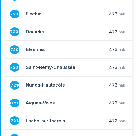
Fléchin
473
17206
hab.
Douadic
473
17207
hab.
Blesmes
473
17208
hab.
Saint-Remy-Chaussée
473
17209
hab.
Nuncq-Hautecôte
473
17210
hab.
Aigues-Vives
472
17211
hab.
Loché-sur-Indrois
472
17212
hab.