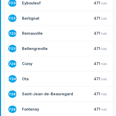
Eybouleuf
471
17236
hab.
Bertignat
471
17237
hab.
Remauville
471
17238
hab.
Bellengreville
471
17239
hab.
Cuisy
471
17240
hab.
Ota
471
17241
hab.
Saint-Jean-de-Beauregard
471
17242
hab.
Fontenay
471
17243
hab.