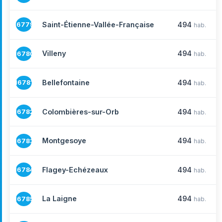
Saint-Étienne-Vallée-Française
494
16779
hab.
Villeny
494
16780
hab.
Bellefontaine
494
16781
hab.
Colombières-sur-Orb
494
16782
hab.
Montgesoye
494
16783
hab.
Flagey-Echézeaux
494
16784
hab.
La Laigne
494
16785
hab.