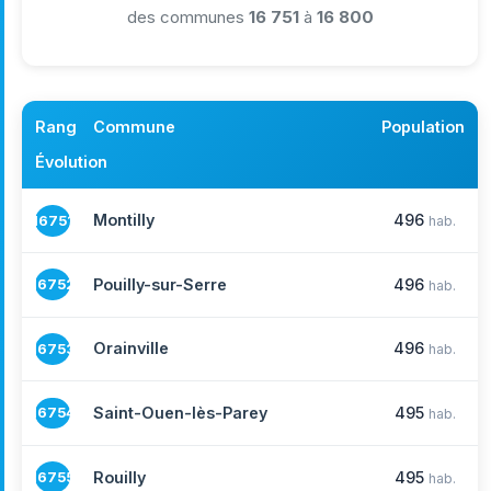
des communes
16 751
à
16 800
Rang
Commune
Population
Évolution
Montilly
496
16751
hab.
Pouilly-sur-Serre
496
16752
hab.
Orainville
496
16753
hab.
Saint-Ouen-lès-Parey
495
16754
hab.
Rouilly
495
16755
hab.