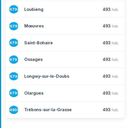
Loubieng
493
16794
hab.
Mœuvres
493
16795
hab.
Saint-Bohaire
493
16796
hab.
Ossages
493
16797
hab.
Longwy-sur-le-Doubs
493
16798
hab.
Olargues
493
16799
hab.
Trébons-sur-la-Grasse
493
16800
hab.