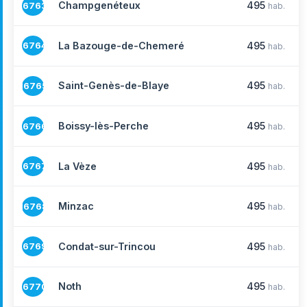
Champgenéteux
495
16763
hab.
La Bazouge-de-Chemeré
495
16764
hab.
Saint-Genès-de-Blaye
495
16765
hab.
Boissy-lès-Perche
495
16766
hab.
La Vèze
495
16767
hab.
Minzac
495
16768
hab.
Condat-sur-Trincou
495
16769
hab.
Noth
495
16770
hab.