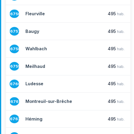
Fleurville
495
16756
hab.
Baugy
495
16757
hab.
Wahlbach
495
16758
hab.
Meilhaud
495
16759
hab.
Ludesse
495
16760
hab.
Montreuil-sur-Brêche
495
16761
hab.
Héming
495
16762
hab.