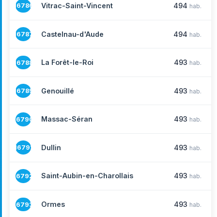
Vitrac-Saint-Vincent
494
16786
hab.
Castelnau-d'Aude
494
16787
hab.
La Forêt-le-Roi
493
16788
hab.
Genouillé
493
16789
hab.
Massac-Séran
493
16790
hab.
Dullin
493
16791
hab.
Saint-Aubin-en-Charollais
493
16792
hab.
Ormes
493
16793
hab.