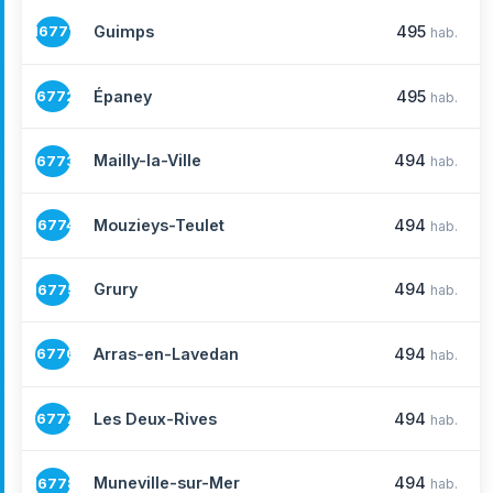
Guimps
495
16771
hab.
Épaney
495
16772
hab.
Mailly-la-Ville
494
16773
hab.
Mouzieys-Teulet
494
16774
hab.
Grury
494
16775
hab.
Arras-en-Lavedan
494
16776
hab.
Les Deux-Rives
494
16777
hab.
Muneville-sur-Mer
494
16778
hab.