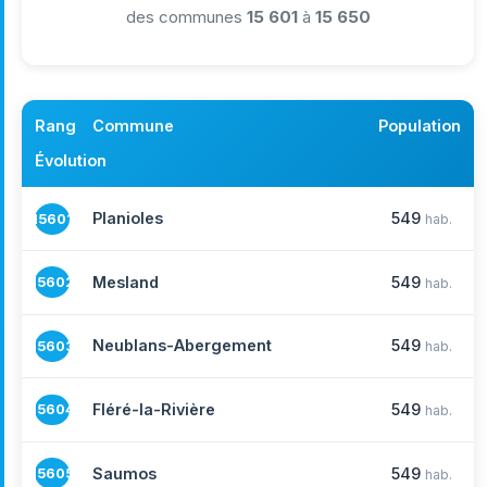
des communes
15 601
à
15 650
Rang
Commune
Population
Évolution
Planioles
549
15601
hab.
Mesland
549
15602
hab.
Neublans-Abergement
549
15603
hab.
Fléré-la-Rivière
549
15604
hab.
Saumos
549
15605
hab.