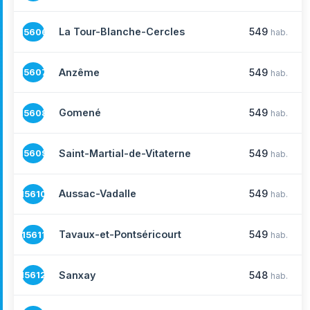
La Tour-Blanche-Cercles
549
15606
hab.
Anzême
549
15607
hab.
Gomené
549
15608
hab.
Saint-Martial-de-Vitaterne
549
15609
hab.
Aussac-Vadalle
549
15610
hab.
Tavaux-et-Pontséricourt
549
15611
hab.
Sanxay
548
15612
hab.