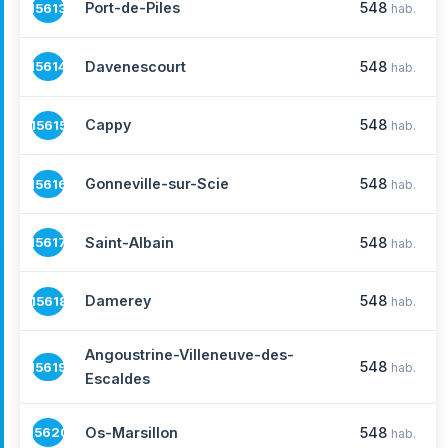
Port-de-Piles
548
15613
hab.
Davenescourt
548
15614
hab.
Cappy
548
15615
hab.
Gonneville-sur-Scie
548
15616
hab.
Saint-Albain
548
15617
hab.
Damerey
548
15618
hab.
Angoustrine-Villeneuve-des-
548
15619
hab.
Escaldes
Os-Marsillon
548
15620
hab.