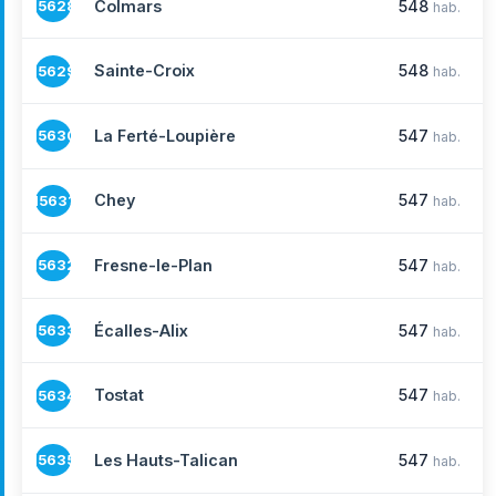
Colmars
548
15628
hab.
Sainte-Croix
548
15629
hab.
La Ferté-Loupière
547
15630
hab.
Chey
547
15631
hab.
Fresne-le-Plan
547
15632
hab.
Écalles-Alix
547
15633
hab.
Tostat
547
15634
hab.
Les Hauts-Talican
547
15635
hab.