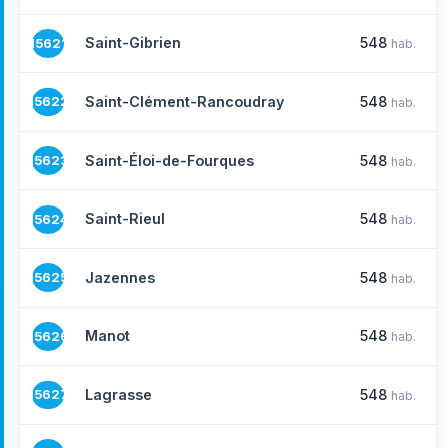
Saint-Gibrien
548
15621
hab.
Saint-Clément-Rancoudray
548
15622
hab.
Saint-Éloi-de-Fourques
548
15623
hab.
Saint-Rieul
548
15624
hab.
Jazennes
548
15625
hab.
Manot
548
15626
hab.
Lagrasse
548
15627
hab.