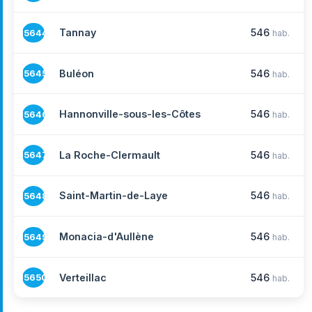
Tannay
546
15644
hab.
Buléon
546
15645
hab.
Hannonville-sous-les-Côtes
546
15646
hab.
La Roche-Clermault
546
15647
hab.
Saint-Martin-de-Laye
546
15648
hab.
Monacia-d'Aullène
546
15649
hab.
Verteillac
546
15650
hab.