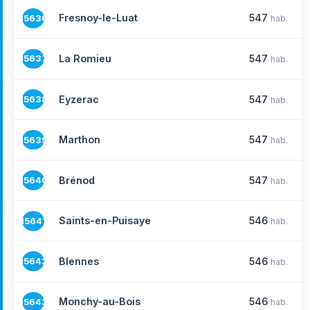
Fresnoy-le-Luat
547
15636
hab.
La Romieu
547
15637
hab.
Eyzerac
547
15638
hab.
Marthon
547
15639
hab.
Brénod
547
15640
hab.
Saints-en-Puisaye
546
15641
hab.
Blennes
546
15642
hab.
Monchy-au-Bois
546
15643
hab.