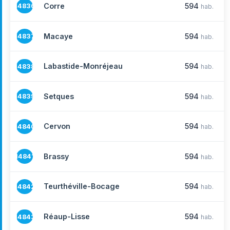
Corre
594
14836
hab.
Macaye
594
14837
hab.
Labastide-Monréjeau
594
14838
hab.
Setques
594
14839
hab.
Cervon
594
14840
hab.
Brassy
594
14841
hab.
Teurthéville-Bocage
594
14842
hab.
Réaup-Lisse
594
14843
hab.