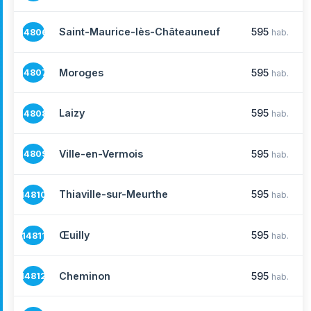
Saint-Maurice-lès-Châteauneuf
595
14806
hab.
Moroges
595
14807
hab.
Laizy
595
14808
hab.
Ville-en-Vermois
595
14809
hab.
Thiaville-sur-Meurthe
595
14810
hab.
Œuilly
595
14811
hab.
Cheminon
595
14812
hab.