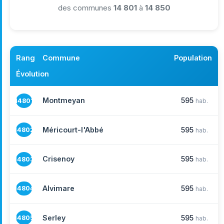
des communes
14 801
à
14 850
Rang
Commune
Population
Évolution
Montmeyan
595
14801
hab.
Méricourt-l'Abbé
595
14802
hab.
Crisenoy
595
14803
hab.
Alvimare
595
14804
hab.
Serley
595
14805
hab.