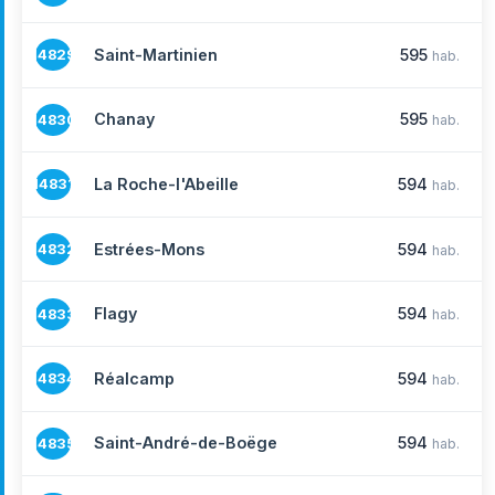
Saint-Martinien
595
14829
hab.
Chanay
595
14830
hab.
La Roche-l'Abeille
594
14831
hab.
Estrées-Mons
594
14832
hab.
Flagy
594
14833
hab.
Réalcamp
594
14834
hab.
Saint-André-de-Boëge
594
14835
hab.