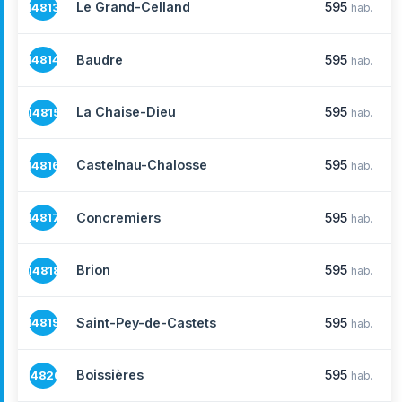
Le Grand-Celland
595
14813
hab.
Baudre
595
14814
hab.
La Chaise-Dieu
595
14815
hab.
Castelnau-Chalosse
595
14816
hab.
Concremiers
595
14817
hab.
Brion
595
14818
hab.
Saint-Pey-de-Castets
595
14819
hab.
Boissières
595
14820
hab.