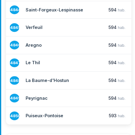
Saint-Forgeux-Lespinasse
594
14844
hab.
Verfeuil
594
14845
hab.
Aregno
594
14846
hab.
Le Thil
594
14847
hab.
La Baume-d'Hostun
594
14848
hab.
Peyrignac
594
14849
hab.
Puiseux-Pontoise
593
14850
hab.