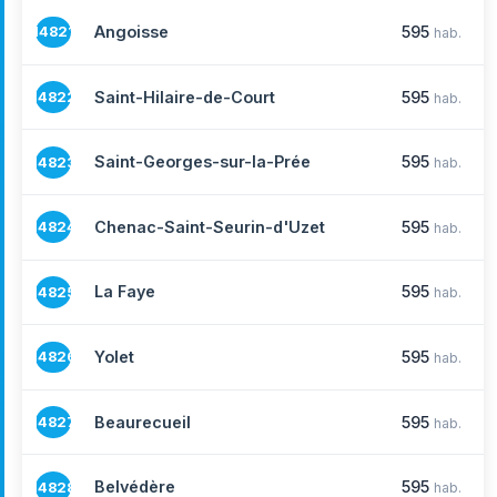
Angoisse
595
14821
hab.
Saint-Hilaire-de-Court
595
14822
hab.
Saint-Georges-sur-la-Prée
595
14823
hab.
Chenac-Saint-Seurin-d'Uzet
595
14824
hab.
La Faye
595
14825
hab.
Yolet
595
14826
hab.
Beaurecueil
595
14827
hab.
Belvédère
595
14828
hab.