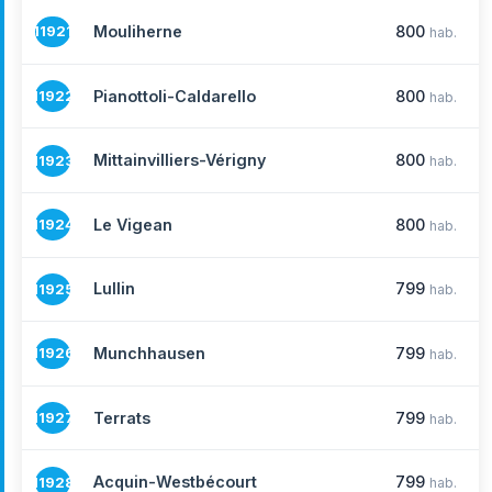
Mouliherne
800
11921
hab.
Pianottoli-Caldarello
800
11922
hab.
Mittainvilliers-Vérigny
800
11923
hab.
Le Vigean
800
11924
hab.
Lullin
799
11925
hab.
Munchhausen
799
11926
hab.
Terrats
799
11927
hab.
Acquin-Westbécourt
799
11928
hab.