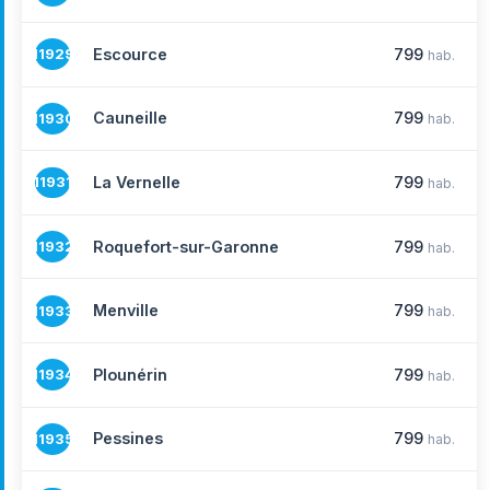
Escource
799
11929
hab.
Cauneille
799
11930
hab.
La Vernelle
799
11931
hab.
Roquefort-sur-Garonne
799
11932
hab.
Menville
799
11933
hab.
Plounérin
799
11934
hab.
Pessines
799
11935
hab.