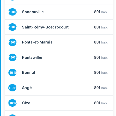
Sandouville
801
11906
hab.
Saint-Rémy-Boscrocourt
801
11907
hab.
Ponts-et-Marais
801
11908
hab.
Rantzwiller
801
11909
hab.
Bonnut
801
11910
hab.
Angé
801
11911
hab.
Cize
801
11912
hab.