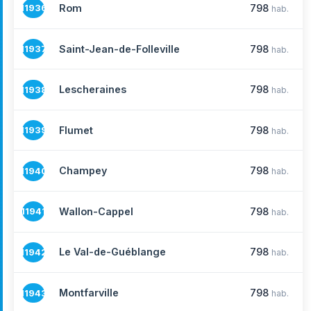
Rom
798
11936
hab.
Saint-Jean-de-Folleville
798
11937
hab.
Lescheraines
798
11938
hab.
Flumet
798
11939
hab.
Champey
798
11940
hab.
Wallon-Cappel
798
11941
hab.
Le Val-de-Guéblange
798
11942
hab.
Montfarville
798
11943
hab.