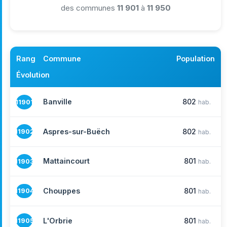
des communes
11 901
à
11 950
Rang
Commune
Population
Évolution
Banville
802
11901
hab.
Aspres-sur-Buëch
802
11902
hab.
Mattaincourt
801
11903
hab.
Chouppes
801
11904
hab.
L'Orbrie
801
11905
hab.