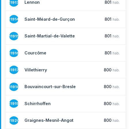
Lennon
801
11913
hab.
Saint-Méard-de-Gurçon
801
11914
hab.
Saint-Martial-de-Valette
801
11915
hab.
Courcôme
801
11916
hab.
Villethierry
800
11917
hab.
Bouvaincourt-sur-Bresle
800
11918
hab.
Schirrhoffen
800
11919
hab.
Graignes-Mesnil-Angot
800
11920
hab.