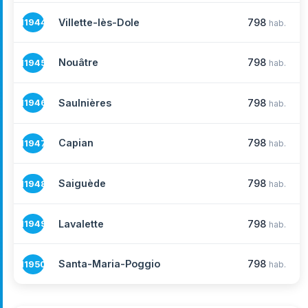
Villette-lès-Dole
798
11944
hab.
Nouâtre
798
11945
hab.
Saulnières
798
11946
hab.
Capian
798
11947
hab.
Saiguède
798
11948
hab.
Lavalette
798
11949
hab.
Santa-Maria-Poggio
798
11950
hab.