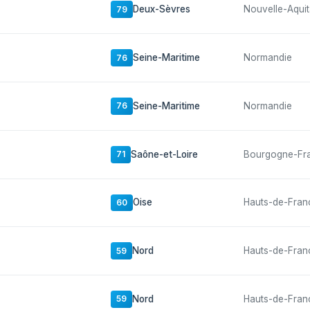
Deux-Sèvres
Nouvelle-Aquit
79
Seine-Maritime
Normandie
76
Seine-Maritime
Normandie
76
Saône-et-Loire
Bourgogne-Fr
71
Oise
Hauts-de-Fran
60
Nord
Hauts-de-Fran
59
Nord
Hauts-de-Fran
59