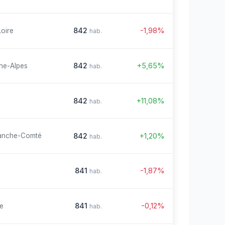
842
-1,98%
Loire
hab.
842
+5,65%
ne-Alpes
hab.
842
+11,08%
hab.
842
+1,20%
anche-Comté
hab.
841
-1,87%
hab.
841
-0,12%
re
hab.