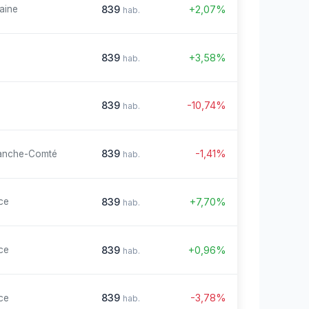
839
+2,07%
aine
hab.
839
+3,58%
hab.
839
-10,74%
hab.
839
-1,41%
anche-Comté
hab.
839
+7,70%
ce
hab.
839
+0,96%
ce
hab.
839
-3,78%
ce
hab.