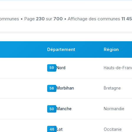
ommunes • Page
230
sur
700
• Affichage des communes
11 45
Département
Région
Nord
Hauts-de-Fran
59
Morbihan
Bretagne
56
Manche
Normandie
50
Lot
Occitanie
46