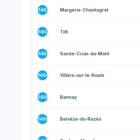
11461
Margerie-Chantagret
11462
Tilh
11463
Sainte-Croix-du-Mont
11464
Villers-sur-le-Roule
11465
Bannay
11466
Belvèze-du-Razès