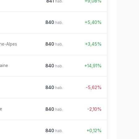
841
+9,08%
hab.
840
+5,40%
hab.
840
+3,45%
ne-Alpes
hab.
840
+14,91%
aine
hab.
840
-5,62%
hab.
840
-2,10%
re
hab.
840
+0,12%
hab.