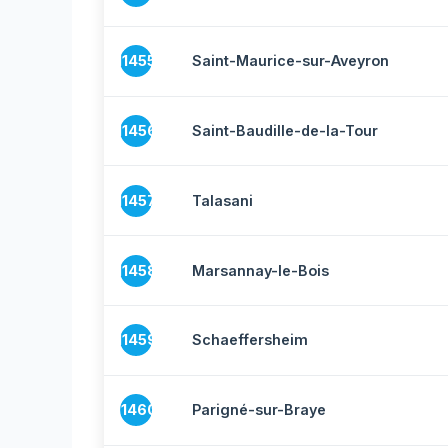
11455
Saint-Maurice-sur-Aveyron
11456
Saint-Baudille-de-la-Tour
11457
Talasani
11458
Marsannay-le-Bois
11459
Schaeffersheim
11460
Parigné-sur-Braye