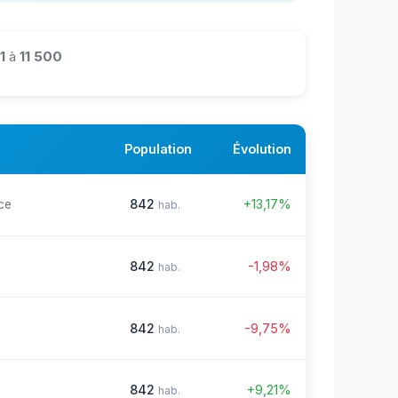
1
à
11 500
Population
Évolution
842
+13,17%
ce
hab.
842
-1,98%
hab.
842
-9,75%
hab.
842
+9,21%
hab.