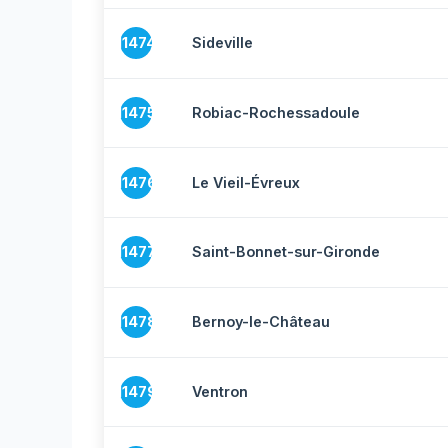
11474
Sideville
11475
Robiac-Rochessadoule
11476
Le Vieil-Évreux
11477
Saint-Bonnet-sur-Gironde
11478
Bernoy-le-Château
11479
Ventron