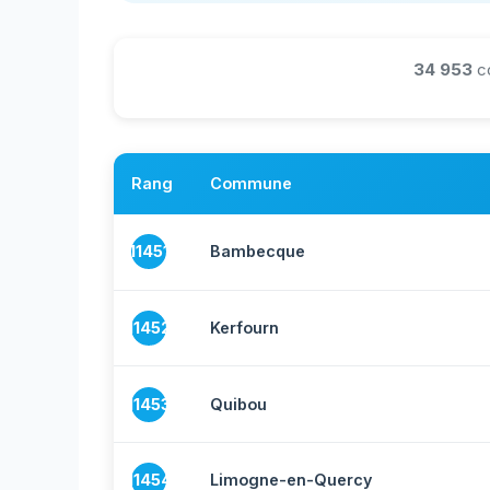
34 953
c
Rang
Commune
11451
Bambecque
11452
Kerfourn
11453
Quibou
11454
Limogne-en-Quercy