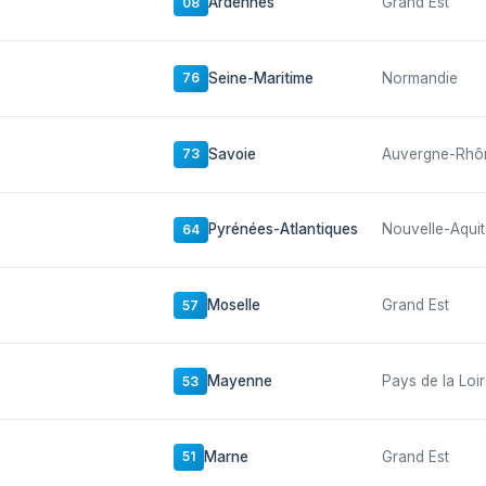
Ardennes
Grand Est
08
Seine-Maritime
Normandie
76
Savoie
Auvergne-Rhô
73
Pyrénées-Atlantiques
Nouvelle-Aquit
64
Moselle
Grand Est
57
Mayenne
Pays de la Loi
53
Marne
Grand Est
51