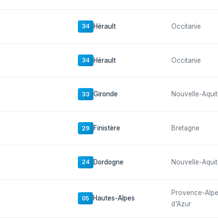
Hérault
Occitanie
34
Hérault
Occitanie
34
Gironde
Nouvelle-Aquit
33
Finistère
Bretagne
29
Dordogne
Nouvelle-Aquit
24
Provence-Alp
Hautes-Alpes
05
d'Azur