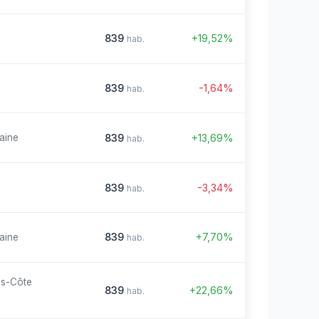
839
+19,52%
hab.
839
-1,64%
hab.
839
+13,69%
aine
hab.
839
-3,34%
hab.
839
+7,70%
aine
hab.
es-Côte
839
+22,66%
hab.