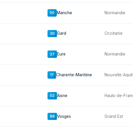
Manche
Normandie
50
Gard
Occitanie
30
Eure
Normandie
27
Charente-Maritime
Nouvelle-Aquit
17
Aisne
Hauts-de-Fran
02
Vosges
Grand Est
88