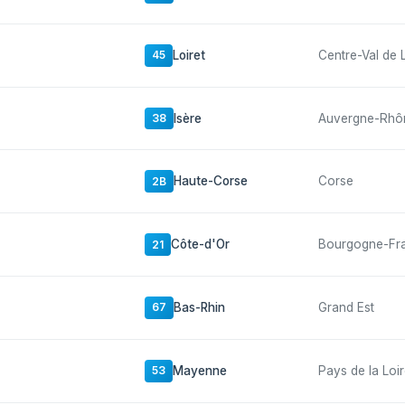
Loiret
Centre-Val de 
45
Isère
Auvergne-Rhô
38
Haute-Corse
Corse
2B
Côte-d'Or
Bourgogne-Fr
21
Bas-Rhin
Grand Est
67
Mayenne
Pays de la Loi
53