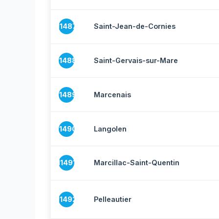
11487
Saint-Jean-de-Cornies
11488
Saint-Gervais-sur-Mare
11489
Marcenais
11490
Langolen
11491
Marcillac-Saint-Quentin
11492
Pelleautier