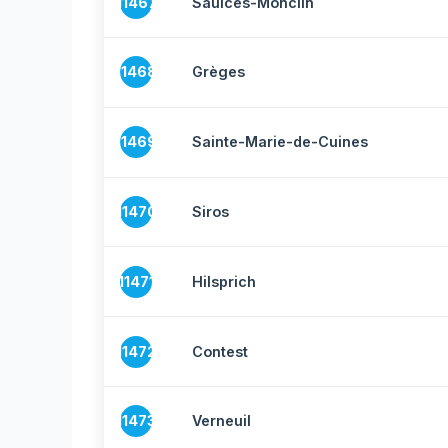
11467
Saulces-Monclin
11468
Grèges
11469
Sainte-Marie-de-Cuines
11470
Siros
11471
Hilsprich
11472
Contest
11473
Verneuil