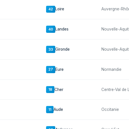
Loire
Auvergne-Rhô
42
Landes
Nouvelle-Aquit
40
Gironde
Nouvelle-Aquit
33
Eure
Normandie
27
Cher
Centre-Val de 
18
Aude
Occitanie
11