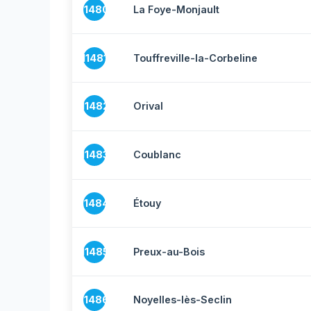
11480
La Foye-Monjault
11481
Touffreville-la-Corbeline
11482
Orival
11483
Coublanc
11484
Étouy
11485
Preux-au-Bois
11486
Noyelles-lès-Seclin