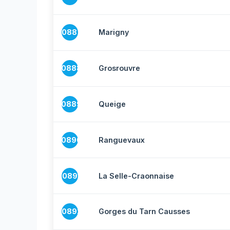
10887
Marigny
10888
Grosrouvre
10889
Queige
10890
Ranguevaux
10891
La Selle-Craonnaise
10892
Gorges du Tarn Causses