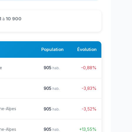
1
à
10 900
Population
Évolution
905
-0,88%
re
hab.
905
-3,83%
hab.
905
-3,52%
ne-Alpes
hab.
905
+13,55%
ne-Alpes
hab.