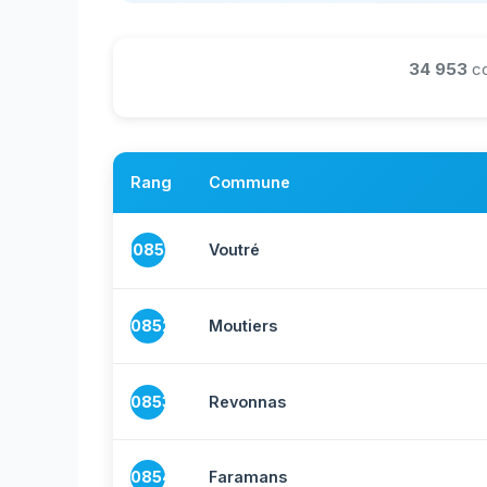
34 953
co
Rang
Commune
10851
Voutré
10852
Moutiers
10853
Revonnas
10854
Faramans