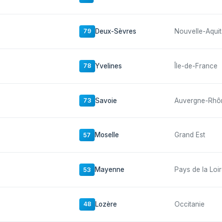
Deux-Sèvres
Nouvelle-Aquit
79
Yvelines
Île-de-France
78
Savoie
Auvergne-Rhô
73
Moselle
Grand Est
57
Mayenne
Pays de la Loi
53
Lozère
Occitanie
48