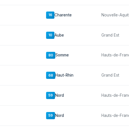
Charente
Nouvelle-Aquit
16
Aube
Grand Est
10
Somme
Hauts-de-Fran
80
Haut-Rhin
Grand Est
68
Nord
Hauts-de-Fran
59
Nord
Hauts-de-Fran
59