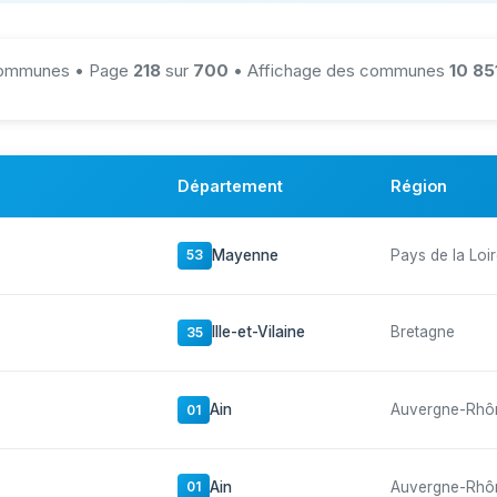
mmunes • Page
218
sur
700
• Affichage des communes
10 85
Département
Région
Mayenne
Pays de la Loi
53
Ille-et-Vilaine
Bretagne
35
Ain
Auvergne-Rhô
01
Ain
Auvergne-Rhô
01