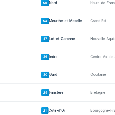
Nord
Hauts-de-Fran
59
Meurthe-et-Moselle
Grand Est
54
Lot-et-Garonne
Nouvelle-Aquit
47
Indre
Centre-Val de 
36
Gard
Occitanie
30
Finistère
Bretagne
29
Côte-d'Or
Bourgogne-Fr
21