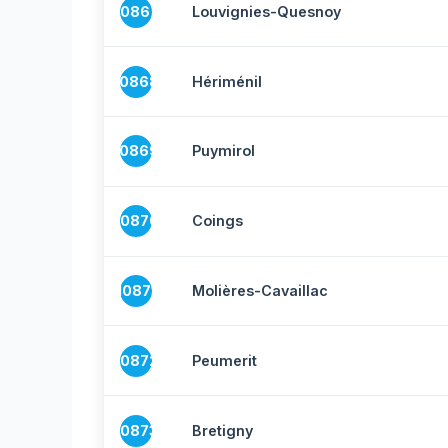
10867
Louvignies-Quesnoy
10868
Hériménil
10869
Puymirol
10870
Coings
10871
Molières-Cavaillac
10872
Peumerit
10873
Bretigny