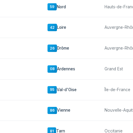
Nord
Hauts-de-Fran
59
Loire
Auvergne-Rhô
42
Drôme
Auvergne-Rhô
26
Ardennes
Grand Est
08
Val-d'Oise
Île-de-France
95
Vienne
Nouvelle-Aquit
86
Tarn
Occitanie
81