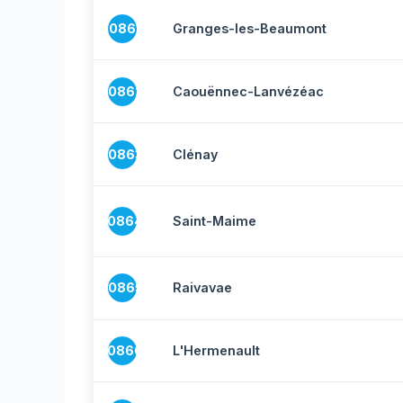
10861
Granges-les-Beaumont
10862
Caouënnec-Lanvézéac
10863
Clénay
10864
Saint-Maime
10865
Raivavae
10866
L'Hermenault