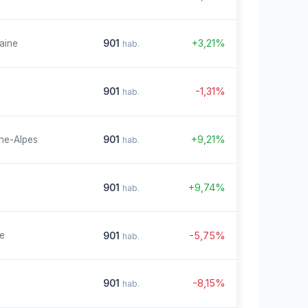
901
+3,21%
aine
hab.
901
-1,31%
hab.
901
+9,21%
ne-Alpes
hab.
901
+9,74%
hab.
901
-5,75%
re
hab.
901
-8,15%
hab.