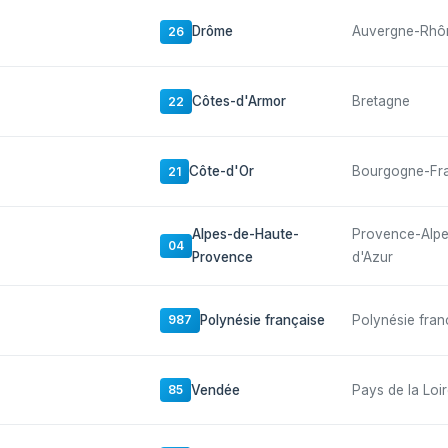
Drôme
Auvergne-Rhô
26
Côtes-d'Armor
Bretagne
22
Côte-d'Or
Bourgogne-Fr
21
Alpes-de-Haute-
Provence-Alp
04
Provence
d'Azur
Polynésie française
Polynésie fran
987
Vendée
Pays de la Loi
85