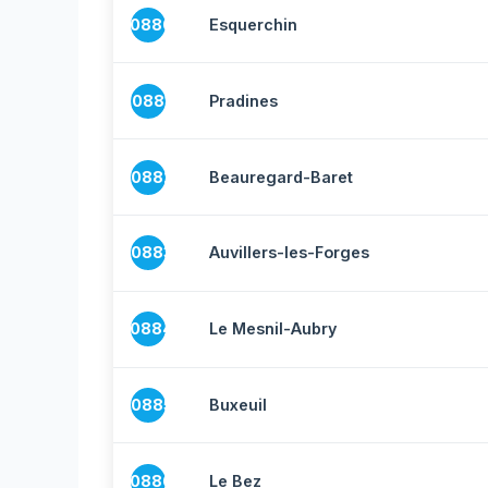
10880
Esquerchin
10881
Pradines
10882
Beauregard-Baret
10883
Auvillers-les-Forges
10884
Le Mesnil-Aubry
10885
Buxeuil
10886
Le Bez