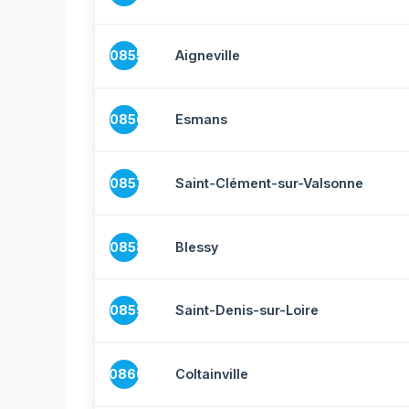
10855
Aigneville
10856
Esmans
10857
Saint-Clément-sur-Valsonne
10858
Blessy
10859
Saint-Denis-sur-Loire
10860
Coltainville