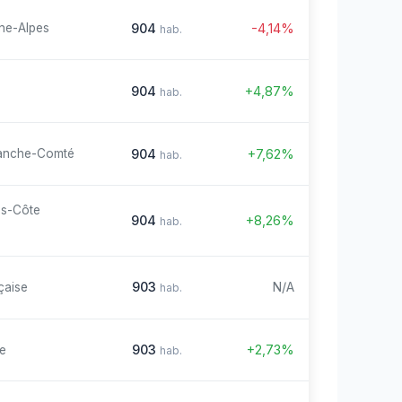
904
-4,14%
ne-Alpes
hab.
904
+4,87%
hab.
904
+7,62%
anche-Comté
hab.
es-Côte
904
+8,26%
hab.
903
N/A
çaise
hab.
903
+2,73%
re
hab.