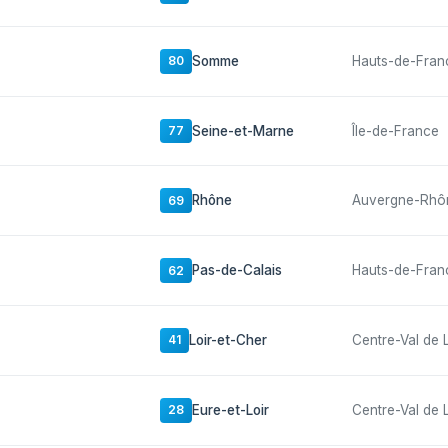
Somme
Hauts-de-Fran
80
Seine-et-Marne
Île-de-France
77
Rhône
Auvergne-Rhô
69
Pas-de-Calais
Hauts-de-Fran
62
Loir-et-Cher
Centre-Val de 
41
Eure-et-Loir
Centre-Val de 
28