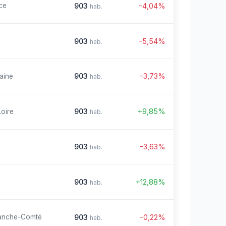
903
-4,04%
ce
hab.
903
-5,54%
hab.
903
-3,73%
aine
hab.
903
+9,85%
Loire
hab.
903
-3,63%
hab.
903
+12,88%
hab.
903
-0,22%
anche-Comté
hab.