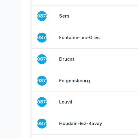
10874
Sers
10875
Fontaine-les-Grès
10876
Drucat
10877
Folgensbourg
10878
Louvil
10879
Houdain-lez-Bavay