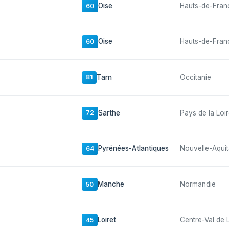
Oise
Hauts-de-Fran
60
Oise
Hauts-de-Fran
60
Tarn
Occitanie
81
Sarthe
Pays de la Loi
72
Pyrénées-Atlantiques
Nouvelle-Aquit
64
Manche
Normandie
50
Loiret
Centre-Val de 
45