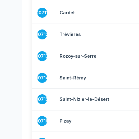
10711
Cardet
10712
Trévières
10713
Rozoy-sur-Serre
10714
Saint-Rémy
10715
Saint-Nizier-le-Désert
10716
Pizay