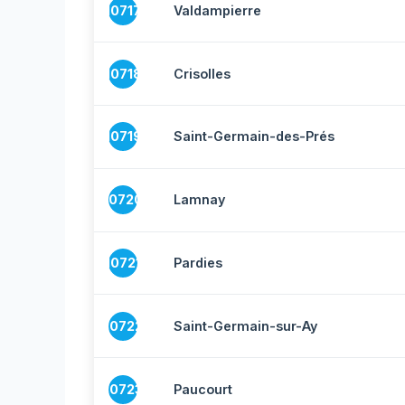
10717
Valdampierre
10718
Crisolles
10719
Saint-Germain-des-Prés
10720
Lamnay
10721
Pardies
10722
Saint-Germain-sur-Ay
10723
Paucourt