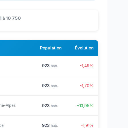
1
à
10 750
Population
Évolution
923
-1,49%
hab.
923
-1,70%
hab.
923
+13,95%
ne-Alpes
hab.
923
-1,91%
ce
hab.