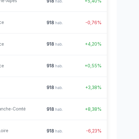
918
+5,40%
ne-Alpes
hab.
918
-0,76%
ce
hab.
918
+4,20%
ce
hab.
918
+0,55%
ce
hab.
918
+3,38%
hab.
918
+8,38%
anche-Comté
hab.
918
-6,23%
Loire
hab.