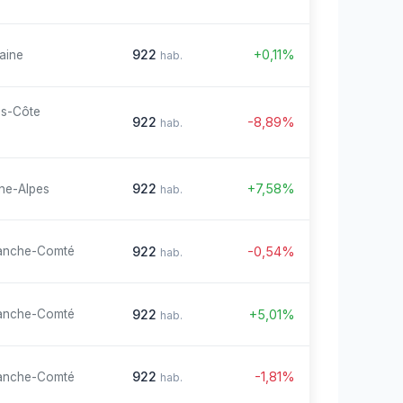
922
+0,11%
aine
hab.
es-Côte
922
-8,89%
hab.
922
+7,58%
ne-Alpes
hab.
922
-0,54%
anche-Comté
hab.
922
+5,01%
anche-Comté
hab.
922
-1,81%
anche-Comté
hab.