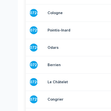
10724
Cologne
10725
Pointis-Inard
10726
Odars
10727
Berrien
10728
Le Châtelet
10729
Congrier