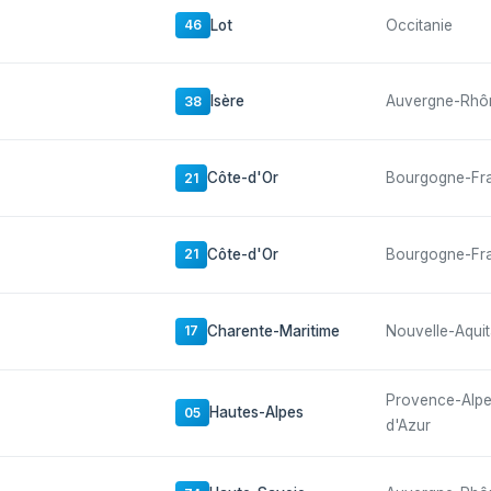
Lot
Occitanie
46
Isère
Auvergne-Rhô
38
Côte-d'Or
Bourgogne-Fr
21
Côte-d'Or
Bourgogne-Fr
21
Charente-Maritime
Nouvelle-Aquit
17
Provence-Alp
Hautes-Alpes
05
d'Azur