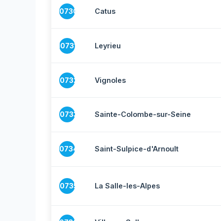
10730
Catus
10731
Leyrieu
10732
Vignoles
10733
Sainte-Colombe-sur-Seine
10734
Saint-Sulpice-d'Arnoult
10735
La Salle-les-Alpes