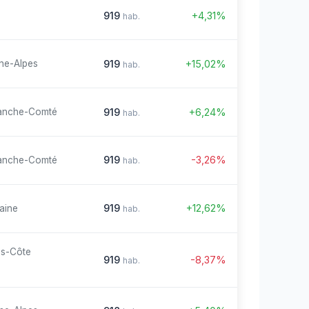
919
+4,31%
hab.
919
+15,02%
ne-Alpes
hab.
919
+6,24%
anche-Comté
hab.
919
-3,26%
anche-Comté
hab.
919
+12,62%
aine
hab.
es-Côte
919
-8,37%
hab.