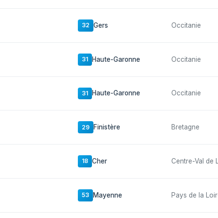
Gers
Occitanie
32
Haute-Garonne
Occitanie
31
Haute-Garonne
Occitanie
31
Finistère
Bretagne
29
Cher
Centre-Val de 
18
Mayenne
Pays de la Loi
53