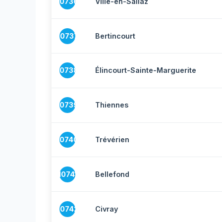
10736
Ville-en-Sallaz
10737
Bertincourt
10738
Élincourt-Sainte-Marguerite
10739
Thiennes
10740
Trévérien
10741
Bellefond
10742
Civray