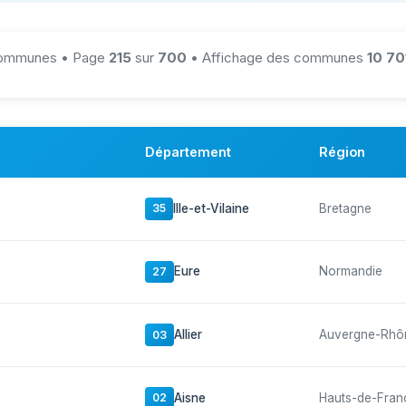
mmunes • Page
215
sur
700
• Affichage des communes
10 70
Département
Région
Ille-et-Vilaine
Bretagne
35
Eure
Normandie
27
Allier
Auvergne-Rhô
03
Aisne
Hauts-de-Fran
02