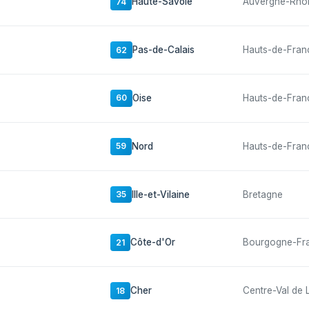
Haute-Savoie
Auvergne-Rhô
74
Pas-de-Calais
Hauts-de-Fran
62
Oise
Hauts-de-Fran
60
Nord
Hauts-de-Fran
59
Ille-et-Vilaine
Bretagne
35
Côte-d'Or
Bourgogne-Fr
21
Cher
Centre-Val de 
18