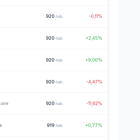
920
-0,11%
hab.
920
+2,45%
hab.
920
+9,00%
hab.
920
-4,47%
hab.
920
-11,62%
Loire
hab.
919
+0,77%
re
hab.