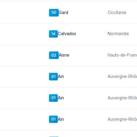
Gard
Occitanie
30
Calvados
Normandie
14
Aisne
Hauts-de-Fran
02
Ain
Auvergne-Rhô
01
Ain
Auvergne-Rhô
01
Ain
Auvergne-Rhô
01