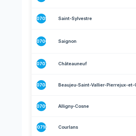
10705
Saint-Sylvestre
10706
Saignon
10707
Châteauneuf
10708
Beaujeu-Saint-Vallier-Pierrejux-et-
10709
Alligny-Cosne
10710
Courlans