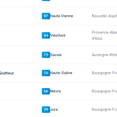
Haute-Vienne
Nouvelle-Aquit
87
Provence-Alp
Vaucluse
84
d'Azur
Savoie
Auvergne-Rhô
73
Quitteur
Haute-Saône
Bourgogne-Fr
70
Nièvre
Bourgogne-Fr
58
Jura
Bourgogne-Fr
39