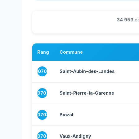
34 953
co
Rang
Commune
10701
Saint-Aubin-des-Landes
10702
Saint-Pierre-la-Garenne
10703
Biozat
10704
Vaux-Andigny