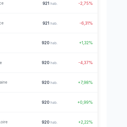
921
-2,75%
ce
hab.
921
-6,31%
ce
hab.
920
+1,32%
hab.
920
-4,37%
re
hab.
920
+7,98%
aine
hab.
920
+0,99%
hab.
920
+2,22%
Loire
hab.