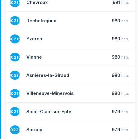
Chevroux
981
10213
hab.
Rochetrejoux
980
10214
hab.
Yzeron
980
10215
hab.
Vianne
980
10216
hab.
Asnières-la-Giraud
980
10217
hab.
Villeneuve-Minervois
980
10218
hab.
Saint-Clair-sur-Epte
979
10219
hab.
Sarcey
979
10220
hab.