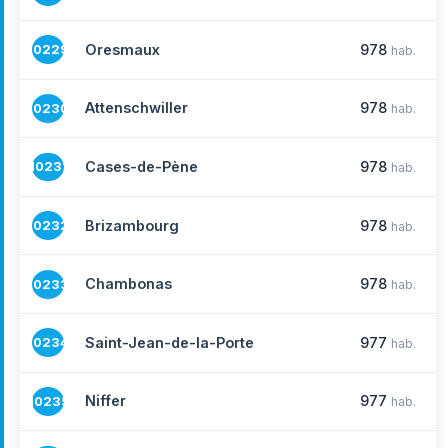
Oresmaux
978
10229
hab.
Attenschwiller
978
10230
hab.
Cases-de-Pène
978
10231
hab.
Brizambourg
978
10232
hab.
Chambonas
978
10233
hab.
Saint-Jean-de-la-Porte
977
10234
hab.
Niffer
977
10235
hab.