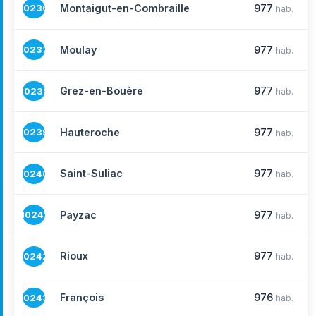
Montaigut-en-Combraille
977
10236
hab.
Moulay
977
10237
hab.
Grez-en-Bouère
977
10238
hab.
Hauteroche
977
10239
hab.
Saint-Suliac
977
10240
hab.
Payzac
977
10241
hab.
Rioux
977
10242
hab.
François
976
10243
hab.