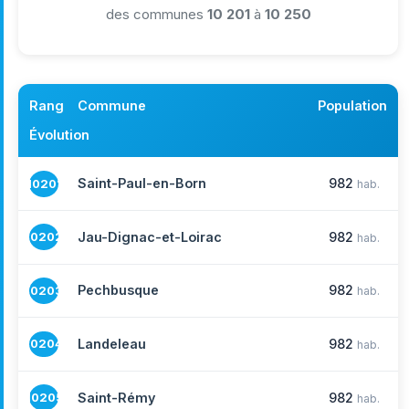
des communes
10 201
à
10 250
Rang
Commune
Population
Évolution
Saint-Paul-en-Born
982
10201
hab.
Jau-Dignac-et-Loirac
982
10202
hab.
Pechbusque
982
10203
hab.
Landeleau
982
10204
hab.
Saint-Rémy
982
10205
hab.