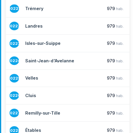
Trémery
979
10221
hab.
Landres
979
10222
hab.
Isles-sur-Suippe
979
10223
hab.
Saint-Jean-d'Avelanne
979
10224
hab.
Velles
979
10225
hab.
Cluis
979
10226
hab.
Remilly-sur-Tille
979
10227
hab.
Étables
979
10228
hab.