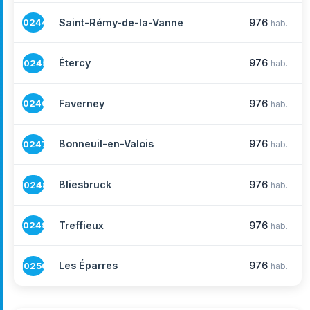
Saint-Rémy-de-la-Vanne
976
10244
hab.
Étercy
976
10245
hab.
Faverney
976
10246
hab.
Bonneuil-en-Valois
976
10247
hab.
Bliesbruck
976
10248
hab.
Treffieux
976
10249
hab.
Les Éparres
976
10250
hab.