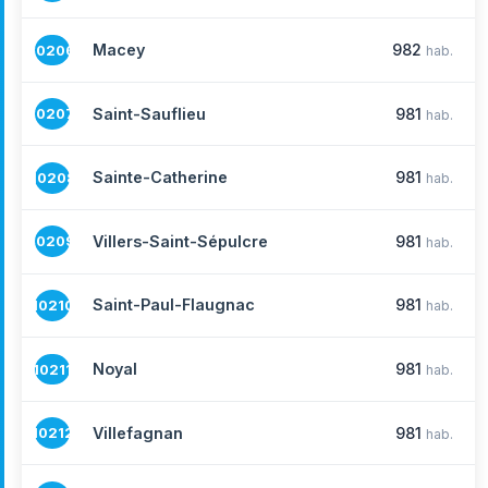
Macey
982
10206
hab.
Saint-Sauflieu
981
10207
hab.
Sainte-Catherine
981
10208
hab.
Villers-Saint-Sépulcre
981
10209
hab.
Saint-Paul-Flaugnac
981
10210
hab.
Noyal
981
10211
hab.
Villefagnan
981
10212
hab.