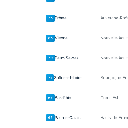
Drôme
Auvergne-Rhô
26
Vienne
Nouvelle-Aquit
86
Deux-Sèvres
Nouvelle-Aquit
79
Saône-et-Loire
Bourgogne-Fr
71
Bas-Rhin
Grand Est
67
Pas-de-Calais
Hauts-de-Fran
62