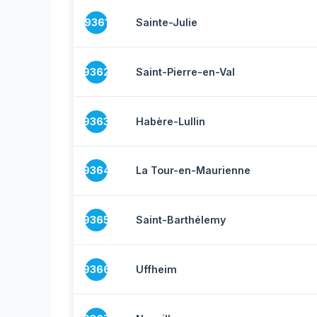
9361
Sainte-Julie
9362
Saint-Pierre-en-Val
9363
Habère-Lullin
9364
La Tour-en-Maurienne
9365
Saint-Barthélemy
9366
Uffheim