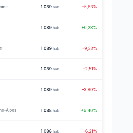
1 089
-5,63%
aine
hab.
1 089
+0,28%
hab.
1 089
-9,33%
re
hab.
1 089
-2,51%
hab.
1 089
-3,80%
hab.
1 088
+6,46%
ne-Alpes
hab.
1 088
-6,21%
hab.