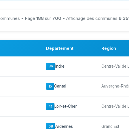
ommunes • Page
188
sur
700
• Affichage des communes
9 35
Département
Région
Indre
Centre-Val de 
36
Cantal
Auvergne-Rhô
15
Loir-et-Cher
Centre-Val de 
41
Ardennes
Grand Est
08