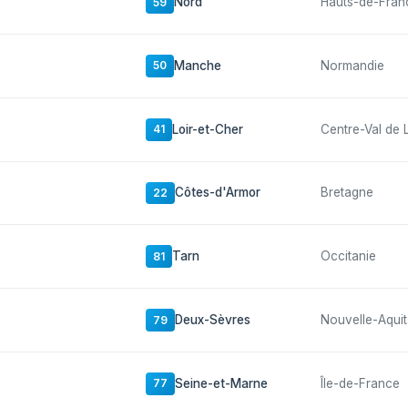
Nord
Hauts-de-Fran
59
Manche
Normandie
50
Loir-et-Cher
Centre-Val de 
41
Côtes-d'Armor
Bretagne
22
Tarn
Occitanie
81
Deux-Sèvres
Nouvelle-Aquit
79
Seine-et-Marne
Île-de-France
77