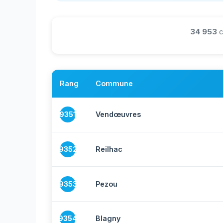
34 953
c
Rang
Commune
9351
Vendœuvres
9352
Reilhac
9353
Pezou
9354
Blagny