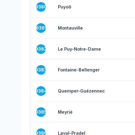
9380
Puyoô
9381
Montauville
9382
Le Puy-Notre-Dame
9383
Fontaine-Bellenger
9384
Quemper-Guézennec
9385
Meyrié
9386
Laval-Pradel