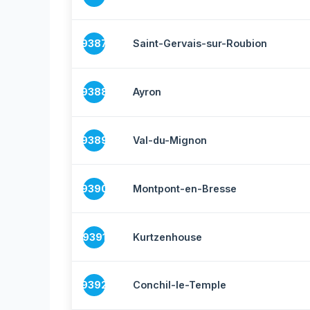
9387
Saint-Gervais-sur-Roubion
9388
Ayron
9389
Val-du-Mignon
9390
Montpont-en-Bresse
9391
Kurtzenhouse
9392
Conchil-le-Temple