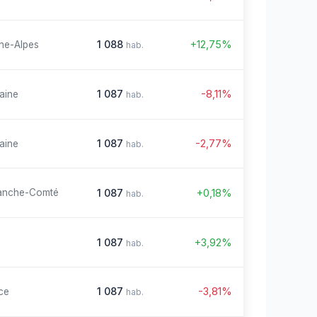
1 088
+12,75%
ne-Alpes
hab.
1 087
-8,11%
aine
hab.
1 087
-2,77%
aine
hab.
1 087
+0,18%
anche-Comté
hab.
1 087
+3,92%
hab.
1 087
-3,81%
ce
hab.