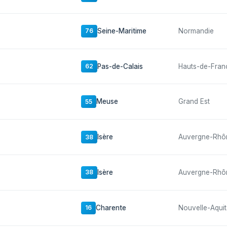
Seine-Maritime
Normandie
76
Pas-de-Calais
Hauts-de-Fran
62
Meuse
Grand Est
55
Isère
Auvergne-Rhô
38
Isère
Auvergne-Rhô
38
Charente
Nouvelle-Aquit
16