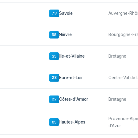
Savoie
Auvergne-Rhô
73
Nièvre
Bourgogne-Fr
58
Ille-et-Vilaine
Bretagne
35
Eure-et-Loir
Centre-Val de 
28
Côtes-d'Armor
Bretagne
22
Provence-Alp
Hautes-Alpes
05
d'Azur