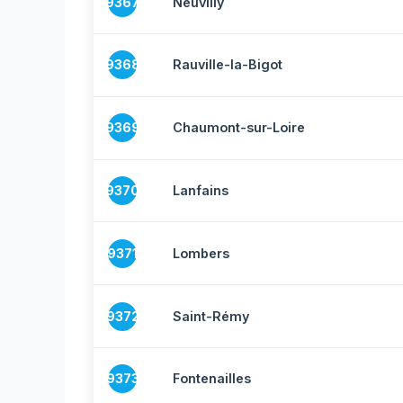
9367
Neuvilly
9368
Rauville-la-Bigot
9369
Chaumont-sur-Loire
9370
Lanfains
9371
Lombers
9372
Saint-Rémy
9373
Fontenailles