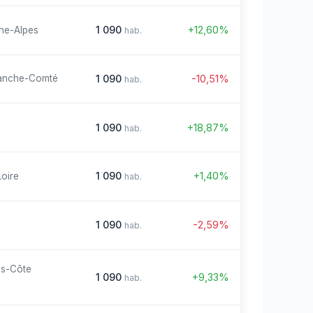
1 090
+12,60%
ne-Alpes
hab.
1 090
-10,51%
anche-Comté
hab.
1 090
+18,87%
hab.
1 090
+1,40%
Loire
hab.
1 090
-2,59%
hab.
es-Côte
1 090
+9,33%
hab.