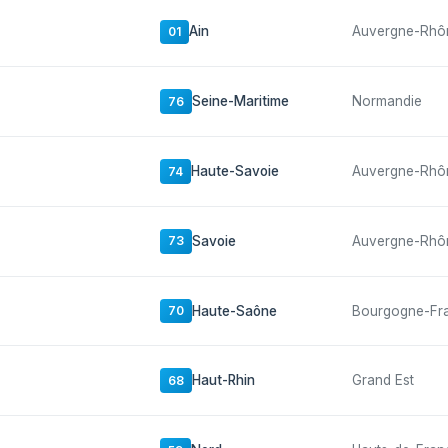
Ain
Auvergne-Rhô
01
Seine-Maritime
Normandie
76
Haute-Savoie
Auvergne-Rhô
74
Savoie
Auvergne-Rhô
73
Haute-Saône
Bourgogne-Fr
70
Haut-Rhin
Grand Est
68