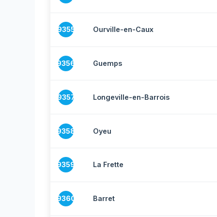
9355
Ourville-en-Caux
9356
Guemps
9357
Longeville-en-Barrois
9358
Oyeu
9359
La Frette
9360
Barret