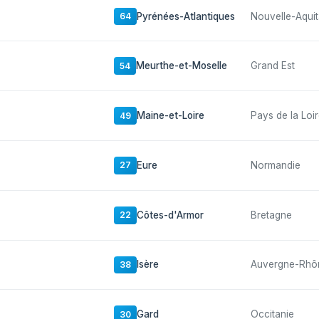
Pyrénées-Atlantiques
Nouvelle-Aquit
64
Meurthe-et-Moselle
Grand Est
54
Maine-et-Loire
Pays de la Loi
49
Eure
Normandie
27
Côtes-d'Armor
Bretagne
22
Isère
Auvergne-Rhô
38
Gard
Occitanie
30