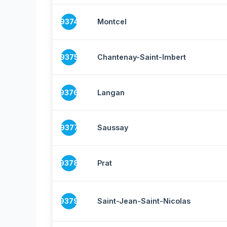
9374
Montcel
9375
Chantenay-Saint-Imbert
9376
Langan
9377
Saussay
9378
Prat
9379
Saint-Jean-Saint-Nicolas