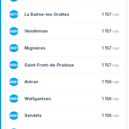
La Balme-les-Grottes
1 157
8879
hab.
Vendémian
1 157
8880
hab.
Mignières
1 157
8881
hab.
Saint-Front-de-Pradoux
1 157
8882
hab.
Antran
1 156
8883
hab.
Wolfgantzen
1 156
8884
hab.
Sendets
1 156
8885
hab.