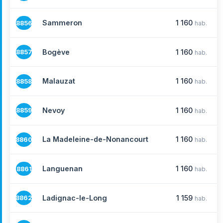
Sammeron
1 160
8856
hab.
Bogève
1 160
8857
hab.
Malauzat
1 160
8858
hab.
Nevoy
1 160
8859
hab.
La Madeleine-de-Nonancourt
1 160
8860
hab.
Languenan
1 160
8861
hab.
Ladignac-le-Long
1 159
8862
hab.