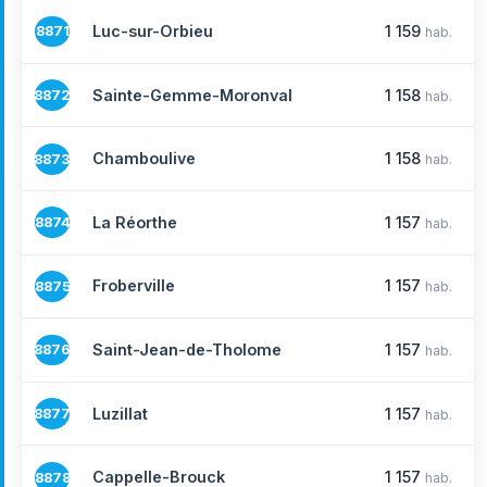
Luc-sur-Orbieu
1 159
8871
hab.
Sainte-Gemme-Moronval
1 158
8872
hab.
Chamboulive
1 158
8873
hab.
La Réorthe
1 157
8874
hab.
Froberville
1 157
8875
hab.
Saint-Jean-de-Tholome
1 157
8876
hab.
Luzillat
1 157
8877
hab.
Cappelle-Brouck
1 157
8878
hab.