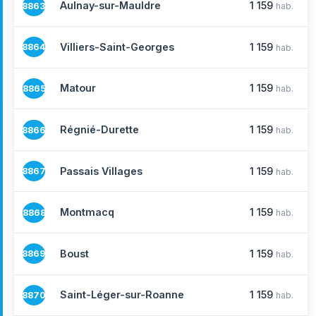
Aulnay-sur-Mauldre
1 159
8863
hab.
Villiers-Saint-Georges
1 159
8864
hab.
Matour
1 159
8865
hab.
Régnié-Durette
1 159
8866
hab.
Passais Villages
1 159
8867
hab.
Montmacq
1 159
8868
hab.
Boust
1 159
8869
hab.
Saint-Léger-sur-Roanne
1 159
8870
hab.