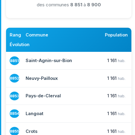
des communes
8 851
à
8 900
Rang
Commune
Population
Évolution
Saint-Agnin-sur-Bion
1 161
8851
hab.
Neuvy-Pailloux
1 161
8852
hab.
Pays-de-Clerval
1 161
8853
hab.
Langoat
1 161
8854
hab.
Crots
1 161
8855
hab.