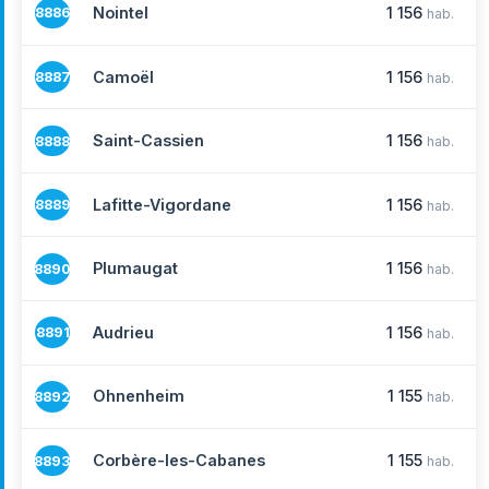
Nointel
1 156
8886
hab.
Camoël
1 156
8887
hab.
Saint-Cassien
1 156
8888
hab.
Lafitte-Vigordane
1 156
8889
hab.
Plumaugat
1 156
8890
hab.
Audrieu
1 156
8891
hab.
Ohnenheim
1 155
8892
hab.
Corbère-les-Cabanes
1 155
8893
hab.