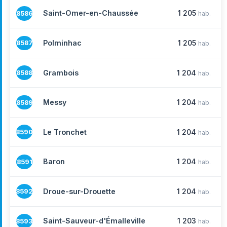
Saint-Omer-en-Chaussée
1 205
8586
hab.
Polminhac
1 205
8587
hab.
Grambois
1 204
8588
hab.
Messy
1 204
8589
hab.
Le Tronchet
1 204
8590
hab.
Baron
1 204
8591
hab.
Droue-sur-Drouette
1 204
8592
hab.
Saint-Sauveur-d'Émalleville
1 203
8593
hab.