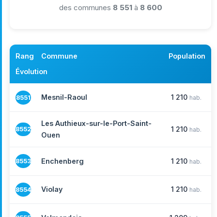
des communes
8 551
à
8 600
Rang
Commune
Population
Évolution
Mesnil-Raoul
1 210
8551
hab.
Les Authieux-sur-le-Port-Saint-
1 210
8552
hab.
Ouen
Enchenberg
1 210
8553
hab.
Violay
1 210
8554
hab.