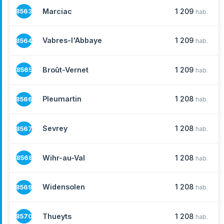
Marciac
1 209
8563
hab.
Vabres-l'Abbaye
1 209
8564
hab.
Broût-Vernet
1 209
8565
hab.
Pleumartin
1 208
8566
hab.
Sevrey
1 208
8567
hab.
Wihr-au-Val
1 208
8568
hab.
Widensolen
1 208
8569
hab.
Thueyts
1 208
8570
hab.