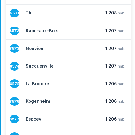
Thil
1 208
8571
hab.
Raon-aux-Bois
1 207
8572
hab.
Nouvion
1 207
8573
hab.
Sacquenville
1 207
8574
hab.
La Bridoire
1 206
8575
hab.
Kogenheim
1 206
8576
hab.
Espoey
1 206
8577
hab.