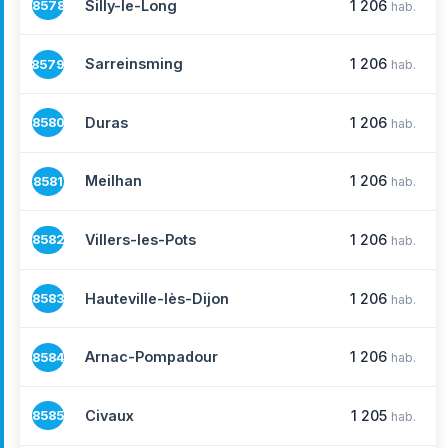
Silly-le-Long
1 206
8578
hab.
Sarreinsming
1 206
8579
hab.
Duras
1 206
8580
hab.
Meilhan
1 206
8581
hab.
Villers-les-Pots
1 206
8582
hab.
Hauteville-lès-Dijon
1 206
8583
hab.
Arnac-Pompadour
1 206
8584
hab.
Civaux
1 205
8585
hab.