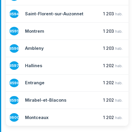
Saint-Florent-sur-Auzonnet
1 203
8594
hab.
Montrem
1 203
8595
hab.
Ambleny
1 203
8596
hab.
Hallines
1 202
8597
hab.
Entrange
1 202
8598
hab.
Mirabel-et-Blacons
1 202
8599
hab.
Montceaux
1 202
8600
hab.