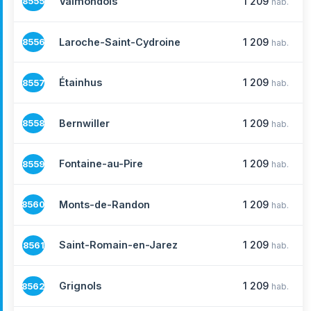
Valmondois
1 209
8555
hab.
Laroche-Saint-Cydroine
1 209
8556
hab.
Étainhus
1 209
8557
hab.
Bernwiller
1 209
8558
hab.
Fontaine-au-Pire
1 209
8559
hab.
Monts-de-Randon
1 209
8560
hab.
Saint-Romain-en-Jarez
1 209
8561
hab.
Grignols
1 209
8562
hab.