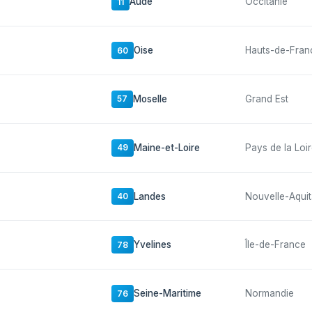
Aude
Occitanie
11
Oise
Hauts-de-Fran
60
Moselle
Grand Est
57
Maine-et-Loire
Pays de la Loi
49
Landes
Nouvelle-Aquit
40
Yvelines
Île-de-France
78
Seine-Maritime
Normandie
76