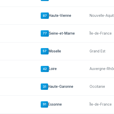
Haute-Vienne
Nouvelle-Aquit
87
Seine-et-Marne
Île-de-France
77
Moselle
Grand Est
57
Loire
Auvergne-Rhô
42
Haute-Garonne
Occitanie
31
Essonne
Île-de-France
91