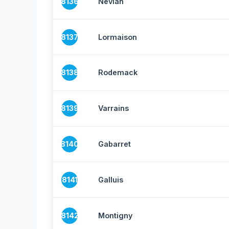
8136
Névian
8137
Lormaison
8138
Rodemack
8139
Varrains
8140
Gabarret
8141
Galluis
8142
Montigny