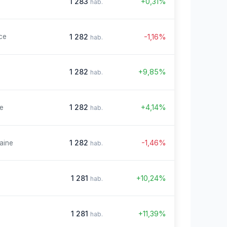
1 283
+0,31%
hab.
1 282
-1,16%
ce
hab.
1 282
+9,85%
hab.
1 282
+4,14%
re
hab.
1 282
-1,46%
aine
hab.
1 281
+10,24%
hab.
1 281
+11,39%
hab.