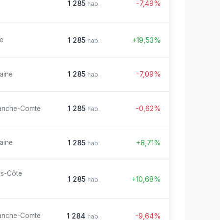
1 285
-7,49%
hab.
1 285
+19,53%
re
hab.
1 285
-7,09%
aine
hab.
1 285
-0,62%
anche-Comté
hab.
1 285
+8,71%
aine
hab.
es-Côte
1 285
+10,68%
hab.
1 284
-9,64%
anche-Comté
hab.