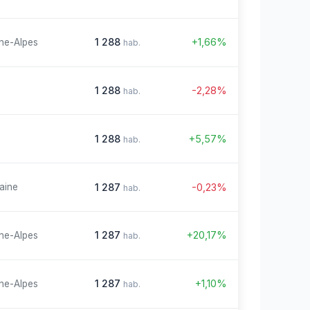
1 288
+1,66%
ne-Alpes
hab.
1 288
-2,28%
hab.
1 288
+5,57%
hab.
1 287
-0,23%
aine
hab.
1 287
+20,17%
ne-Alpes
hab.
1 287
+1,10%
ne-Alpes
hab.