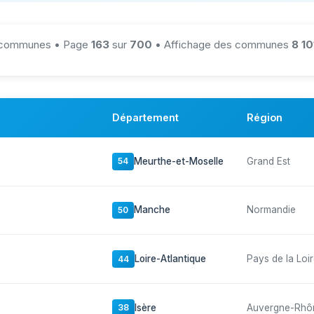
communes • Page
163
sur
700
• Affichage des communes
8 10
Département
Région
Meurthe-et-Moselle
Grand Est
54
Manche
Normandie
50
Loire-Atlantique
Pays de la Loi
44
Isère
Auvergne-Rhô
38