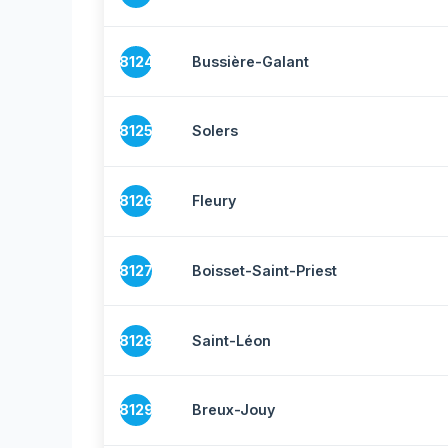
8124
Bussière-Galant
8125
Solers
8126
Fleury
8127
Boisset-Saint-Priest
8128
Saint-Léon
8129
Breux-Jouy