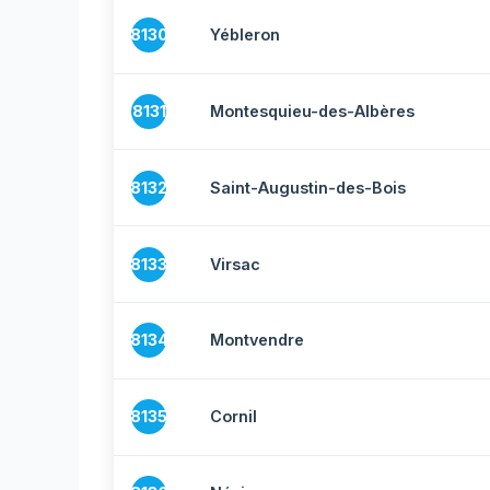
8130
Yébleron
8131
Montesquieu-des-Albères
8132
Saint-Augustin-des-Bois
8133
Virsac
8134
Montvendre
8135
Cornil