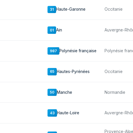
Haute-Garonne
Occitanie
31
Ain
Auvergne-Rhô
01
Polynésie française
Polynésie fran
987
Hautes-Pyrénées
Occitanie
65
Manche
Normandie
50
Haute-Loire
Auvergne-Rhô
43
Provence-Alp