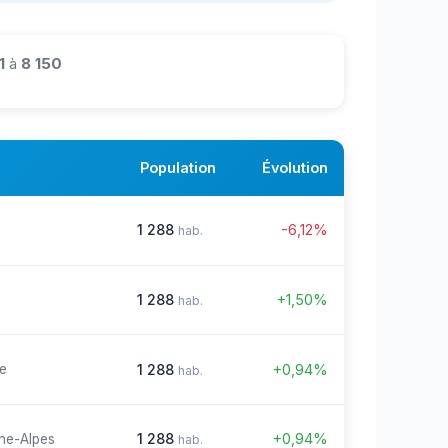
1
à
8 150
Population
Évolution
1 288
-6,12%
hab.
1 288
+1,50%
hab.
1 288
+0,94%
re
hab.
1 288
+0,94%
ne-Alpes
hab.