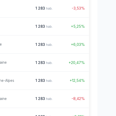
1 283
-3,53%
hab.
1 283
+5,25%
hab.
1 283
+6,03%
re
hab.
1 283
+20,47%
aine
hab.
1 283
+12,54%
ne-Alpes
hab.
1 283
-8,42%
aine
hab.