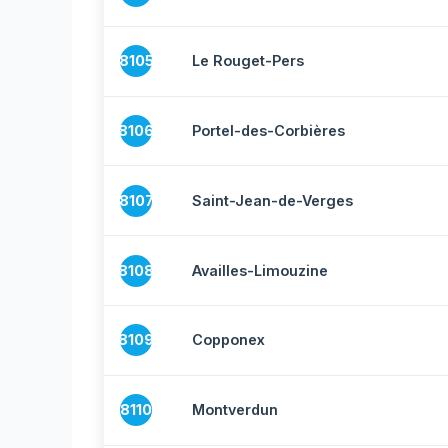
8105
Le Rouget-Pers
8106
Portel-des-Corbières
8107
Saint-Jean-de-Verges
8108
Availles-Limouzine
8109
Copponex
8110
Montverdun