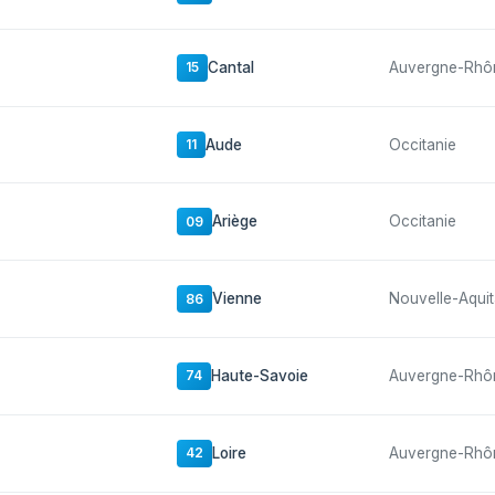
Cantal
Auvergne-Rhô
15
Aude
Occitanie
11
Ariège
Occitanie
09
Vienne
Nouvelle-Aquit
86
Haute-Savoie
Auvergne-Rhô
74
Loire
Auvergne-Rhô
42