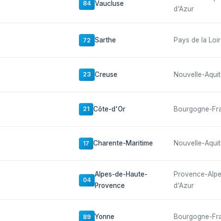
Vaucluse
84
d'Azur
Sarthe
Pays de la Loi
72
Creuse
Nouvelle-Aquit
23
Côte-d'Or
Bourgogne-Fr
21
Charente-Maritime
Nouvelle-Aquit
17
Alpes-de-Haute-
Provence-Alp
04
Provence
d'Azur
Yonne
Bourgogne-Fr
89