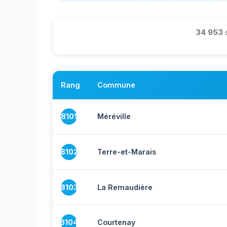
34 953
Rang
Commune
8101
Méréville
8102
Terre-et-Marais
8103
La Remaudière
8104
Courtenay