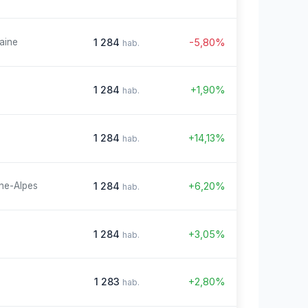
1 284
-5,80%
aine
hab.
1 284
+1,90%
hab.
1 284
+14,13%
hab.
1 284
+6,20%
ne-Alpes
hab.
1 284
+3,05%
hab.
1 283
+2,80%
hab.