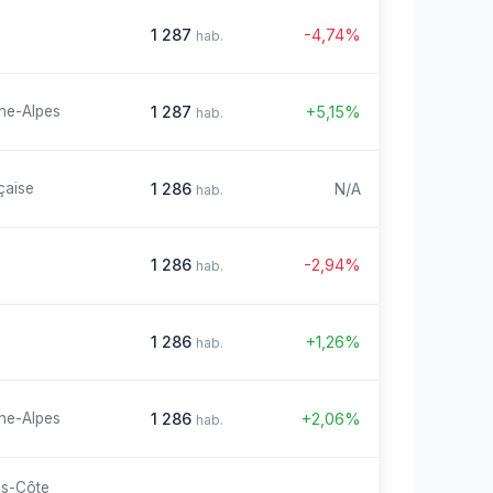
1 287
-4,74%
hab.
1 287
+5,15%
ne-Alpes
hab.
1 286
N/A
çaise
hab.
1 286
-2,94%
hab.
1 286
+1,26%
hab.
1 286
+2,06%
ne-Alpes
hab.
es-Côte