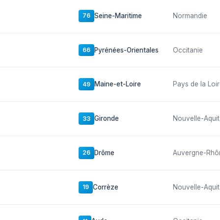
Seine-Maritime
Normandie
76
Pyrénées-Orientales
Occitanie
66
Maine-et-Loire
Pays de la Loi
49
Gironde
Nouvelle-Aquit
33
Drôme
Auvergne-Rhô
26
Corrèze
Nouvelle-Aquit
19