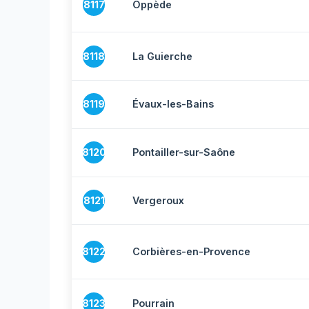
8117
Oppède
8118
La Guierche
8119
Évaux-les-Bains
8120
Pontailler-sur-Saône
8121
Vergeroux
8122
Corbières-en-Provence
8123
Pourrain