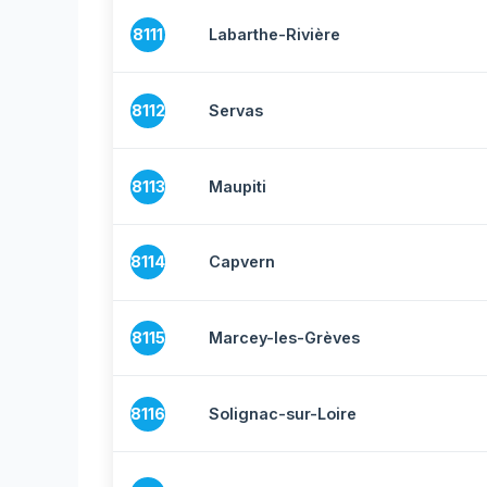
8111
Labarthe-Rivière
8112
Servas
8113
Maupiti
8114
Capvern
8115
Marcey-les-Grèves
8116
Solignac-sur-Loire