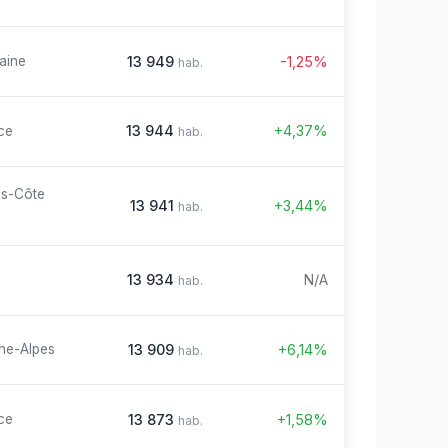
13 949
-1,25%
aine
hab.
13 944
+4,37%
ce
hab.
es-Côte
13 941
+3,44%
hab.
13 934
N/A
hab.
13 909
+6,14%
ne-Alpes
hab.
13 873
+1,58%
ce
hab.