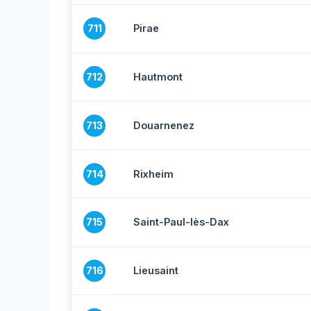
711
Pirae
712
Hautmont
713
Douarnenez
714
Rixheim
715
Saint-Paul-lès-Dax
716
Lieusaint