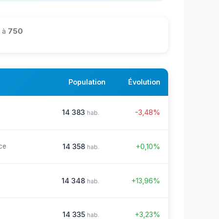
à
750
Population
Évolution
14 383
-3,48%
hab.
14 358
+0,10%
ce
hab.
14 348
+13,96%
hab.
14 335
+3,23%
hab.