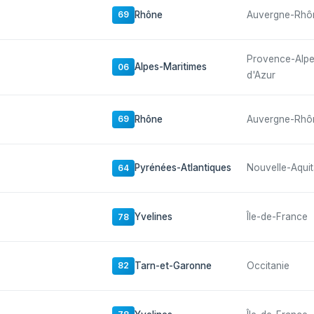
Rhône
Auvergne-Rhô
69
Provence-Alp
Alpes-Maritimes
06
d'Azur
Rhône
Auvergne-Rhô
69
Pyrénées-Atlantiques
Nouvelle-Aquit
64
Yvelines
Île-de-France
78
Tarn-et-Garonne
Occitanie
82