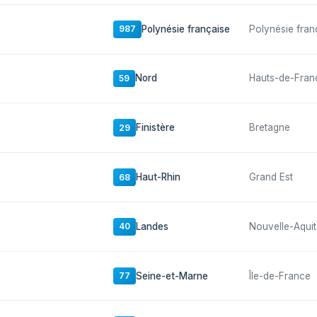
Polynésie française
Polynésie fran
987
Nord
Hauts-de-Fran
59
Finistère
Bretagne
29
Haut-Rhin
Grand Est
68
Landes
Nouvelle-Aquit
40
Seine-et-Marne
Île-de-France
77