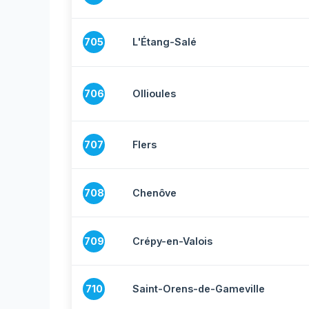
705
L'Étang-Salé
706
Ollioules
707
Flers
708
Chenôve
709
Crépy-en-Valois
710
Saint-Orens-de-Gameville