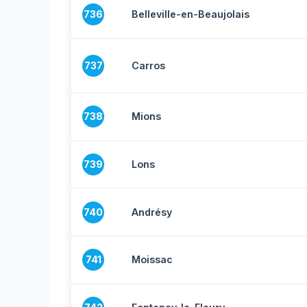
736
Belleville-en-Beaujolais
737
Carros
738
Mions
739
Lons
740
Andrésy
741
Moissac