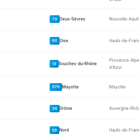
Deux-Sèvres
Nouvelle-Aquit
79
Oise
Hauts-de-Fran
60
Provence-Alp
Bouches-du-Rhône
13
d'Azur
Mayotte
Mayotte
976
Drôme
Auvergne-Rhô
26
Nord
Hauts-de-Fran
59