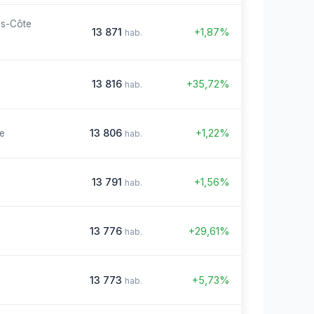
es-Côte
13 871
+1,87%
hab.
13 816
+35,72%
hab.
13 806
+1,22%
re
hab.
13 791
+1,56%
hab.
13 776
+29,61%
hab.
13 773
+5,73%
hab.