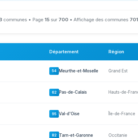
3
communes • Page
15
sur
700
• Affichage des communes
701
Département
Région
Meurthe-et-Moselle
Grand Est
54
Pas-de-Calais
Hauts-de-Fran
62
Val-d'Oise
Île-de-France
95
Tarn-et-Garonne
Occitanie
82