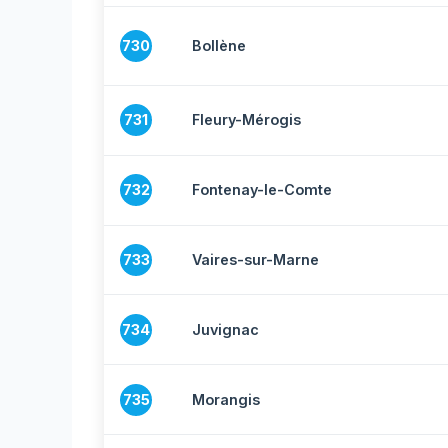
730
Bollène
731
Fleury-Mérogis
732
Fontenay-le-Comte
733
Vaires-sur-Marne
734
Juvignac
735
Morangis