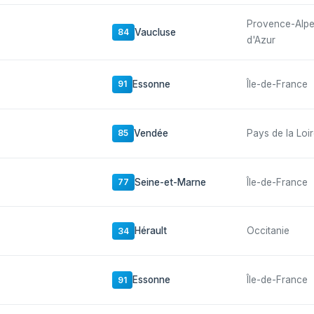
Provence-Alp
Vaucluse
84
d'Azur
Essonne
Île-de-France
91
Vendée
Pays de la Loi
85
Seine-et-Marne
Île-de-France
77
Hérault
Occitanie
34
Essonne
Île-de-France
91