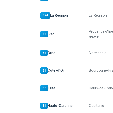
La Réunion
La Réunion
974
Provence-Alp
Var
83
d'Azur
Orne
Normandie
61
Côte-d'Or
Bourgogne-Fr
21
Oise
Hauts-de-Fran
60
Haute-Garonne
Occitanie
31