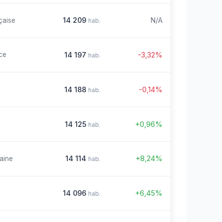
14 209
N/A
çaise
hab.
14 197
-3,32%
ce
hab.
14 188
-0,14%
hab.
14 125
+0,96%
hab.
14 114
+8,24%
aine
hab.
14 096
+6,45%
hab.