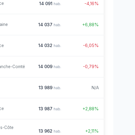
14 091
-4,16%
ce
hab.
14 037
+6,88%
aine
hab.
14 032
-6,05%
ce
hab.
14 009
-0,79%
anche-Comté
hab.
13 989
N/A
hab.
13 987
+2,88%
ce
hab.
es-Côte
13 962
+2,11%
hab.