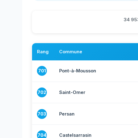
34 95
Rang
Commune
701
Pont-à-Mousson
702
Saint-Omer
703
Persan
704
Castelsarrasin