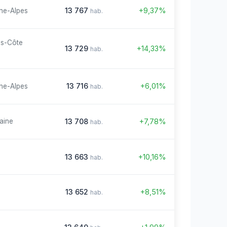
13 767
+9,37%
ne-Alpes
hab.
es-Côte
13 729
+14,33%
hab.
13 716
+6,01%
ne-Alpes
hab.
13 708
+7,78%
aine
hab.
13 663
+10,16%
hab.
13 652
+8,51%
hab.