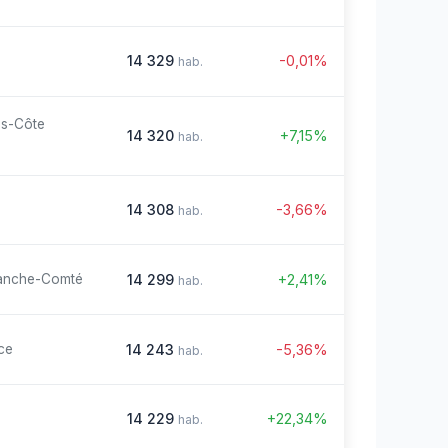
14 329
-0,01%
hab.
es-Côte
14 320
+7,15%
hab.
14 308
-3,66%
hab.
14 299
+2,41%
anche-Comté
hab.
14 243
-5,36%
ce
hab.
14 229
+22,34%
hab.