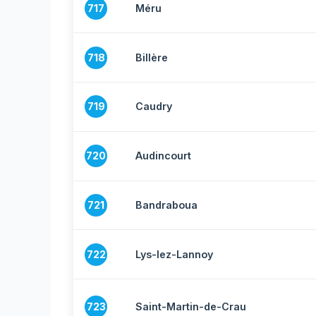
717
Méru
718
Billère
719
Caudry
720
Audincourt
721
Bandraboua
722
Lys-lez-Lannoy
723
Saint-Martin-de-Crau