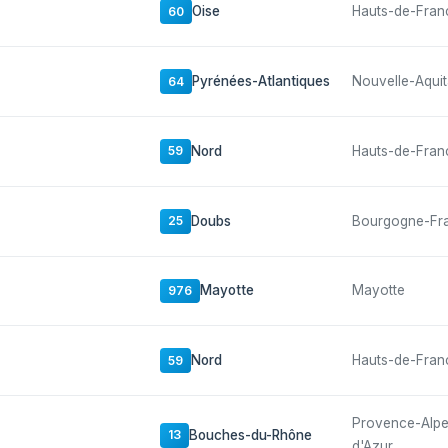
Oise
Hauts-de-Fran
60
Pyrénées-Atlantiques
Nouvelle-Aquit
64
Nord
Hauts-de-Fran
59
Doubs
Bourgogne-Fr
25
Mayotte
Mayotte
976
Nord
Hauts-de-Fran
59
Provence-Alp
Bouches-du-Rhône
13
d'Azur