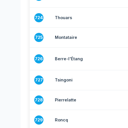
724
Thouars
725
Montataire
726
Berre-l'Étang
727
Tsingoni
728
Pierrelatte
729
Roncq