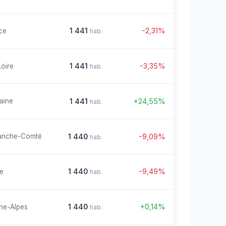
1 441
-2,31%
ce
hab.
1 441
-3,35%
Loire
hab.
1 441
+24,55%
aine
hab.
1 440
-9,09%
anche-Comté
hab.
1 440
-9,49%
re
hab.
1 440
+0,14%
ne-Alpes
hab.