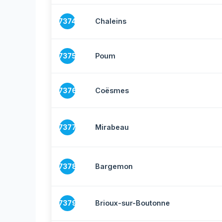
7374
Chaleins
7375
Poum
7376
Coësmes
7377
Mirabeau
7378
Bargemon
7379
Brioux-sur-Boutonne