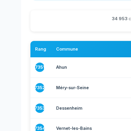
34 953
c
Rang
Commune
7351
Ahun
7352
Méry-sur-Seine
7353
Dessenheim
7354
Vernet-les-Bains