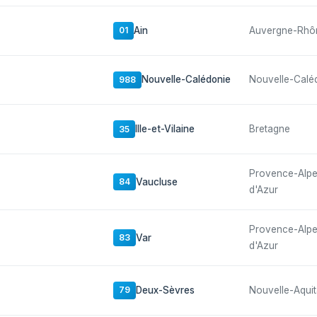
Ain
Auvergne-Rhô
01
Nouvelle-Calédonie
Nouvelle-Calé
988
Ille-et-Vilaine
Bretagne
35
Provence-Alp
Vaucluse
84
d'Azur
Provence-Alp
Var
83
d'Azur
Deux-Sèvres
Nouvelle-Aquit
79