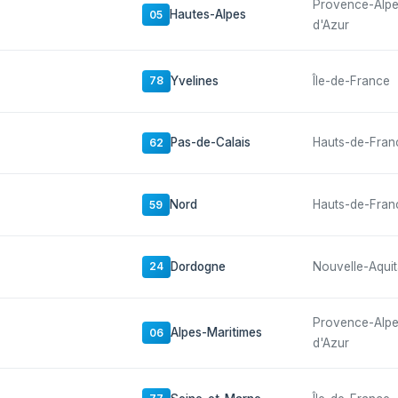
Provence-Alp
Hautes-Alpes
05
d'Azur
Yvelines
Île-de-France
78
Pas-de-Calais
Hauts-de-Fran
62
Nord
Hauts-de-Fran
59
Dordogne
Nouvelle-Aquit
24
Provence-Alp
Alpes-Maritimes
06
d'Azur