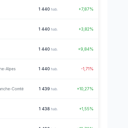
1 440
+7,87%
hab.
1 440
+3,82%
hab.
1 440
+9,84%
hab.
1 440
-1,71%
ne-Alpes
hab.
1 439
+10,27%
anche-Comté
hab.
1 438
+1,55%
hab.