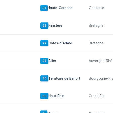
Haute-Garonne
Occitanie
31
Finistère
Bretagne
29
Côtes-d'Armor
Bretagne
22
Allier
Auvergne-Rhô
03
Territoire de Belfort
Bourgogne-Fr
90
Haut-Rhin
Grand Est
68