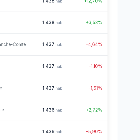
1 438
+12,70%
hab.
1 438
+3,53%
hab.
1 437
-4,64%
anche-Comté
hab.
1 437
-1,10%
hab.
1 437
-1,51%
re
hab.
1 436
+2,72%
ce
hab.
1 436
-5,90%
hab.