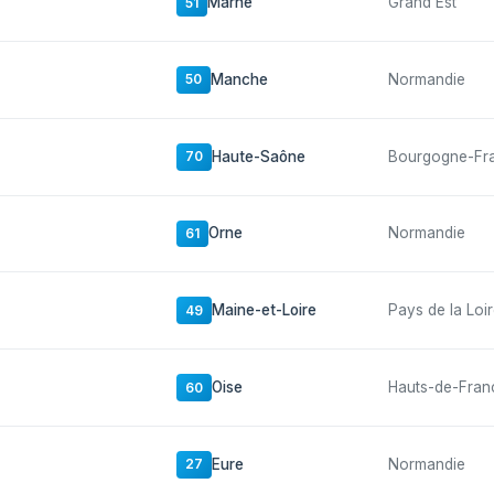
Marne
Grand Est
51
Manche
Normandie
50
Haute-Saône
Bourgogne-Fr
70
Orne
Normandie
61
Maine-et-Loire
Pays de la Loi
49
Oise
Hauts-de-Fran
60
Eure
Normandie
27