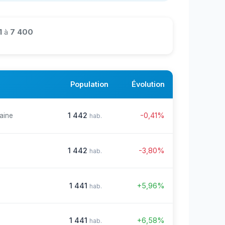
1
à
7 400
Population
Évolution
1 442
-0,41%
aine
hab.
1 442
-3,80%
hab.
1 441
+5,96%
hab.
1 441
+6,58%
hab.