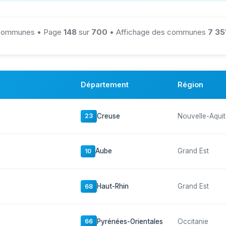
ommunes • Page
148
sur
700
• Affichage des communes
7 35
Département
Région
Creuse
Nouvelle-Aquit
23
Aube
Grand Est
10
Haut-Rhin
Grand Est
68
Pyrénées-Orientales
Occitanie
66