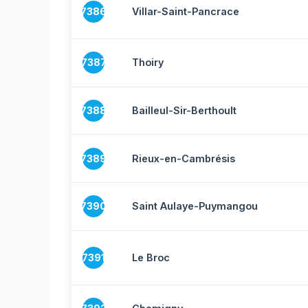
7386
Villar-Saint-Pancrace
7387
Thoiry
7388
Bailleul-Sir-Berthoult
7389
Rieux-en-Cambrésis
7390
Saint Aulaye-Puymangou
7391
Le Broc