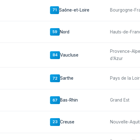
Saône-et-Loire
Bourgogne-Fr
71
Nord
Hauts-de-Fran
59
Provence-Alp
Vaucluse
84
d'Azur
Sarthe
Pays de la Loi
72
Bas-Rhin
Grand Est
67
Creuse
Nouvelle-Aquit
23