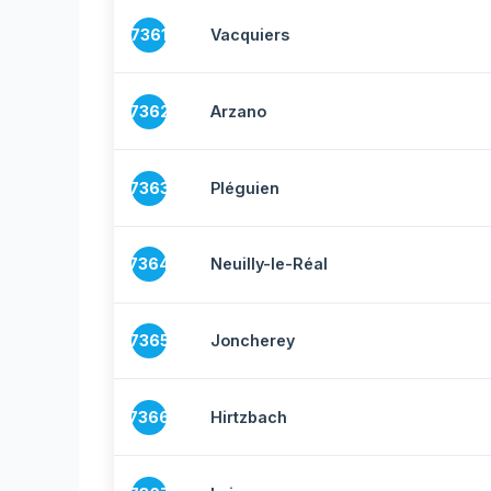
7361
Vacquiers
7362
Arzano
7363
Pléguien
7364
Neuilly-le-Réal
7365
Joncherey
7366
Hirtzbach