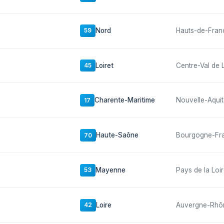
Nord
Hauts-de-Fran
59
Loiret
Centre-Val de 
45
Charente-Maritime
Nouvelle-Aquit
17
Haute-Saône
Bourgogne-Fr
70
Mayenne
Pays de la Loi
53
Loire
Auvergne-Rhô
42