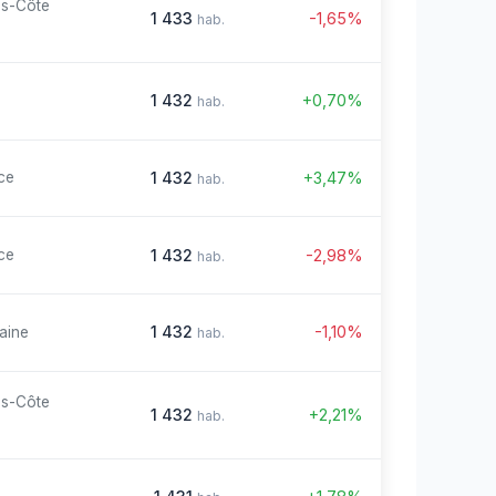
es-Côte
1 433
-1,65%
hab.
1 432
+0,70%
hab.
1 432
+3,47%
ce
hab.
1 432
-2,98%
ce
hab.
1 432
-1,10%
aine
hab.
es-Côte
1 432
+2,21%
hab.