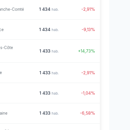
1 434
-2,91%
anche-Comté
hab.
1 434
-9,13%
ce
hab.
es-Côte
1 433
+14,73%
hab.
1 433
-2,91%
re
hab.
1 433
-1,04%
hab.
1 433
-6,58%
aine
hab.