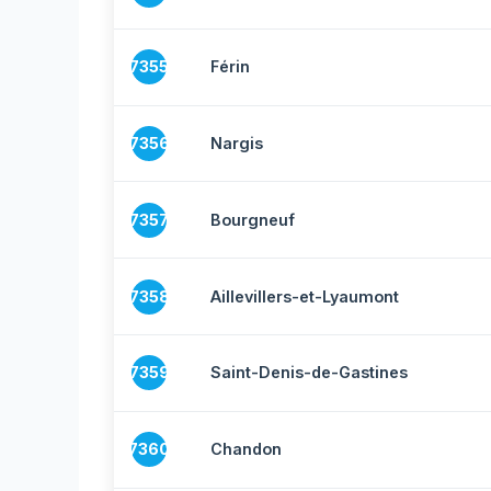
7355
Férin
7356
Nargis
7357
Bourgneuf
7358
Aillevillers-et-Lyaumont
7359
Saint-Denis-de-Gastines
7360
Chandon