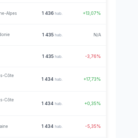
1 436
+13,07%
ne-Alpes
hab.
1 435
N/A
donie
hab.
1 435
-3,76%
hab.
es-Côte
1 434
+17,73%
hab.
es-Côte
1 434
+0,35%
hab.
1 434
-5,35%
aine
hab.