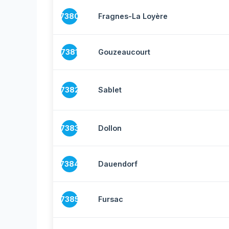
7380
Fragnes-La Loyère
7381
Gouzeaucourt
7382
Sablet
7383
Dollon
7384
Dauendorf
7385
Fursac