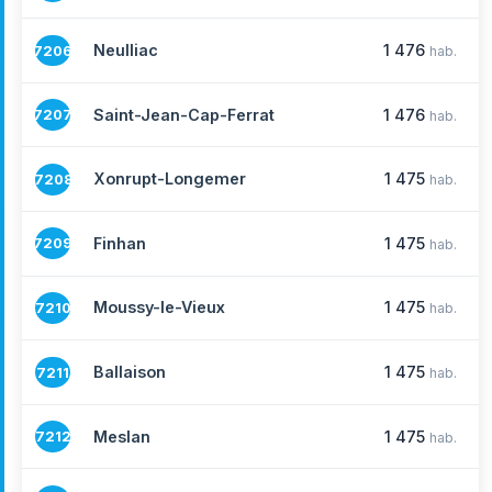
Neulliac
1 476
7206
hab.
Saint-Jean-Cap-Ferrat
1 476
7207
hab.
Xonrupt-Longemer
1 475
7208
hab.
Finhan
1 475
7209
hab.
Moussy-le-Vieux
1 475
7210
hab.
Ballaison
1 475
7211
hab.
Meslan
1 475
7212
hab.