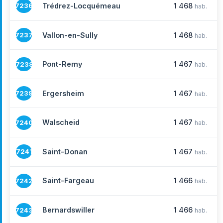
Trédrez-Locquémeau
1 468
7236
hab.
Vallon-en-Sully
1 468
7237
hab.
Pont-Remy
1 467
7238
hab.
Ergersheim
1 467
7239
hab.
Walscheid
1 467
7240
hab.
Saint-Donan
1 467
7241
hab.
Saint-Fargeau
1 466
7242
hab.
Bernardswiller
1 466
7243
hab.