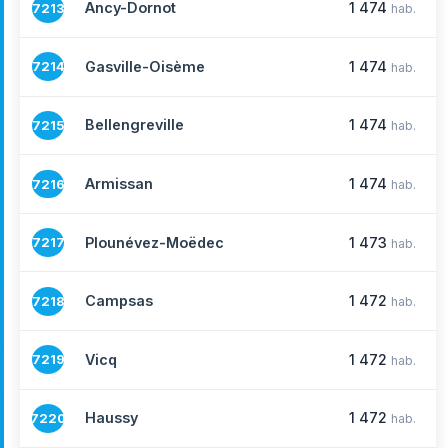
Ancy-Dornot
1 474
7213
hab.
Gasville-Oisème
1 474
7214
hab.
Bellengreville
1 474
7215
hab.
Armissan
1 474
7216
hab.
Plounévez-Moëdec
1 473
7217
hab.
Campsas
1 472
7218
hab.
Vicq
1 472
7219
hab.
Haussy
1 472
7220
hab.