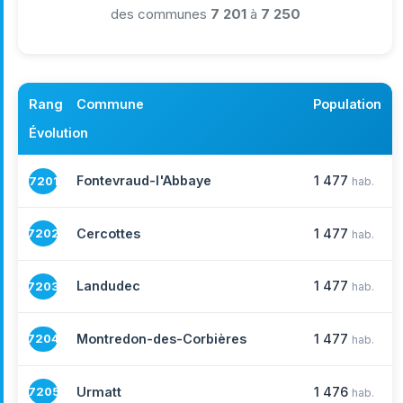
des communes
7 201
à
7 250
Rang
Commune
Population
Évolution
Fontevraud-l'Abbaye
1 477
7201
hab.
Cercottes
1 477
7202
hab.
Landudec
1 477
7203
hab.
Montredon-des-Corbières
1 477
7204
hab.
Urmatt
1 476
7205
hab.