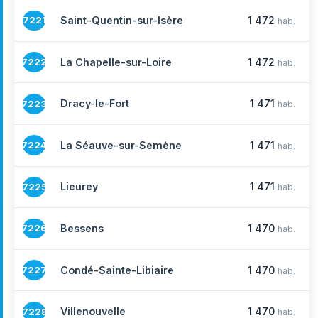
Saint-Quentin-sur-Isère
1 472
7221
hab.
La Chapelle-sur-Loire
1 472
7222
hab.
Dracy-le-Fort
1 471
7223
hab.
La Séauve-sur-Semène
1 471
7224
hab.
Lieurey
1 471
7225
hab.
Bessens
1 470
7226
hab.
Condé-Sainte-Libiaire
1 470
7227
hab.
Villenouvelle
1 470
7228
hab.