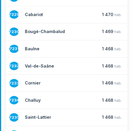
Cabariot
1 470
7229
hab.
Bougé-Chambalud
1 469
7230
hab.
Baulne
1 468
7231
hab.
Val-de-Saâne
1 468
7232
hab.
Cornier
1 468
7233
hab.
Challuy
1 468
7234
hab.
Saint-Lattier
1 468
7235
hab.