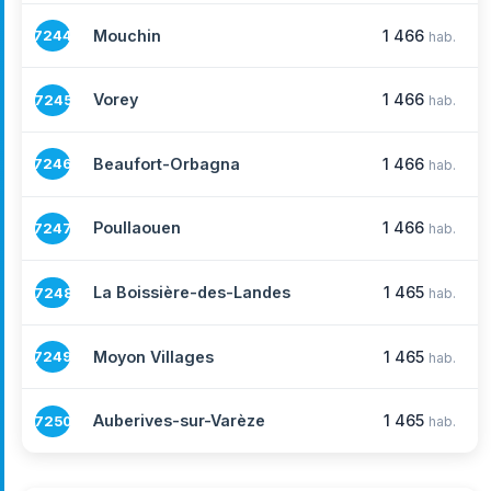
Mouchin
1 466
7244
hab.
Vorey
1 466
7245
hab.
Beaufort-Orbagna
1 466
7246
hab.
Poullaouen
1 466
7247
hab.
La Boissière-des-Landes
1 465
7248
hab.
Moyon Villages
1 465
7249
hab.
Auberives-sur-Varèze
1 465
7250
hab.